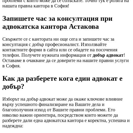
проблеми с които може да се сблъскате. Точно тук е ролята на
нашата правна кантора в София!
Запишете час за консултация при
адвокатска кантора Астакова
Свържете се с кантората ни още сега и запишете час за
консултация с добър професионалист. Използвайте
контактните форми в сайта или се обадете на посочения
телефон. Получете нужната информация от
добър адвокат
!
Оставаме в очакване да се доверите на нашите правни услуги
в София.
Как да разберете кога един адвокат е
добър?
Изборът на добър адвокат може да окаже ключове влияние
върху успешното финализиране на Вашите дела и
благополучния изход от Вашите правни проблеми. Ето
няколко важни ориентира, посредством които можете да
разберете дали една адвокатска кантора е коректна, успешна и
надеждна: