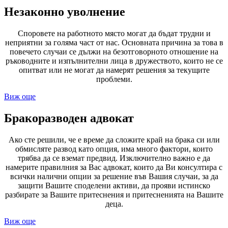
Незаконно уволнение
Споровете на работното място могат да бъдат трудни и
неприятни за голяма част от нас. Основната причина за това в
повечето случаи се дължи на безотговорното отношение на
ръководните и изпълнителни лица в дружеството, които не се
опитват или не могат да намерят решения за текущите
проблеми.
Виж още
Бракоразводен адвокат
Ако сте решили, че е време да сложите край на брака си или
обмисляте развод като опция, има много фактори, които
трябва да се вземат предвид. Изключително важно е да
намерите правилния за Вас адвокат, които да Ви консултира с
всички налични опции за решение във Вашия случаи, за да
защити Вашите споделени активи, да прояви истинско
разбирате за Вашите притеснения и притесненията на Вашите
деца.
Виж още