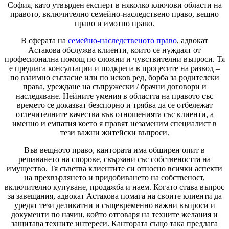
София, като утвърден експерт в няколко ключови области на
правото, включително семейно-наследствено право, вещно
право и имотно право.
В сферата на
семейно-наследственото право
, адвокат
Астакова обслужва клиенти, които се нуждаят от
професионална помощ по сложни и чувствителни въпроси. Тя
е предлага консултации и подкрепа в процесите на развод –
по взаимно съгласие или по исков ред, борба за родителски
права, уреждане на съпружески / брачни договори и
наследяване. Нейните умения в областта на правото със
времето се доказват безспорно и трябва да се отбележат
отлечителните качества във отношенията със клиенти, а
именно и емпатия което я правят незаменим специалист в
тези важни житейски въпроси.
Във вещното право, кантората има обширен опит в
решаването на спорове, свързани със собствеността на
имущество. Тя съветва клиентите си относно всички аспекти
на прехвърлянето и придобиването на собственост,
включително купуване, продажба и наем. Когато става въпрос
за завещания, адвокат Астакова помага на своите клиенти да
уредят тези деликатни и същевременно важни въпроси и
документи по начин, който отговаря на техните желания и
защитава техните интереси. Кантората също така предлага