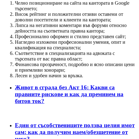
Челно позициониране на сайта на кантората в Google
търсенето;
Висок рейтинг и положителни отзиви оставени от
доволни посетители и клиенти на кантората;
Липса на негативни коментари във форуми относно
дейността на съответната правна кантора;
Професионално оформен и стилно представен сайт;
Нагледно изложени професионални умения, опит и
квалификация на специалиста;
Съответствие в специализацията на адвоката с
търсената от вас правна област;
Финансова прозрачност, подробно и ясно описани цени
и приемливи хонорари;
Лесен и удобен начин за връзка.
Живот в сграда без Акт 16: Какви са
правните рискове и как да преминем на
битов ток?
Един от съсобствениците ползва целия имот
сам: как да получим наем/обезщетение от
него?