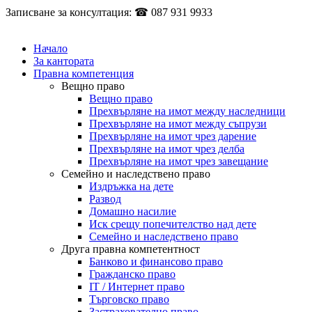
Записване за консултация: ☎ 087 931 9933
Начало
За кантората
Правна компетенция
Вещно право
Вещно право
Прехвърляне на имот между наследници
Прехвърляне на имот между съпрузи
Прехвърляне на имот чрез дарение
Прехвърляне на имот чрез делба
Прехвърляне на имот чрез завещание
Семейно и наследствено право
Издръжка на дете
Развод
Домашно насилие
Иск срещу попечителство над дете
Семейно и наследствено право
Друга правна компетентност
Банково и финансово право
Гражданско право
IT / Интернет право
Търговско право
Застрахователно право