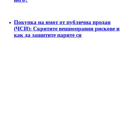
Покупка на имот от публична продан
(ЧСИ): Скритите вещноправни рискове и
как да защитите парите си