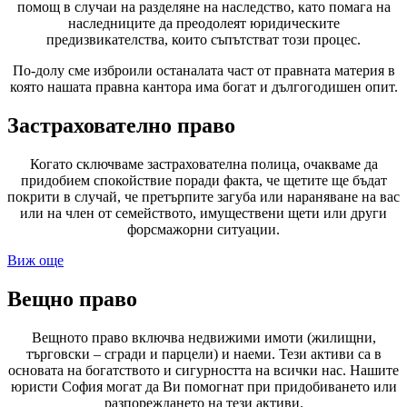
помощ в случаи на разделяне на наследство, като помага на
наследниците да преодолеят юридическите
предизвикателства, които съпътстват този процес.
По-долу сме изброили останалата част от правната материя в
която нашата правна кантора има богат и дългогодишен опит.
Застрахователно право
Когато сключваме застрахователна полица, очакваме да
придобием спокойствие поради факта, че щетите ще бъдат
покрити в случай, че претърпите загуба или нараняване на вас
или на член от семейството, имуществени щети или други
форсмажорни ситуации.
Виж още
Вещно право
Вещното право включва недвижими имоти (жилищни,
търговски – сгради и парцели) и наеми. Тези активи са в
основата на богатството и сигурността на всички нас. Нашите
юристи София могат да Ви помогнат при придобиването или
разпореждането на тези активи.