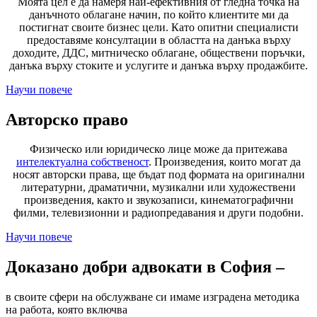
Моята цел е да намеря най-ефективния от гледна точка на
данъчното облагане начин, по който клиентите ми да
постигнат своите бизнес цели. Като опитни специалисти
предоставяме консултации в областта на данъка върху
доходите, ДДС, митническо облагане, обществени поръчки,
данъка върху стоките и услугите и данъка върху продажбите.
Научи повече
Авторско право
Физическо или юридическо лице може да притежава
интелектуална собственост
. Произведения, които могат да
носят авторски права, ще бъдат под формата на оригинални
литературни, драматични, музикални или художествени
произведения, както и звукозаписи, кинематографични
филми, телевизионни и радиопредавания и други подобни.
Научи повече
Доказано добри адвокати в София –
в своите сфери на обслужване си имаме изградена методика
на работа, която включва