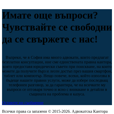
Имате още въпроси?
Чувствайте се свободни
да се свържете с нас!
Въпреки, че в София има много адвокати, които предлагат
безплатни консултации, ние сме единствената правна кантора,
която предоставя юридически съвети при поискване, на които
можете да получите бърз и лесен достъп през вашия смартфон,
таблет или компютър. Нещо повече, всеки, който използва в
бъдеще нашите правни услуги, може да избере последващ
телефонен разговор, за да гарантира, че на всичките му
въпроси се отговаря точно и ясно с вникване в детайли в
същината на проблема и казуса.
Оставете ни съобщение
Всички права са запазени © 2015-2026. Адвокатска Кантора