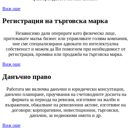
Виж още
Регистрация на търговска марка
Независимо дали оперирате като физическо лице,
притежавате малък бизнес или управлявате голяма компания,
ние сме специализирани адвокати по интелектуална
собственост и можем да Ви помогнем при необходимост от
регистрация, промяна или продажба на търговска марка.
Виж още
Данъчно право
Работата ми включва данъчни и юридически консултации,
данъчно планиране, проучвания на счетоводните досиета на
фирмата за периода на ревизия, изготвяне на жалби и
възражения, обжалване на ревизионни актове, изготвяне на
договори: корпоративни, инвестиционни, търговски,
данъчни, за недвижими имоти и др.
Виж още