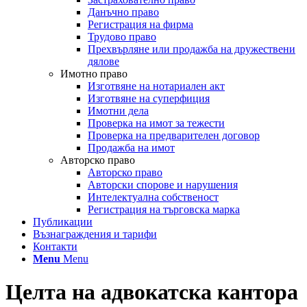
Данъчно право
Регистрация на фирма
Трудово право
Прехвърляне или продажба на дружествени
дялове
Имотно право
Изготвяне на нотариален акт
Изготвяне на суперфиция
Имотни дела
Проверка на имот за тежести
Проверка на предварителен договор
Продажба на имот
Авторско право
Авторско право
Авторски спорове и нарушения
Интелектуална собственост
Регистрация на търговска марка
Публикации
Възнаграждения и тарифи
Контакти
Menu
Menu
Целта на адвокатска кантора