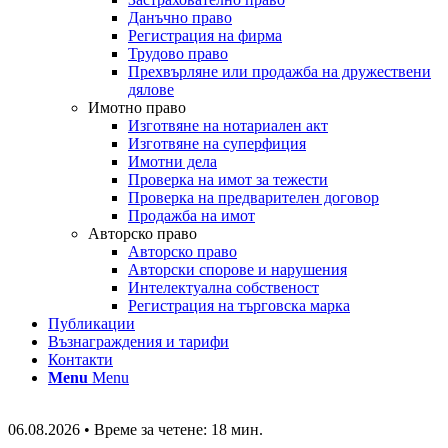
Данъчно право
Регистрация на фирма
Трудово право
Прехвърляне или продажба на дружествени
дялове
Имотно право
Изготвяне на нотариален акт
Изготвяне на суперфиция
Имотни дела
Проверка на имот за тежести
Проверка на предварителен договор
Продажба на имот
Авторско право
Авторско право
Авторски спорове и нарушения
Интелектуална собственост
Регистрация на търговска марка
Публикации
Възнаграждения и тарифи
Контакти
Menu
Menu
06.08.2026
•
Време за четене: 18 мин.