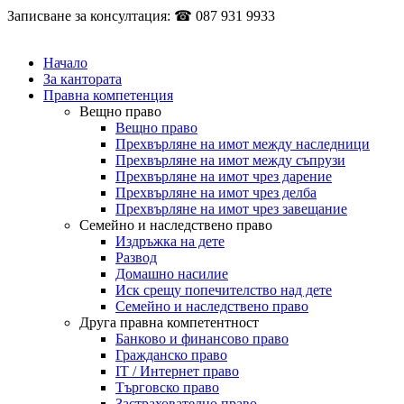
Записване за консултация: ☎ 087 931 9933
Начало
За кантората
Правна компетенция
Вещно право
Вещно право
Прехвърляне на имот между наследници
Прехвърляне на имот между съпрузи
Прехвърляне на имот чрез дарение
Прехвърляне на имот чрез делба
Прехвърляне на имот чрез завещание
Семейно и наследствено право
Издръжка на дете
Развод
Домашно насилие
Иск срещу попечителство над дете
Семейно и наследствено право
Друга правна компетентност
Банково и финансово право
Гражданско право
IT / Интернет право
Търговско право
Застрахователно право