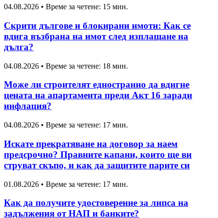
04.08.2026
•
Време за четене: 15 мин.
Скрити дългове и блокирани имоти: Как се
вдига възбрана на имот след изплащане на
дълга?
04.08.2026
•
Време за четене: 18 мин.
Може ли строителят едностранно да вдигне
цената на апартамента преди Акт 16 заради
инфлация?
04.08.2026
•
Време за четене: 17 мин.
Искате прекратяване на договор за наем
предсрочно? Правните капани, които ще ви
струват скъпо, и как да защитите парите си
01.08.2026
•
Време за четене: 17 мин.
Как да получите удостоверение за липса на
задължения от НАП и банките?