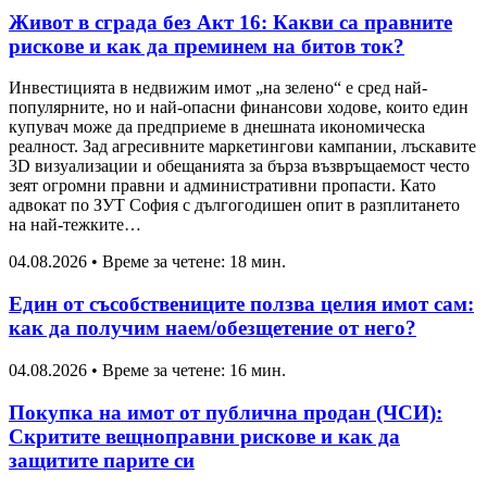
Живот в сграда без Акт 16: Какви са правните
рискове и как да преминем на битов ток?
Инвестицията в недвижим имот „на зелено“ е сред най-
популярните, но и най-опасни финансови ходове, които един
купувач може да предприеме в днешната икономическа
реалност. Зад агресивните маркетингови кампании, лъскавите
3D визуализации и обещанията за бърза възвръщаемост често
зеят огромни правни и административни пропасти. Като
адвокат по ЗУТ София с дългогодишен опит в разплитането
на най-тежките…
04.08.2026
•
Време за четене: 18 мин.
Един от съсобствениците ползва целия имот сам:
как да получим наем/обезщетение от него?
04.08.2026
•
Време за четене: 16 мин.
Покупка на имот от публична продан (ЧСИ):
Скритите вещноправни рискове и как да
защитите парите си