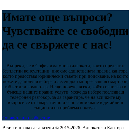
Имате още въпроси?
Чувствайте се свободни
да се свържете с нас!
Въпреки, че в София има много адвокати, които предлагат
безплатни консултации, ние сме единствената правна кантора,
която предоставя юридически съвети при поискване, на които
можете да получите бърз и лесен достъп през вашия смартфон,
таблет или компютър. Нещо повече, всеки, който използва в
бъдеще нашите правни услуги, може да избере последващ
телефонен разговор, за да гарантира, че на всичките му
въпроси се отговаря точно и ясно с вникване в детайли в
същината на проблема и казуса.
Оставете ни съобщение
Всички права са запазени © 2015-2026. Адвокатска Кантора