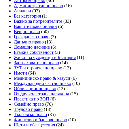
Авторско право
(30)
Административно право
(16)
Анализи
(92)
Без категория
(1)
Важно за потребителите
(33)
Вашите права онлайн
(6)
Вещно право
(50)
Гражданско право
(3)
Данъчно право
(13)
Домашно насилие
(6)
Етажна собственост
(3)
Живот за чужденци в България
(11)
Застрахователно право
(14)
ЗУТ и строително право
(13)
Имоти
(64)
Медицинско право & казуси
(6)
Международно частно право
(10)
Облигационно право
(12)
От другата страна на закона
(15)
Практика по ЗОП
(6)
Семейно право
(76)
Трудово право
(18)
Търговско право
(35)
Финасово и банково право
(10)
Щети и обезщетения
(24)