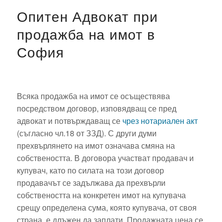
Опитен Адвокат при
продажба на имот в
София
Всяка продажба на имот се осъществява
посредством договор, изповядващ се пред
адвокат и потвърждаващ се
чрез нотариален акт
(съгласно чл.18 от ЗЗД). С други думи
прехвърлянето на имот означава смяна на
собствеността. В договора участват продавач и
купувач, като по силата на този договор
продавачът се задължава да прехвърли
собствеността на конкретен имот на купувача
срещу определена сума, която купувача, от своя
страна, е длъжен да заплати. Продажната цена се