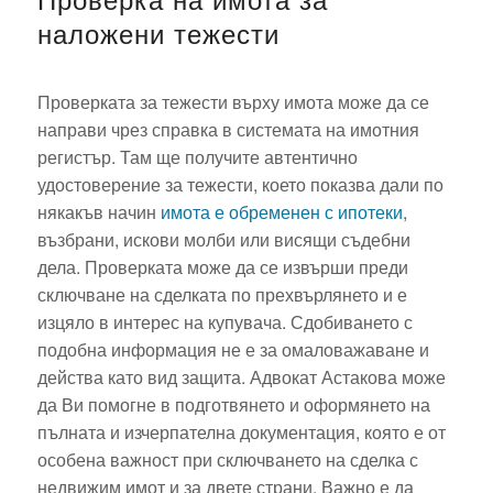
наложени тежести
Проверката за тежести върху имота може да се
направи чрез справка в системата на имотния
регистър. Там ще получите автентично
удостоверение за тежести, което показва дали по
някакъв начин
имота е обременен с ипотеки
,
възбрани, искови молби или висящи съдебни
дела. Проверката може да се извърши преди
сключване на сделката по прехвърлянето и е
изцяло в интерес на купувача. Сдобиването с
подобна информация не е за омаловажаване и
действа като вид защита. Адвокат Астакова може
да Ви помогне в подготвянето и оформянето на
пълната и изчерпателна документация, която е от
особена важност при сключването на сделка с
недвижим имот и за двете страни. Важно е да