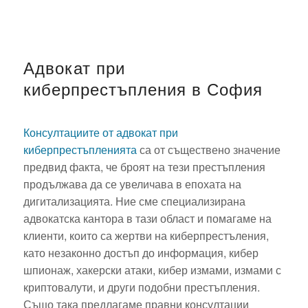
Адвокат при
киберпрестъпления в София
Консултациите от адвокат при
киберпрестъпленията
са от съществено значение
предвид факта, че броят на тези престъпления
продължава да се увеличава в епохата на
дигитализацията. Ние сме специализирана
адвокатска кантора в тази област и помагаме на
клиенти, които са жертви на киберпрестъления,
като незаконно достъп до информация, кибер
шпионаж, хакерски атаки, кибер измами, измами с
криптовалути, и други подобни престъпления.
Също така предлагаме правни консултации