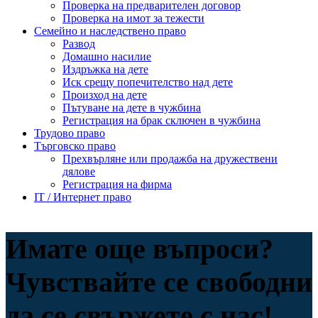
Проверка на предварителен договор
Проверка на имот за тежести
Семейно и наследствено право
Развод
Домашно насилие
Издръжка на дете
Иск срещу попечителство над дете
Произход на дете
Пътуване на дете в чужбина
Регистрация на брак сключен в чужбина
Трудово право
Търговско право
Прехвърляне или продажба на дружествени
дялове
Регистрация на фирма
IT / Интернет право
Имате още въпроси?
Чувствайте се свободни
да се свържете с нас!