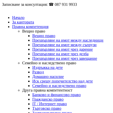
Записване за консултация: ☎ 087 931 9933
Начало
За кантората
Правна компетенция
Вещно право
Вещно право
Прехвърляне на имот между наследници
Прехвърляне на имот между съпрузи
Прехвърляне на имот чрез дарение
Прехвърляне на имот чрез делба
Прехвърляне на имот чрез завещание
Семейно и наследствено право
Издръжка на дете
Развод
Домашно насилие
Иск срещу попечителство над дете
Семейно и наследствено право
Друга правна компетентност
Банково и финансово право
Гражданско право
IT / Интернет право
Търговско право
Застрахователно право