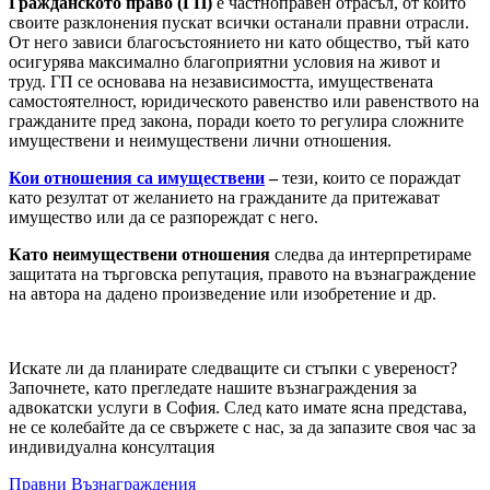
Гражданското право (ГП)
е частноправен отрасъл, от който
своите разклонения пускат всички останали правни отрасли.
От него зависи благосъстоянието ни като общество, тъй като
осигурява максимално благоприятни условия на живот и
труд. ГП се основава на независимостта, имуществената
самостоятелност, юридическото равенство или равенството на
гражданите пред закона, поради което то регулира сложните
имуществени и неимуществени лични отношения.
Кои отношения са имуществени
–
тези, които се пораждат
като резултат от желанието на гражданите да притежават
имущество или да се разпореждат с него.
Като неимуществени отношения
следва да интерпретираме
защитата на търговска репутация, правото на възнаграждение
на автора на дадено произведение или изобретение и др.
Искате ли да планирате следващите си стъпки с увереност?
Започнете, като прегледате нашите възнаграждения за
адвокатски услуги в София. След като имате ясна представа,
не се колебайте да се свържете с нас, за да запазите своя час за
индивидуална консултация
Правни Възнаграждения