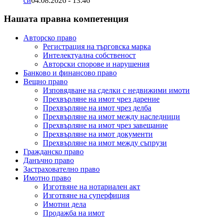
си
04.08.2026 - 13:46
Нашата правна компетенция
Авторско право
Регистрация на търговска марка
Интелектуална собственост
Авторски спорове и нарушения
Банково и финансово право
Вещно право
Изповядване на сделки с недвижими имоти
Прехвърляне на имот чрез дарение
Прехвърляне на имот чрез делба
Прехвърляне на имот между наследници
Прехвърляне на имот чрез завещание
Прехвърляне на имот документи
Прехвърляне на имот между съпрузи
Гражданско право
Данъчно право
Застрахователно право
Имотно право
Изготвяне на нотариален акт
Изготвяне на суперфиция
Имотни дела
Продажба на имот