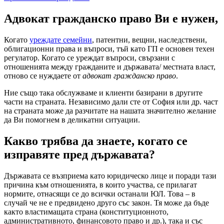
Адвокат гражданско право Ви е нужен,
Когато
уреждате семейни
, патентни, вещни, наследствени,
облигационни права и въпроси, тъй като ГП е основен техен
регулатор. Когато се уреждат въпроси, свързани с
отношенията между гражданите и държавата/ местната власт,
отново се нуждаете от
адвокат гражданско право
.
Ние също така обслужваме и клиенти базирани в другите
части на страната. Независимо дали сте от София или др. част
на страната може да разчитате на нашата значително желание
да Ви помогнем в деликатни ситуации.
Какво трябва да знаете, когато се
изправяте пред държавата?
Държавата се възприема като юридическо лице и поради тази
причина към отношенията, в които участва, се прилагат
нормите, отнасящи се до всички останали ЮЛ. Това – в
случай че не е предвидено друго със закон. Тя може да бъде
както властимащата страна (конституционното,
административното, финансовото право и др.), така и със