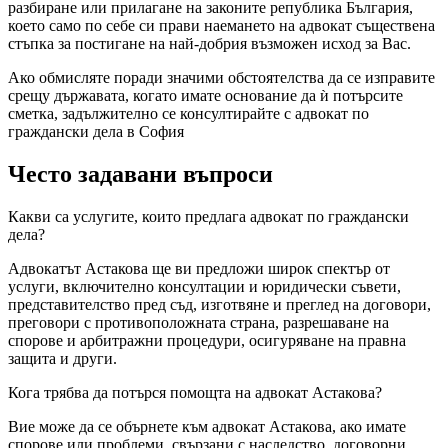
разбиране или прилагане на законите република България,
което само по себе си прави наемането на адвокат съществена
стъпка за постигане на най-добрия възможен исход за Вас.
Ако обмисляте поради значими обстоятелства да се изправите
срещу държавата, когато имате основание да ѝ потърсите
сметка, задължително се консултирайте с адвокат по
граждански дела в София
Често задавани въпроси
Какви са услугите, които предлага адвокат по граждански
дела?
Адвокатът Астакова ще ви предложи широк спектър от
услуги, включително консултации и юридически съвети,
представителство пред съд, изготвяне и преглед на договори,
преговори с противоположната страна, разрешаване на
спорове и арбитражни процедури, осигуряване на правна
защита и други.
Кога трябва да потърся помощта на адвокат Астакова?
Вие може да се обърнете към адвокат Астакова, ако имате
спорове или проблеми, свързани с наследство, договорни