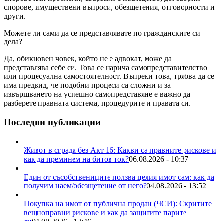
спорове, имуществени въпроси, обезщетения, отговорности и
други.
Можете ли сами да се представлявате по гражданските си
дела?
Да, обикновен човек, който не е адвокат, може да
представлява себе си. Това се нарича самопредставителство
или процесуална самостоятелност. Въпреки това, трябва да се
има предвид, че подобни процеси са сложни и за
извършването на успешно самопредставяне е важно да
разберете правната система, процедурите и правата си.
Последни публикации
Живот в сграда без Акт 16: Какви са правните рискове и
как да преминем на битов ток?
06.08.2026 - 10:37
Един от съсобствениците ползва целия имот сам: как да
получим наем/обезщетение от него?
04.08.2026 - 13:52
Покупка на имот от публична продан (ЧСИ): Скритите
вещноправни рискове и как да защитите парите