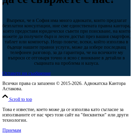
Въпреки, че в София има много адвокати, които предлагат
безплатни консултации, ние сме единствената правна кантора,
която предоставя юридически съвети при поискване, на които
можете да получите бърз и лесен достъп през вашия смартфон,
таблет или компютър. Нещо повече, всеки, който използва в
бъдеще нашите правни услуги, може да избере последващ
телефонен разговор, за да гарантира, че на всичките му
въпроси се отговаря точно и ясно с вникване в детайли в
същината на проблема и казуса.
Оставете ни съобщение
Всички права са запазени © 2015-2026. Адвокатска Кантора
Астакова.
Scroll to top
Това е известие, което може да се използва като съгласие за
използваните от нас чрез този сайт на "бисквитки" или други
технологии.
Приемам