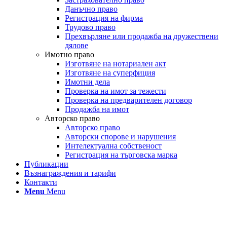
Данъчно право
Регистрация на фирма
Трудово право
Прехвърляне или продажба на дружествени
дялове
Имотно право
Изготвяне на нотариален акт
Изготвяне на суперфиция
Имотни дела
Проверка на имот за тежести
Проверка на предварителен договор
Продажба на имот
Авторско право
Авторско право
Авторски спорове и нарушения
Интелектуална собственост
Регистрация на търговска марка
Публикации
Възнаграждения и тарифи
Контакти
Menu
Menu