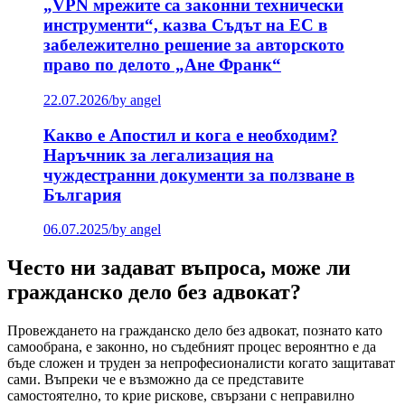
„VPN мрежите са законни технически
инструменти“, казва Съдът на ЕС в
забележително решение за авторското
право по делото „Ане Франк“
22.07.2026
/
by angel
Какво е Апостил и кога е необходим?
Наръчник за легализация на
чуждестранни документи за ползване в
България
06.07.2025
/
by angel
Често ни задават въпроса, може ли
гражданско дело без адвокат?
Провеждането на гражданско дело без адвокат, познато като
самообрана, е законно, но съдебният процес вероянтно е да
бъде сложен и труден за непрофесионалисти когато защитават
сами. Въпреки че е възможно да се представите
самостоятелно, то крие рискове, свързани с неправилно