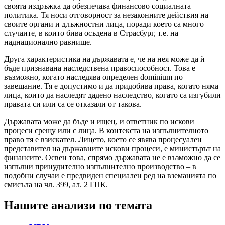
своята издръжка да обезпечава финансово социалната
политика. Тя носи отговорност за незаконните действия на
своите органи и длъжностни лица, поради което са много
случаите, в които бива осъдена в Страсбург, т.е. на
наднационално равнище.
Друга характеристика на държавата е, че на нея може да ѝ
бъде признавана наследствена правоспособност. Това е
възможно, когато наследява определен dominium по
завещание. Тя е допустимо и да придобива права, когато няма
лица, които да наследят дадено наследство, когато са изгубили
правата си или са се отказали от такова.
Държавата може да бъде и ищец, и ответник по искови
процеси срещу или с лица. В контекста на изпълнителното
право тя е взискател. Лицето, което се явява процесуален
представител на държавните искови процеси, е министърът на
финансите. Освен това, спрямо държавата не е възможно да се
изпълни принудително изпълнително производство – в
подобни случаи е предвиден специален ред на вземанията по
смисъла на чл. 399, ал. 2 ГПК.
Нашите анализи по темата