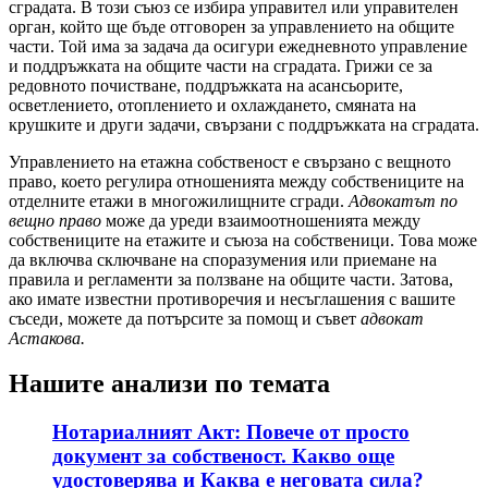
сградата. В този съюз се избира управител или управителен
орган, който ще бъде отговорен за управлението на общите
части. Той има за задача да осигури ежедневното управление
и поддръжката на общите части на сградата. Грижи се за
редовното почистване, поддръжката на асансьорите,
осветлението, отоплението и охлаждането, смяната на
крушките и други задачи, свързани с поддръжката на сградата.
Управлението на етажна собственост е свързано с вещното
право, което регулира отношенията между собствениците на
отделните етажи в многожилищните сгради.
Адвокатът по
вещно право
може да уреди взаимоотношенията между
собствениците на етажите и съюза на собственици. Това може
да включва сключване на споразумения или приемане на
правила и регламенти за ползване на общите части. Затова,
ако имате известни противоречия и несъглашения с вашите
съседи, можете да потърсите за помощ и съвет
адвокат
Астакова.
Нашите анализи по темата
Нотариалният Акт: Повече от просто
документ за собственост. Какво още
удостоверява и Каква е неговата сила?