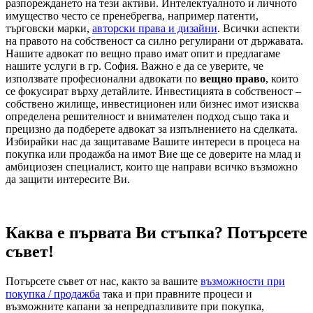
разпореждането на тези активи. Интелектуалното и личното
имущество често се пренебрегва, например патенти,
търговски марки,
авторски права и дизайни
. Всички аспекти
на правото на собственост са силно регулирани от държавата.
Нашите адвокат по вещно право имат опит и предлагаме
нашите услуги в гр. София. Важно е да се уверите, че
използвате професионални адвокати по
вещно право
, които
се фокусират върху детайлите. Инвестицията в собственост –
собствено жилище, инвестиционен или бизнес имот изисква
определена решителност и внимателен подход също така и
прецизно да подберете адвокат за изпълнението на сделката.
Избирайки нас да защитаваме Вашите интереси в процеса на
покупка или продажба на имот Вие ще се доверите на млад и
амбициозен специалист, които ще направи всичко възможно
да защити интересите Ви.
Каква е първата Ви стъпка? Потърсете
съвет!
Потърсете съвет от нас, както за вашите
възможности при
покупка / продажба
така и при правните процеси и
възможните капани за непредпазливите при покупка,