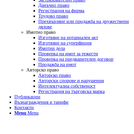
Данъчно право
Регистрация на фирма
Трудово право
Прехвърляне или продажба на дружествени
дялове
Имотно право
Изготвяне на нотариален акт
Изготвяне на суперфиция
Имотни дела
Проверка на имот за тежести
Проверка на предварителен договор
Продажба на имот
Авторско право
Авторско право
Авторски спорове и нарушения
Интелектуална собственост
Регистрация на търговска марка
Публикации
Възнаграждения и тарифи
Контакти
Menu
Menu