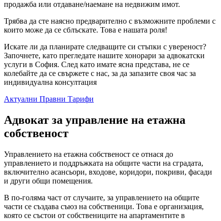
продажба или отдаване/наемане на недвижим имот.
Трябва да сте наясно предварително с възможните проблеми с
които може да се сблъскате. Това е нашата роля!
Искате ли да планирате следващите си стъпки с увереност?
Започнете, като прегледате нашите хонорари за адвокатски
услуги в София. След като имате ясна представа, не се
колебайте да се свържете с нас, за да запазите своя час за
индивидуална консултация
Актуални Правни Тарифи
Адвокат за управление на етажна
собственост
Управлението на етажна собственост се отнася до
управлението и поддръжката на общите части на сградата,
включително асансьори, входове, коридори, покриви, фасади
и други общи помещения.
В по-голяма част от случаите, за управлението на общите
части се създава съюз на собственици. Това е организация,
която се състои от собствениците на апартаментите в