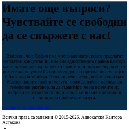
Имате още въпроси?
Чувствайте се свободни
да се свържете с нас!
Въпреки, че в София има много адвокати, които предлагат
безплатни консултации, ние сме единствената правна кантора,
която предоставя юридически съвети при поискване, на които
можете да получите бърз и лесен достъп през вашия смартфон,
таблет или компютър. Нещо повече, всеки, който използва в
бъдеще нашите правни услуги, може да избере последващ
телефонен разговор, за да гарантира, че на всичките му
въпроси се отговаря точно и ясно с вникване в детайли в
същината на проблема и казуса.
Оставете ни съобщение
Всички права са запазени © 2015-2026. Адвокатска Кантора
Астакова.