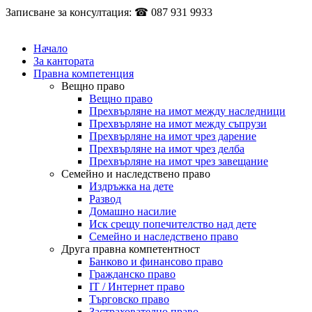
Записване за консултация: ☎ 087 931 9933
Начало
За кантората
Правна компетенция
Вещно право
Вещно право
Прехвърляне на имот между наследници
Прехвърляне на имот между съпрузи
Прехвърляне на имот чрез дарение
Прехвърляне на имот чрез делба
Прехвърляне на имот чрез завещание
Семейно и наследствено право
Издръжка на дете
Развод
Домашно насилие
Иск срещу попечителство над дете
Семейно и наследствено право
Друга правна компетентност
Банково и финансово право
Гражданско право
IT / Интернет право
Търговско право
Застрахователно право