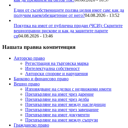
Един от съсобствениците ползва целия имот сам: как да
получим наем/обезщетение от него?
04.08.2026 - 13:52
Покупка на имот от публична продан (ЧСИ): Скритите
вещноправни рискове и как да защитите парите
си
04.08.2026 - 13:46
Нашата правна компетенция
Авторско право
Регистрация на търговска марка
Интелектуална собственост
Авторски спорове и нарушения
Банково и финансово право
Вещно право
Изповядване на сделки с недвижими имоти
Прехвърляне на имот чрез дарение
Прехвърляне на имот чрез делба
Прехвърляне на имот между наследници
Прехвърляне на имот чрез завещание
Прехвърляне на имот документи
Прехвърляне на имот между съпрузи
Гражданско право