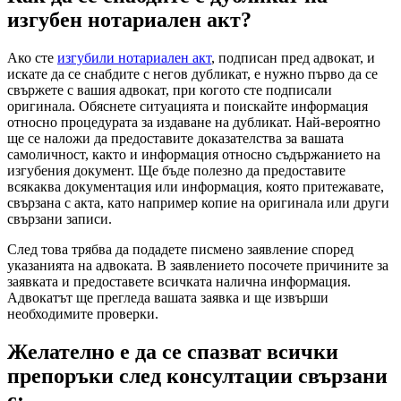
изгубен нотариален акт?
Ако сте
изгубили нотариален акт
, подписан пред адвокат, и
искате да се снабдите с негов дубликат, е нужно първо да се
свържете с вашия адвокат, при когото сте подписали
оригинала. Обяснете ситуацията и поискайте информация
относно процедурата за издаване на дубликат. Най-вероятно
ще се наложи да предоставите доказателства за вашата
самоличност, както и информация относно съдържанието на
изгубения документ. Ще бъде полезно да предоставите
всякаква документация или информация, която притежавате,
свързана с акта, като например копие на оригинала или други
свързани записи.
След това трябва да подадете писмено заявление според
указанията на адвоката. В заявлението посочете причините за
заявката и предоставете всичката налична информация.
Адвокатът ще прегледа вашата заявка и ще извърши
необходимите проверки.
Желателно е да се спазват всички
препоръки след консултации свързани
с: