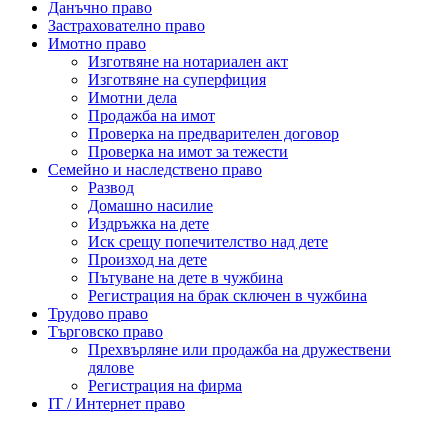
Данъчно право
Застрахователно право
Имотно право
Изготвяне на нотариален акт
Изготвяне на суперфиция
Имотни дела
Продажба на имот
Проверка на предварителен договор
Проверка на имот за тежести
Семейно и наследствено право
Развод
Домашно насилие
Издръжка на дете
Иск срещу попечителство над дете
Произход на дете
Пътуване на дете в чужбина
Регистрация на брак сключен в чужбина
Трудово право
Търговско право
Прехвърляне или продажба на дружествени
дялове
Регистрация на фирма
IT / Интернет право