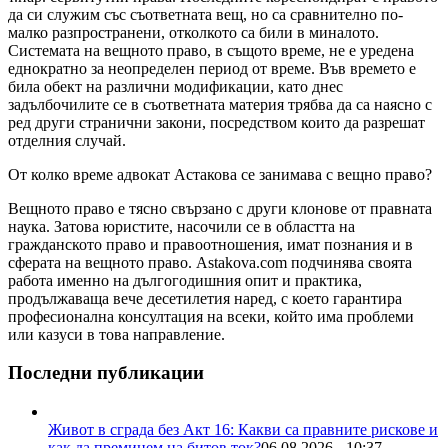
да си служим със съответната вещ, но са сравнително по-
малко разпространени, отколкото са били в миналото.
Системата на вещното право, в същото време, не е уредена
еднократно за неопределен период от време. Във времето е
била обект на различни модификации, като днес
задълбочилите се в съответната материя трябва да са наясно с
ред други странични закони, посредством които да разрешат
отделния случай.
От колко време адвокат Астакова се занимава с вещно право?
Вещното право е тясно свързано с други клонове от правната
наука. Затова юристите, насочили се в областта на
гражданското право и правоотношения, имат познания и в
сферата на вещното право. Astakova.com подчинява своята
работа именно на дългогодишния опит и практика,
продължаваща вече десетилетия наред, с което гарантира
професионална консултация на всеки, който има проблеми
или казуси в това направление.
Последни публикации
Живот в сграда без Акт 16: Какви са правните рискове и
как да преминем на битов ток?
06.08.2026 - 10:37