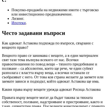
Покупко-продажба на недвижими имоти с търговско
или инвестиционно предназначение.
Лизинг.
Ипотеки
.
Често задавани въпроси
Как адвокат Астакова подхожда по въпроси, свързани с
вещното право?
Вещното право се занимава с вещите, а в един материален
свят тази тема вълнува всекиго от нас. Всички
правоотношения по повод вещи – тяхното придобиване и
ползване – са абсолютни, което ще рече, че един субект
разполага с властта върху веща, а всички останали се
съобразяват с него. От това коя страна желаете да заемете или
заемате зависи и подходът, който адвокат Астакова ще има.
Какви права върху вещите урежда адвокат Росица Астакова
Правата върху вещите могат да бъдат такива за тяхната
собственост, ползване, надстрояване и пристрояване, както и
т.нар. сервитутни права. Последните кореспондират с правото