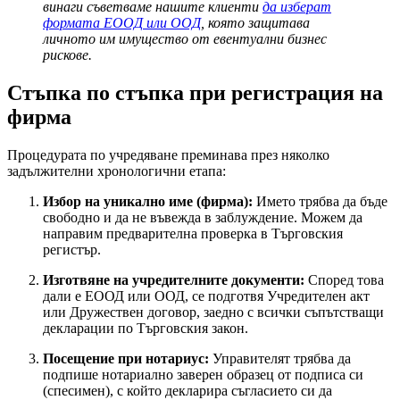
винаги съветваме нашите клиенти
да изберат
формата ЕООД или ООД
, която защитава
личното им имущество от евентуални бизнес
рискове.
Стъпка по стъпка при регистрация на
фирма
Процедурата по учредяване преминава през няколко
задължителни хронологични етапа:
Избор на уникално име (фирма):
Името трябва да бъде
свободно и да не въвежда в заблуждение. Можем да
направим предварителна проверка в Търговския
регистър.
Изготвяне на учредителните документи:
Според това
дали е ЕООД или ООД, се подготвя Учредителен акт
или Дружествен договор, заедно с всички съпътстващи
декларации по Търговския закон.
Посещение при нотариус:
Управителят трябва да
подпише нотариално заверен образец от подписа си
(спесимен), с който декларира съгласието си да