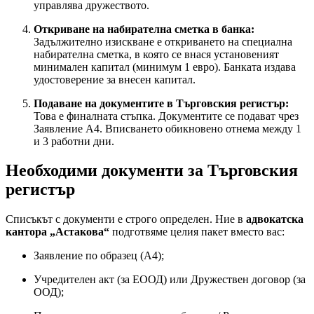
управлява дружеството.
Откриване на набирателна сметка в банка:
Задължително изискване е откриването на специална
набирателна сметка, в която се внася установеният
минимален капитал (минимум 1 евро). Банката издава
удостоверение за внесен капитал.
Подаване на документите в Търговския регистър:
Това е финалната стъпка. Документите се подават чрез
Заявление А4. Вписването обикновено отнема между 1
и 3 работни дни.
Необходими документи за Търговския
регистър
Списъкът с документи е строго определен. Ние в
адвокатска
кантора „Астакова“
подготвяме целия пакет вместо вас:
Заявление по образец (А4);
Учредителен акт (за ЕООД) или Дружествен договор (за
ООД);