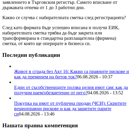
заявлението в Търговския регистър. Самото вписване от
държавата отнема от 1 до 3 работни дни.
Какво се случва с набирателната сметка след регистрацията?
След като фирмата бъде успешно вписана и получи ЕИК,
набирателната сметка трябва да бъде закрита или
трансформирана в стандартна разплащателна (фирмена)
сметка, от която ще оперирате в бизнеса си.
Последни публикации
Живот в сграда без Акт 16: Какви са правните рискове и
как да преминем на битов ток?
06.08.2026 - 10:37
Един от съсобствениците ползва целия имот сам: как да
получим наем/обезщетение от него?
04.08.2026 - 13:52
Покупка на имот от публична продан (ЧСИ): Скритите
вещноправни рискове и как да защитите парите
си
04.08.2026 - 13:46
Нашата правна компетенция