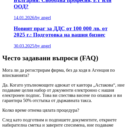
България: Свободна професия, ЕТ или
ООД?
14.01.2026
/
by angel
Новият праг за ДДС от 100 000 лв. от
2025 г.: Подготовка на вашия бизнес
30.03.2025
/
by angel
Често задавани въпроси (FAQ)
Мога ли да регистрирам фирма, без да ходя в Агенция по
вписванията?
Да. Когато упълномощите адвокат от кантора „Астакова“, ние
подаваме целия набор от документи електронно с нашия
електронен подпис. Това ви спестява висене по опашки и ви
гарантира 50% отстъпка от държавната такса.
Колко време отнема цялата процедура?
След като подготвим и подпишете документите, откриете
набирателна сметка и заверите спесимена, ние подаваме