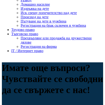
Развод
Домашно насилие
Издръжка на дете
Иск срещу попечителство над дете
Произход на дете
Пътуване на дете в чужбина
Регистрация на брак сключен в чужбина
Трудово право
Търговско право
Прехвърляне или продажба на дружествени
дялове
Регистрация на фирма
IT / Интернет право
Имате още въпроси?
Чувствайте се свободни
да се свържете с нас!