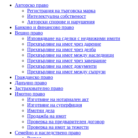
Авторско право
Регистрация на търговска марка
Интелектуална собственост
Авторски спорове и нарушения
Банково и финансово право
Вещно право
Изповядване на сделки с недвижими имоти
Прехвърляне на имот чрез дарение
Прехвърляне на имот чрез делба
Прехвърляне на имот между наследници
Прехвърляне на имот чрез завещание
Прехвърляне на имот документи
Прехвърляне на имот между съпрузи
Гражданско право
Данъчно право
Застрахователно право
Имотно право
Изготвяне на нотариален акт
Изготвяне на суперфиция
Имотни дела
Продажба на имот
Проверка на предварителен договор
Проверка на имот за тежести
Семейно и наследствено право