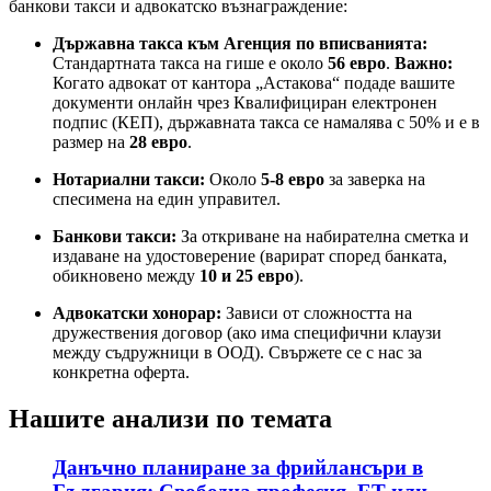
банкови такси и адвокатско възнаграждение:
Държавна такса към Агенция по вписванията:
Стандартната такса на гише е около
56 евро
.
Важно:
Когато адвокат от кантора „Астакова“ подаде вашите
документи онлайн чрез Квалифициран електронен
подпис (КЕП), държавната такса се намалява с 50% и е в
размер на
28 евро
.
Нотариални такси:
Около
5-8 евро
за заверка на
спесимена на един управител.
Банкови такси:
За откриване на набирателна сметка и
издаване на удостоверение (варират според банката,
обикновено между
10 и 25 евро
).
Адвокатски хонорар:
Зависи от сложността на
дружествения договор (ако има специфични клаузи
между съдружници в ООД). Свържете се с нас за
конкретна оферта.
Нашите анализи по темата
Данъчно планиране за фрийлансъри в