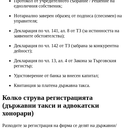
Протокол от учредителното събрание / Решение на
едноличния собственик;
Нотариално заверен образец от подписа (спесимен) на
управителя;
Декларация по чл. 141, ал. 8 от ТЗ (за истинността на
заявените обстоятелства);
Декларация по чл. 142 от ТЗ (забрана за конкурентна
дейност);
Декларация по чл. 13, ал. 4 от Закона за Търговския
регистър;
Удостоверение от банка за внесен капитал;
Квитанция за платена държавна такса.
Колко струва регистрацията
(държавни такси и адвокатски
хонорари)
Разходите за регистрация на фирма се делят на държавни/