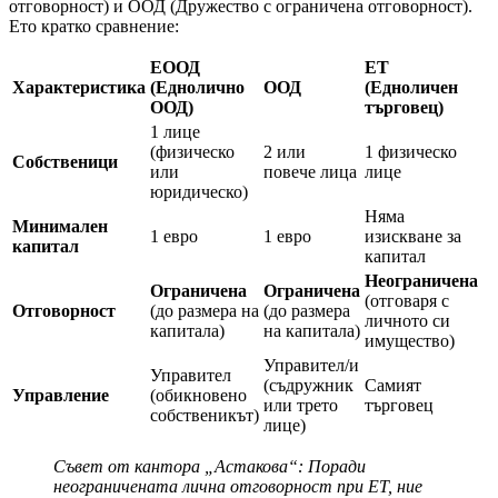
отговорност) и ООД (Дружество с ограничена отговорност).
Ето кратко сравнение:
ЕООД
ЕТ
Характеристика
(Еднолично
ООД
(Едноличен
ООД)
търговец)
1 лице
(физическо
2 или
1 физическо
Собственици
или
повече лица
лице
юридическо)
Няма
Минимален
1 евро
1 евро
изискване за
капитал
капитал
Неограничена
Ограничена
Ограничена
(отговаря с
Отговорност
(до размера на
(до размера
личното си
капитала)
на капитала)
имущество)
Управител/и
Управител
(съдружник
Самият
Управление
(обикновено
или трето
търговец
собственикът)
лице)
Съвет от кантора „Астакова“: Поради
неограничената лична отговорност при ЕТ, ние