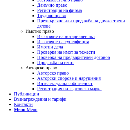
Данъчно право
Регистрация на фирма
Трудово право
Прехвърляне или продажба на дружествени
дялове
Имотно право
Изготвяне на нотариален акт
Изготвяне на суперфиция
Имотни дела
Проверка на имот за тежести
Проверка на предварителен договор
Продажба на имот
Авторско право
Авторско право
Авторски спорове и нарушения
Интелектуална собственост
Регистрация на търговска марка
Публикации
Възнаграждения и тарифи
Контакти
Menu
Menu