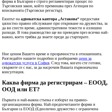
фирма в България е строго регламентиран процес по
Търговския закон, който преминава през Агенция по
вписванията (Търговски регистър).
Екипът на
адвокатска кантора „Астакова“
предоставя
цялостно правно обслужване при откриване на дружества, за
да ви спести време, административни тежести и излишни
разходи. В това ръководство ще ви преведем през всичко най-
важно, което трябва да знаете преди да стартирате.
Ние ценим Вашето време и прозрачността в отношенията.
Разгледайте нашите подробни и разбираеми
цени за
адвокатски услуги в София
. След това, когато сте готови,
свържете се с нас, за да насрочим Вашата първоначална
консултация.
Каква фирма да регистрирам – ЕООД,
ООД или ЕТ?
Първата и най-важна стъпка е изборът на правно-
организационна форма. Най-предпочитаните форми в
България са ЕООД (Еднолично дружество с ограничена