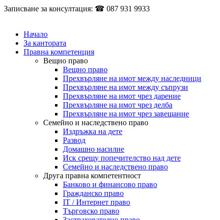
Записване за консултация: ☎ 087 931 9933
Начало
За кантората
Правна компетенция
Вещно право
Вещно право
Прехвърляне на имот между наследници
Прехвърляне на имот между съпрузи
Прехвърляне на имот чрез дарение
Прехвърляне на имот чрез делба
Прехвърляне на имот чрез завещание
Семейно и наследствено право
Издръжка на дете
Развод
Домашно насилие
Иск срещу попечителство над дете
Семейно и наследствено право
Друга правна компетентност
Банково и финансово право
Гражданско право
IT / Интернет право
Търговско право
Застрахователно право