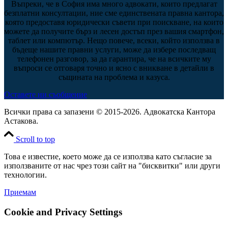
Въпреки, че в София има много адвокати, които предлагат
безплатни консултации, ние сме единствената правна кантора,
която предоставя юридически съвети при поискване, на които
можете да получите бърз и лесен достъп през вашия смартфон,
таблет или компютър. Нещо повече, всеки, който използва в
бъдеще нашите правни услуги, може да избере последващ
телефонен разговор, за да гарантира, че на всичките му
въпроси се отговаря точно и ясно с вникване в детайли в
същината на проблема и казуса.
Оставете ни съобщение
Всички права са запазени © 2015-2026. Адвокатска Кантора
Астакова.
Scroll to top
Това е известие, което може да се използва като съгласие за
използваните от нас чрез този сайт на "бисквитки" или други
технологии.
Приемам
Cookie and Privacy Settings