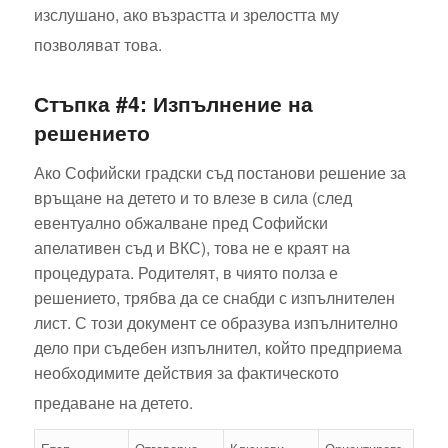
изслушано, ако възрастта и зрелостта му
позволяват това.
Стъпка #4: Изпълнение на
решението
Ако Софийски градски съд постанови решение за
връщане на детето и то влезе в сила (след
евентуално обжалване пред Софийски
апелативен съд и ВКС), това не е краят на
процедурата. Родителят, в чиято полза е
решението, трябва да се снабди с изпълнителен
лист. С този документ се образува изпълнително
дело при съдебен изпълнител, който предприема
необходимите действия за фактическото
предаване на детето.