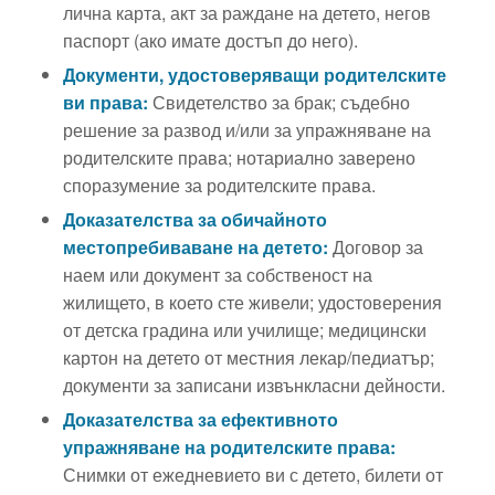
лична карта, акт за раждане на детето, негов
паспорт (ако имате достъп до него).
Документи, удостоверяващи родителските
ви права:
Свидетелство за брак; съдебно
решение за развод и/или за упражняване на
родителските права; нотариално заверено
споразумение за родителските права.
Доказателства за обичайното
местопребиваване на детето:
Договор за
наем или документ за собственост на
жилището, в което сте живели; удостоверения
от детска градина или училище; медицински
картон на детето от местния лекар/педиатър;
документи за записани извънкласни дейности.
Доказателства за ефективното
упражняване на родителските права:
Снимки от ежедневието ви с детето, билети от