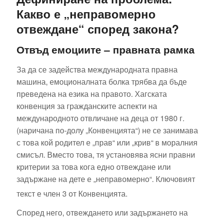
Какво е „неправомерно
отвеждане“ според закона?
Отвъд емоциите – правната рамка
За да се задейства международната правна
машина, емоционалната болка трябва да бъде
преведена на езика на правото. Хагската
конвенция за гражданските аспекти на
международното отвличане на деца от 1980 г.
(наричана по-долу „Конвенцията“) не се занимава
с това кой родител е „прав“ или „крив“ в моралния
смисъл. Вместо това, тя установява ясни правни
критерии за това кога едно отвеждане или
задържане на дете е „неправомерно“. Ключовият
текст е член 3 от Конвенцията.
Според него, отвеждането или задържането на