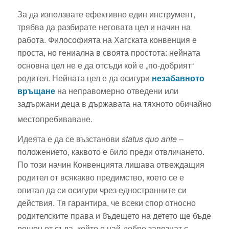
За да използвате ефективно един инструмент,
трябва да разбирате неговата цел и начин на
работа. Философията на Хагската конвенция е
проста, но гениална в своята простота: нейната
основна цел не е да отсъди кой е „по-добрият“
родител. Нейната цел е да осигури
незабавното
връщане
на неправомерно отведени или
задържани деца в държавата на тяхното обичайно
местопребиваване.
Идеята е да се възстанови
status quo ante
–
положението, каквото е било преди отвличането.
По този начин Конвенцията лишава отвеждащия
родител от всякакво предимство, което се е
опитал да си осигури чрез едностранните си
действия. Тя гарантира, че всеки спор относно
родителските права и бъдещето на детето ще бъде
решен от съда, който е най-добре запознат с