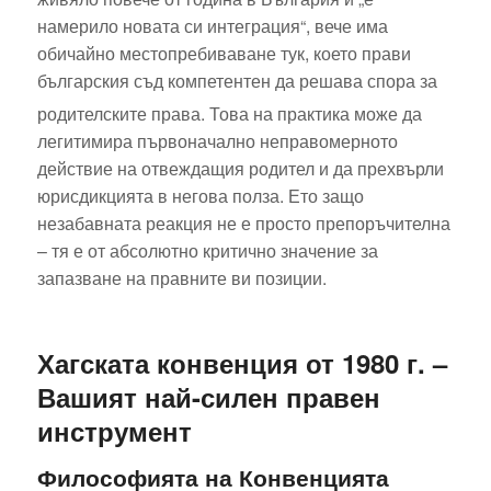
намерило новата си интеграция“, вече има
обичайно местопребиваване тук, което прави
българския съд компетентен да решава спора за
родителските права.
Това на практика може да
легитимира първоначално неправомерното
действие на отвеждащия родител и да прехвърли
юрисдикцията в негова полза. Ето защо
незабавната реакция не е просто препоръчителна
– тя е от абсолютно критично значение за
запазване на правните ви позиции.
Хагската конвенция от 1980 г. –
Вашият най-силен правен
инструмент
Философията на Конвенцията