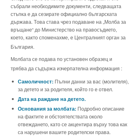
събрали необходимите документи, следващата
стъпка е да сезирате официално българската
държава. Това става чрез подаване на „Молба за
връщане“ до Министерство на правосъдието,
което, както споменахме, е Централният орган за
България.
Молбата се подава по установен образец и
трябва да съдържа изчерпателна информация
:
Самоличност:
Пълни данни за вас (молителя),
за детето и за родителя, който го е отвел.
Дата на раждане на детето.
Основания за молбата:
Подробно описание
на фактите и обстоятелствата около
отвеждането, като се акцентира върху това как
са нарушени вашите родителски права.