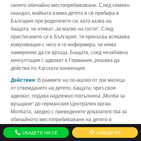
своето обичайно местопребиваване. След семеен
скандал, майката взима детето и се прибира в
България при родителите си, като казва на
бащата, че отиват „за малко на гости“. След
пристигането си в България, тя прекъсва всякаква
комуникация с него и го информира, че няма
намерение да се връща. Бащата, след незабавна
консултация с адвокат в Германия, решава да
действа по Хагската конвенция.
Действия:
В рамките на по-малко от три месеца
от отвеждането на детето, бащата, чрез своя
адвокат, подава надлежно попълнена „Молба за
връщане“ до германския Централен орган.
Молбата, заедно с преведените доказателства за
обичайното местопребиваване на детето в
Мюнхен, пристига в българското Министерство на
ОБАДЕТЕ НИ СЕ
ЗАВЕДИ МЕ
правосъдието. След локализиране на майката и