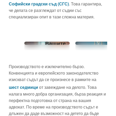
Софийски градски съд (СГС)
.
Това гарантира,
че делата се разглеждат от съдии със
Пробив в
специализиран опит в тази сложна материя.
сигурността?
Правен
Застрахова
наръчник за
бави
Вашите
обезщетен
задължения
Ви?
съгласно GDPR
и българското
Производството е изключително бързо.
законодателство
Конвенцията и европейското законодателство
изискват съдът да се произнесе в рамките на
шест седмици
от завеждане на делото.
Това
налага много добра организация, бърза реакция и
перфектна подготовка от страна на вашия
адвокат. По време на производството съдът е
длъжен да даде възможност на детето да бъде