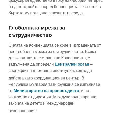
фокусиран единствено върху най-добрия интерес
на детето, който според Конвенцията се състои в
бързото му връщане в познатата среда.
Глобалната мрежа за
сътрудничество
Силата на Конвенцията се крие в изградената от
нея глобална мрежа за сътрудничество. Всяка
държава, която е страна по Конвенцията, е
задължена да определи
Централен орган
–
специфична държавна институция, която да
действа като координационен център.
В
Република България тази функция се изпълнява
от
Министерство на правосъдието
, и по-
конкретно от дирекция „Международна правна
закрила на детето и международни
осиновявания“.