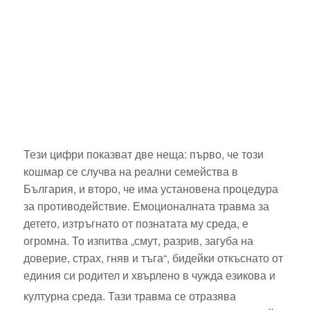
Тези цифри показват две неща: първо, че този
кошмар се случва на реални семейства в
България, и второ, че има установена процедура
за противодействие. Емоционалната травма за
детето, изтръгнато от познатата му среда, е
огромна. То изпитва „смут, разрив, загуба на
доверие, страх, гняв и тъга“, бидейки откъснато от
единия си родител и хвърлено в чужда езикова и
културна среда.
Тази травма се отразява