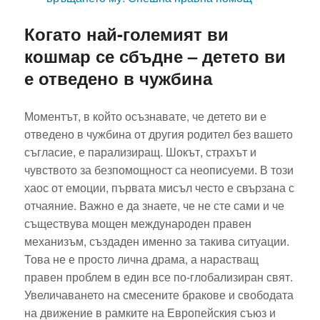
Когато най-големият ви
кошмар се сбъдне – детето ви
е отведено в чужбина
Моментът, в който осъзнавате, че детето ви е
отведено в чужбина от другия родител без вашето
съгласие, е парализиращ. Шокът, страхът и
чувството за безпомощност са неописуеми. В този
хаос от емоции, първата мисъл често е свързана с
отчаяние. Важно е да знаете, че не сте сами и че
съществува мощен международен правен
механизъм, създаден именно за такива ситуации.
Това не е просто лична драма, а нарастващ
правен проблем в един все по-глобализиран свят.
Увеличаването на смесените бракове и свободата
на движение в рамките на Европейския съюз и