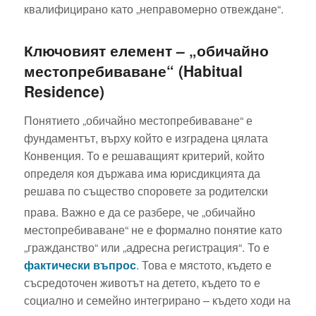
квалифицирано като „неправомерно отвеждане“.
Ключовият елемент – „обичайно
местопребиваване“ (Habitual
Residence)
Понятието „обичайно местопребиваване“ е
фундаментът, върху който е изградена цялата
Конвенция. То е решаващият критерий, който
определя коя държава има юрисдикцията да
решава по същество споровете за родителски
права.
Важно е да се разбере, че „обичайно
местопребиваване“ не е формално понятие като
„гражданство“ или „адресна регистрация“. То е
фактически въпрос
. Това е мястото, където е
съсредоточен животът на детето, където то е
социално и семейно интегрирано – където ходи на