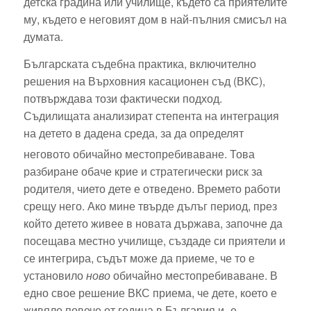
детска градина или училище, където са приятелите
му, където е неговият дом в най-пълния смисъл на
думата.
Българската съдебна практика, включително
решения на Върховния касационен съд (ВКС),
потвърждава този фактически подход.
Съдилищата анализират степента на интеграция
на детето в дадена среда, за да определят
неговото обичайно местопребиваване.
Това
разбиране обаче крие и стратегически риск за
родителя, чието дете е отведено. Времето работи
срещу него. Ако мине твърде дълъг период, през
който детето живее в новата държава, започне да
посещава местно училище, създаде си приятели и
се интегрира, съдът може да приеме, че то е
установило
ново
обичайно местопребиваване. В
едно свое решение ВКС приема, че дете, което е
живяло повече от година в България и „е