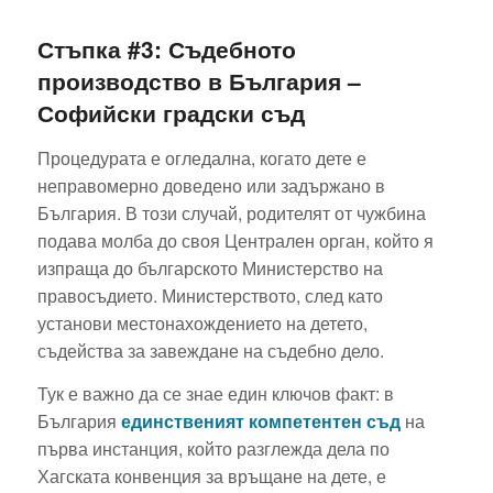
Стъпка #3: Съдебното
производство в България –
Софийски градски съд
Процедурата е огледална, когато дете е
неправомерно доведено или задържано в
България. В този случай, родителят от чужбина
подава молба до своя Централен орган, който я
изпраща до българското Министерство на
правосъдието. Министерството, след като
установи местонахождението на детето,
съдейства за завеждане на съдебно дело.
Тук е важно да се знае един ключов факт: в
България
единственият компетентен съд
на
първа инстанция, който разглежда дела по
Хагската конвенция за връщане на дете, е