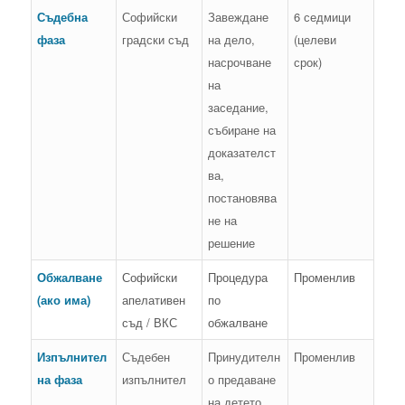
Съдебна
Софийски
Завеждане
6 седмици
фаза
градски съд
на дело,
(целеви
насрочване
срок)
на
заседание,
събиране на
доказателст
ва,
постановява
не на
решение
Обжалване
Софийски
Процедура
Променлив
(ако има)
апелативен
по
съд / ВКС
обжалване
Изпълнител
Съдебен
Принудителн
Променлив
на фаза
изпълнител
о предаване
на детето