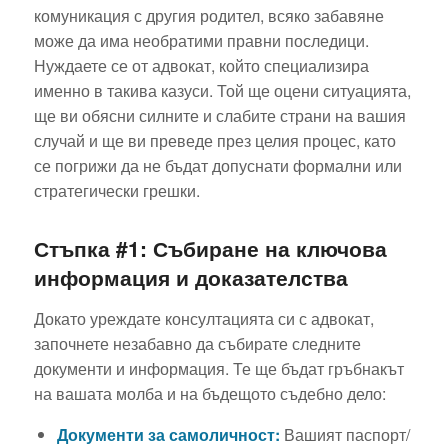
комуникация с другия родител, всяко забавяне
може да има необратими правни последици.
Нуждаете се от адвокат, който специализира
именно в такива казуси. Той ще оцени ситуацията,
ще ви обясни силните и слабите страни на вашия
случай и ще ви преведе през целия процес, като
се погрижи да не бъдат допуснати формални или
стратегически грешки.
Стъпка #1: Събиране на ключова
информация и доказателства
Докато уреждате консултацията си с адвокат,
започнете незабавно да събирате следните
документи и информация. Те ще бъдат гръбнакът
на вашата молба и на бъдещото съдебно дело:
Документи за самоличност:
Вашият паспорт/