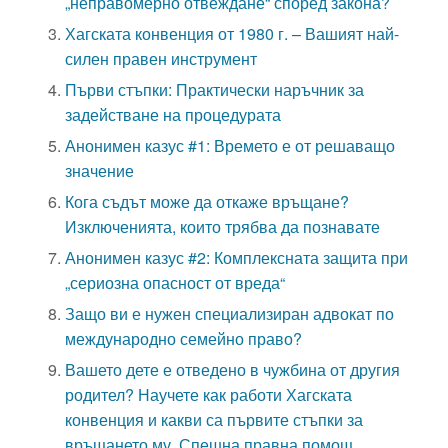
„неправомерно отвеждане“ според закона?
Хагската конвенция от 1980 г. – Вашият най-
силен правен инструмент
Първи стъпки: Практически наръчник за
задействане на процедурата
Анонимен казус #1: Времето е от решаващо
значение
Кога съдът може да откаже връщане?
Изключенията, които трябва да познавате
Анонимен казус #2: Комплексната защита при
„сериозна опасност от вреда“
Защо ви е нужен специализиран адвокат по
международно семейно право?
Вашето дете е отведено в чужбина от другия
родител? Научете как работи Хагската
конвенция и какви са първите стъпки за
връщането му. Спешна правна помощ