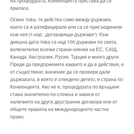
на процедурата, Конвенцията престава да се
прилага.
Освен това, тя действа само между държави,
които са я ратифицирали или са се присъединили
към нея (т.нар. „договарящи държави“). Към
днешна дата това са над 100 държави по света,
включително всички страни-членки на ЕС, САЩ,
Канада, Австралия, Русия, Турция и много други.
Преди да предприемете каквито и да е действия, е
от съществено значение да се провери дали
държавата, в която е отведено детето, е страна по
Конвенцията. Ако не е, процедурата по връщане
става значително по-сложна и зависи от
наличието на други двустранни договори или от
общите правила на международното частно
право.