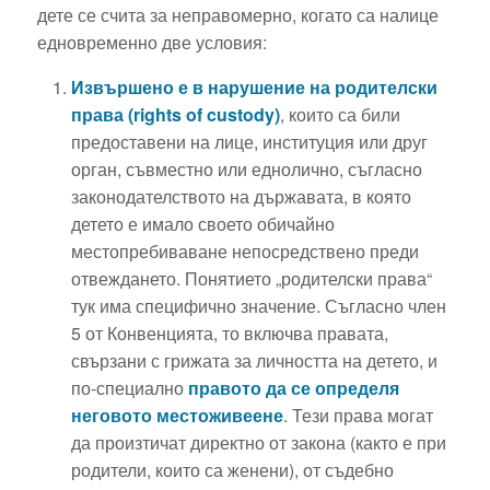
дете се счита за неправомерно, когато са налице
едновременно две условия:
Извършено е в нарушение на родителски
права (rights of custody)
, които са били
предоставени на лице, институция или друг
орган, съвместно или еднолично, съгласно
законодателството на държавата, в която
детето е имало своето обичайно
местопребиваване непосредствено преди
отвеждането. Понятието „родителски права“
тук има специфично значение. Съгласно член
5 от Конвенцията, то включва правата,
свързани с грижата за личността на детето, и
по-специално
правото да се определя
неговото местоживеене
. Тези права могат
да произтичат директно от закона (както е при
родители, които са женени), от съдебно