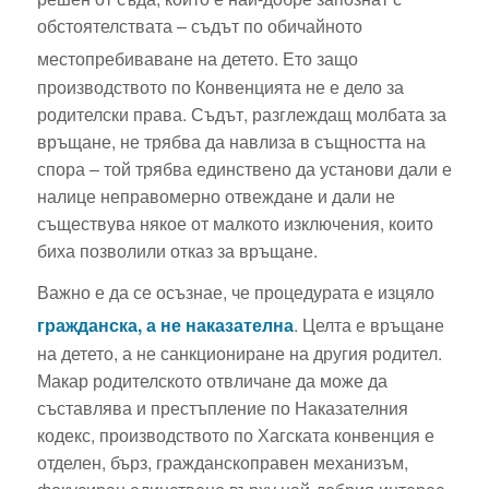
обстоятелствата – съдът по обичайното
местопребиваване на детето.
Ето защо
производството по Конвенцията не е дело за
родителски права. Съдът, разглеждащ молбата за
връщане, не трябва да навлиза в същността на
спора – той трябва единствено да установи дали е
налице неправомерно отвеждане и дали не
съществува някое от малкото изключения, които
биха позволили отказ за връщане.
Важно е да се осъзнае, че процедурата е изцяло
гражданска, а не наказателна
.
Целта е връщане
на детето, а не санкциониране на другия родител.
Макар родителското отвличане да може да
съставлява и престъпление по Наказателния
кодекс, производството по Хагската конвенция е
отделен, бърз, гражданскоправен механизъм,