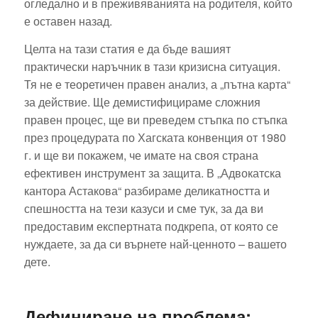
огледално и в преживяванията на родителя, който
е оставен назад.
Целта на тази статия е да бъде вашият
практически наръчник в тази кризисна ситуация.
Тя не е теоретичен правен анализ, а „пътна карта“
за действие. Ще демистифицираме сложния
правен процес, ще ви преведем стъпка по стъпка
през процедурата по Хагската конвенция от 1980
г. и ще ви покажем, че имате на своя страна
ефективен инструмент за защита. В „Адвокатска
кантора Астакова“ разбираме деликатността и
спешността на тези казуси и сме тук, за да ви
предоставим експертната подкрепа, от която се
нуждаете, за да си върнете най-ценното – вашето
дете.
Дефиниране на проблема: