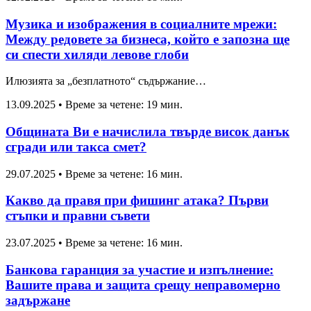
Музика и изображения в социалните мрежи:
Между редовете за бизнеса, който е запозна ще
си спести хиляди левове глоби
Илюзията за „безплатното“ съдържание…
13.09.2025
•
Време за четене: 19 мин.
Общината Ви е начислила твърде висок данък
сгради или такса смет?
29.07.2025
•
Време за четене: 16 мин.
Какво да правя при фишинг атака? Първи
стъпки и правни съвети
23.07.2025
•
Време за четене: 16 мин.
Банкова гаранция за участие и изпълнение:
Вашите права и защита срещу неправомерно
задържане