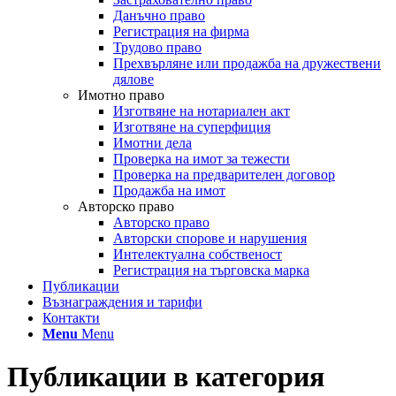
Данъчно право
Регистрация на фирма
Трудово право
Прехвърляне или продажба на дружествени
дялове
Имотно право
Изготвяне на нотариален акт
Изготвяне на суперфиция
Имотни дела
Проверка на имот за тежести
Проверка на предварителен договор
Продажба на имот
Авторско право
Авторско право
Авторски спорове и нарушения
Интелектуална собственост
Регистрация на търговска марка
Публикации
Възнаграждения и тарифи
Контакти
Menu
Menu
Публикации в категория