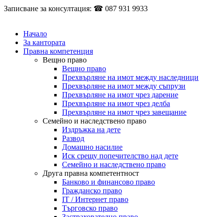
Записване за консултация: ☎ 087 931 9933
Начало
За кантората
Правна компетенция
Вещно право
Вещно право
Прехвърляне на имот между наследници
Прехвърляне на имот между съпрузи
Прехвърляне на имот чрез дарение
Прехвърляне на имот чрез делба
Прехвърляне на имот чрез завещание
Семейно и наследствено право
Издръжка на дете
Развод
Домашно насилие
Иск срещу попечителство над дете
Семейно и наследствено право
Друга правна компетентност
Банково и финансово право
Гражданско право
IT / Интернет право
Търговско право
Застрахователно право