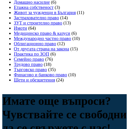
Домашно насилие
(6)
Етажна собственост
(3)
Живот за чужденци в България
(11)
Застрахователно право
(14)
ЗУТ и строително право
(13)
Имоти
(64)
Медицинско право & казуси
(6)
Международно частно право
(10)
Облигационно право
(12)
От другата страна на закона
(15)
Практика по ЗОП
(6)
Семейно право
(76)
Трудово право
(18)
Търговско право
(35)
Финасово и банково право
(10)
Щети и обезщетения
(24)
Имате още въпроси?
Чувствайте се свободни
да се свържете с нас!