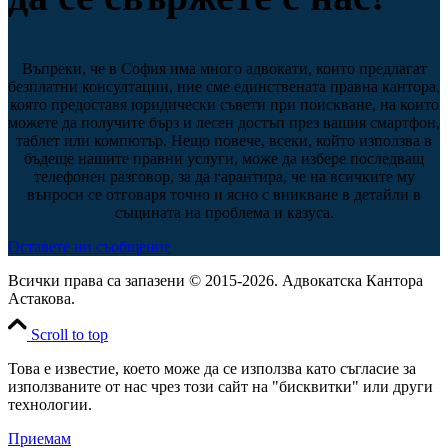
Въпреки, че в София има много адвокати, които предлагат
безплатни консултации, ние сме единствената правна кантора,
която предоставя юридически съвети при поискване, на които
можете да получите бърз и лесен достъп през вашия смартфон,
таблет или компютър. Нещо повече, всеки, който използва в
бъдеще нашите правни услуги, може да избере последващ
телефонен разговор, за да гарантира, че на всичките му
въпроси се отговаря точно и ясно с вникване в детайли в
същината на проблема и казуса.
Оставете ни съобщение
Всички права са запазени © 2015-2026. Адвокатска Кантора
Астакова.
Scroll to top
Това е известие, което може да се използва като съгласие за
използваните от нас чрез този сайт на "бисквитки" или други
технологии.
Приемам