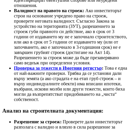
идентифицират евентуални спорове или неуредени
отношения.
Валидност на правото на строеж:
Ако инвеститорът
строи на основание учредено право на строеж,
проверете неговата валидност. Съгласно Закона за
устройство на територията (ЗУТ), разрешението за
строеж губи правното си действие, ако в срок от 3
години от издаването му не е започнало строителството,
или ако в срок от 5 години от издаването му (или от
започването, ако е започнало в 3-годишния срок) не е
завършен грубият строеж (достигане на Акт 14).
Разрешението за строеж може да бъде презаверявано
само веднъж при определени условия.
Проверка за тежести в Имотния регистър
:
Това е една
от най-важните проверки. Трябва да се установи дали
върху земята (а ако сградата е на етап груб строеж – и
върху индивидуалните обекти) има вписани ипотеки,
възбрани, искови молби или други тежести, които биха
могли да възпрепятстват придобиването на „чиста“
собственост.
Анализ на строителната документация:
Разрешение за строеж:
Проверете дали инвеститорът
разполага с валидно и влязло в сила разрешение за