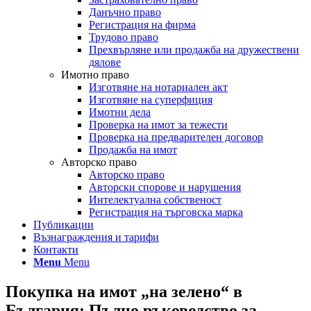
Данъчно право
Регистрация на фирма
Трудово право
Прехвърляне или продажба на дружествени
дялове
Имотно право
Изготвяне на нотариален акт
Изготвяне на суперфиция
Имотни дела
Проверка на имот за тежести
Проверка на предварителен договор
Продажба на имот
Авторско право
Авторско право
Авторски спорове и нарушения
Интелектуална собственост
Регистрация на търговска марка
Публикации
Възнаграждения и тарифи
Контакти
Menu
Menu
Покупка на имот „на зелено“ в
България: Пълно ръководство за