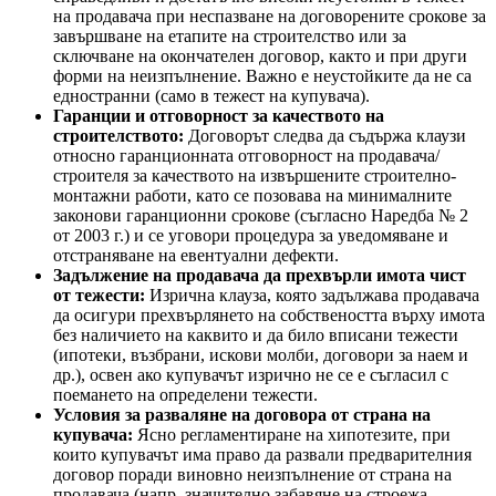
на продавача при неспазване на договорените срокове за
завършване на етапите на строителство или за
сключване на окончателен договор, както и при други
форми на неизпълнение. Важно е неустойките да не са
едностранни (само в тежест на купувача).
Гаранции и отговорност за качеството на
строителството:
Договорът следва да съдържа клаузи
относно гаранционната отговорност на продавача/
строителя за качеството на извършените строително-
монтажни работи, като се позовава на минималните
законови гаранционни срокове (съгласно Наредба № 2
от 2003 г.) и се уговори процедура за уведомяване и
отстраняване на евентуални дефекти.
Задължение на продавача да прехвърли имота чист
от тежести:
Изрична клауза, която задължава продавача
да осигури прехвърлянето на собствеността върху имота
без наличието на каквито и да било вписани тежести
(ипотеки, възбрани, искови молби, договори за наем и
др.), освен ако купувачът изрично не се е съгласил с
поемането на определени тежести.
Условия за разваляне на договора от страна на
купувача:
Ясно регламентиране на хипотезите, при
които купувачът има право да развали предварителния
договор поради виновно неизпълнение от страна на
продавача (напр. значително забавяне на строежа,