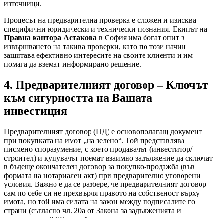
източници.
Процесът на предварителна проверка е сложен и изисква
специфични юридически и технически познания. Екипът на
Правна кантора Астакова
в София има богат опит в
извършването на такива проверки, като по този начин
защитава ефективно интересите на своите клиенти и им
помага да вземат информирано решение.
4. Предварителният договор – Ключът
към сигурността на Вашата
инвестиция
Предварителният договор (ПД) е основополагащ документ
при покупката на имот „на зелено“. Той представлява
писмено споразумение, с което продавачът (инвеститор/
строител) и купувачът поемат взаимно задължение да сключат
в бъдеще окончателен договор за покупко-продажба (във
формата на нотариален акт) при предварително уговорени
условия. Важно е да се разбере, че предварителният договор
сам по себе си не прехвърля правото на собственост върху
имота, но той има силата на закон между подписалите го
страни (съгласно чл. 20а от Закона за задълженията и