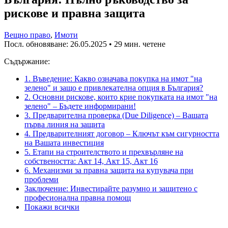
рискове и правна защита
Вещно право
,
Имоти
Посл. обновяване:
26.05.2025
• 29 мин. четене
Съдържание:
1. Въведение: Какво означава покупка на имот "на
зелено" и защо е привлекателна опция в България?
2. Основни рискове, които крие покупката на имот "на
зелено" – Бъдете информирани!
3. Предварителна проверка (Due Diligence) – Вашата
първа линия на защита
4. Предварителният договор – Ключът към сигурността
на Вашата инвестиция
5. Етапи на строителството и прехвърляне на
собствеността: Акт 14, Акт 15, Акт 16
6. Механизми за правна защита на купувача при
проблеми
Заключение: Инвестирайте разумно и защитено с
професионална правна помощ
Покажи всички