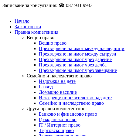
Записване за консултация: ☎ 087 931 9933
Начало
За кантората
Правна компетенция
Вещно право
Вещно право
Прехвърляне на имот между наследници
Прехвърляне на имот между съпрузи
Прехвърляне на имот чрез дарение
Прехвърляне на имот чрез делба
Прехвърляне на имот чрез завещание
Семейно и наследствено право
Издръжка на дете
Развод
Домашно насилие
Иск срещу попечителство над дете
Семейно и наследствено право
Друга правна компетентност
Банково и финансово право
Гражданско право
IT / Интернет право
Търговско право
Застрахователно право