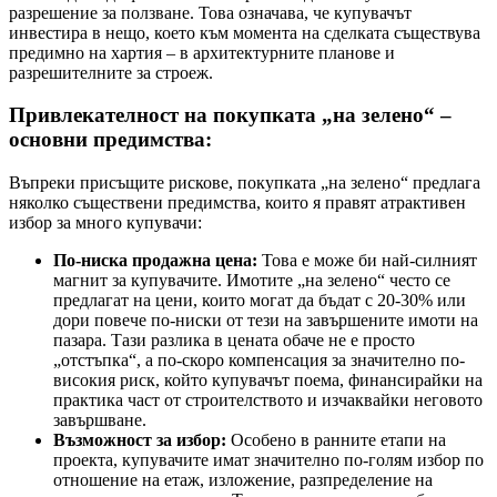
разрешение за ползване. Това означава, че купувачът
инвестира в нещо, което към момента на сделката съществува
предимно на хартия – в архитектурните планове и
разрешителните за строеж.
Привлекателност на покупката „на зелено“ –
основни предимства:
Въпреки присъщите рискове, покупката „на зелено“ предлага
няколко съществени предимства, които я правят атрактивен
избор за много купувачи:
По-ниска продажна цена:
Това е може би най-силният
магнит за купувачите. Имотите „на зелено“ често се
предлагат на цени, които могат да бъдат с 20-30% или
дори повече по-ниски от тези на завършените имоти на
пазара. Тази разлика в цената обаче не е просто
„отстъпка“, а по-скоро компенсация за значително по-
високия риск, който купувачът поема, финансирайки на
практика част от строителството и изчаквайки неговото
завършване.
Възможност за избор:
Особено в ранните етапи на
проекта, купувачите имат значително по-голям избор по
отношение на етаж, изложение, разпределение на