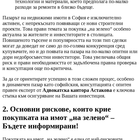
технологии и материали, което предполага по-малко
разходи за ремонти в близко бъдеще.
Пазарът на недвижими имоти в София е изключително
активен, с непрекъснато появяващи се нови строителни
проекти. Това прави темата за покупка „на зелено“ особено
актуална за жителите и инвеститорите в столицата.
Повишеното търсене и популярността на този тип сделки
могат да доведат не само до по-голяма конкуренция сред
купувачите, но и до появата на пазара на по-малко опитни или
дори недобросъвестни инвеститори. Това увеличава общия
риск и прави необходимостта от задълбочена правна проверка
и консултация още по-критична.
За да се ориентирате успешно в този сложен процес, особено
в динамичен пазар като софийския, консултацията с опитен
правен експерт от
Адвокатска кантора Астакова
е ключова
стъпка към осигуряване на Вашата инвестиция.
2. Основни рискове, които крие
покупката на имот „на зелено“ –
Бъдете информирани!
Покупката на имот „на зелено“ е една от най-рисковите