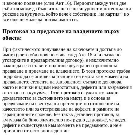
и законно ползване (след Акт 16). Периодът между тези две
събития може да бъде изпълнен с несигурност и потенциални
рискове за купувача, който вече е собственик „на хартия“, но
все още не може да ползва имота си.
Протокол за предаване на владението върху
обекта:
При фактическото получаване на ключовете и достъпа до
имота (което обикновено става след Акт 16 или съгласно
уговорките в предварителния договор), е изключително
важно да се състави и подпише двустранен протокол за
предаване и приемане на владението. В този протокол трябва
подробно да се опише състоянието на имота към момента на
предаването, степента на завършеност съгласно договора,
както и всички видими недостатъци, дефекти или възражения
от страна на купувача. Този протокол служи като важно
доказателство за състоянието на имота и е основа за
предявяване на евентуални претенции по отношение на
качеството или за отстраняване на дефекти в рамките на
гаранционните срокове. Без такъв детайлен протокол, за
купувача би било значително по-трудно да докаже, че даден
дефект е съществувал към момента на предаването, а не е
причинен от него впоследствие.