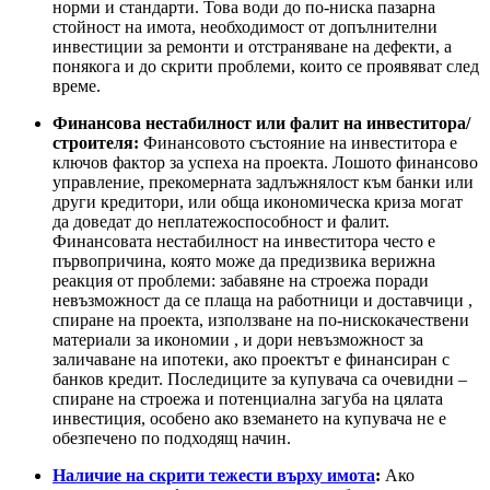
норми и стандарти. Това води до по-ниска пазарна
стойност на имота, необходимост от допълнителни
инвестиции за ремонти и отстраняване на дефекти, а
понякога и до скрити проблеми, които се проявяват след
време.
Финансова нестабилност или фалит на инвеститора/
строителя:
Финансовото състояние на инвеститора е
ключов фактор за успеха на проекта. Лошото финансово
управление, прекомерната задлъжнялост към банки или
други кредитори, или обща икономическа криза могат
да доведат до неплатежоспособност и фалит.
Финансовата нестабилност на инвеститора често е
първопричина, която може да предизвика верижна
реакция от проблеми: забавяне на строежа поради
невъзможност да се плаща на работници и доставчици ,
спиране на проекта, използване на по-нискокачествени
материали за икономии , и дори невъзможност за
заличаване на ипотеки, ако проектът е финансиран с
банков кредит. Последиците за купувача са очевидни –
спиране на строежа и потенциална загуба на цялата
инвестиция, особено ако вземането на купувача не е
обезпечено по подходящ начин.
Наличие на скрити тежести върху имота
:
Ако