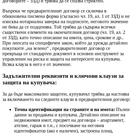
договорите – ЗЗД) и трябва да се спазва стриктно.
Въпреки че предварителният договор се сключва в
обикновена писмена форма (съгласно чл. 19, ал. 1 от ЗЗД) и не
изисква нотариална заверка на подписите, неговото значение
не бива да се подценява. Той трябва да съдържа всички
съществени елементи на окончателния договор (чл. 19, ал. 2
от ЗЗД), като точно описание на имота, цена, срокове и др..
При липсата на специфичен закон, който да урежда детайлно
покупките „на зелено“ , предварителният договор се
превръща от стандартен документ в основен инструмент за
управление на риска и защита на интересите на купувача.
Всяка клауза в него е от значение.
Задължителни реквизити и ключови клаузи за
защита на купувача:
За да бъде максимално защитен, купувачът трябва да настоява
за включването на следните клаузи в предварителния договор:
Точна идентификация на страните и на имота:
Пълни
данни за продавача и купувача. Детайлно описание на
недвижимия имот, предмет на договора – апартамент,
ателие, гараж и т.н., с посочване на неговия
идентификатор (ако е наличен), застроена площ,