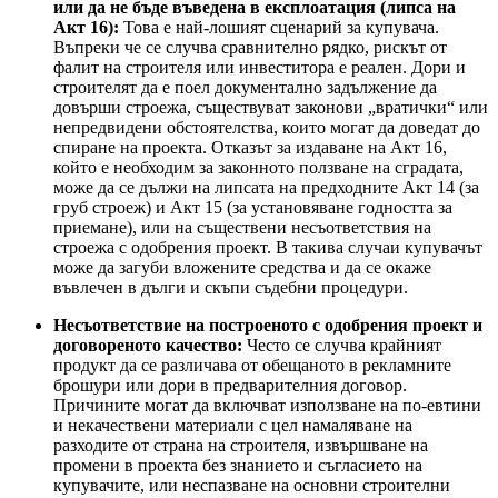
или да не бъде въведена в експлоатация (липса на
Акт 16):
Това е най-лошият сценарий за купувача.
Въпреки че се случва сравнително рядко, рискът от
фалит на строителя или инвеститора е реален. Дори и
строителят да е поел документално задължение да
довърши строежа, съществуват законови „вратички“ или
непредвидени обстоятелства, които могат да доведат до
спиране на проекта. Отказът за издаване на Акт 16,
който е необходим за законното ползване на сградата,
може да се дължи на липсата на предходните Акт 14 (за
груб строеж) и Акт 15 (за установяване годността за
приемане), или на съществени несъответствия на
строежа с одобрения проект. В такива случаи купувачът
може да загуби вложените средства и да се окаже
въвлечен в дълги и скъпи съдебни процедури.
Несъответствие на построеното с одобрения проект и
договореното качество:
Често се случва крайният
продукт да се различава от обещаното в рекламните
брошури или дори в предварителния договор.
Причините могат да включват използване на по-евтини
и некачествени материали с цел намаляване на
разходите от страна на строителя, извършване на
промени в проекта без знанието и съгласието на
купувачите, или неспазване на основни строителни