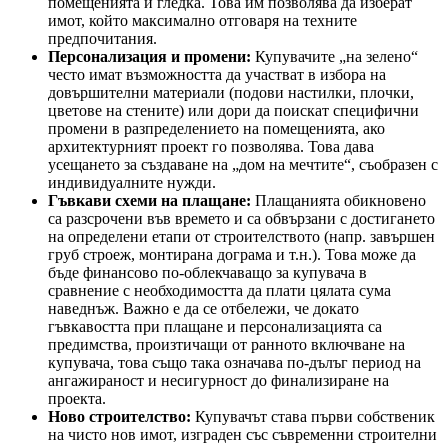
помещенията и гледка. Това им позволява да изберат
имот, който максимално отговаря на техните
предпочитания.
Персонализация и промени:
Купувачите „на зелено“
често имат възможността да участват в избора на
довършителни материали (подови настилки, плочки,
цветове на стените) или дори да поискат специфични
промени в разпределението на помещенията, ако
архитектурният проект го позволява. Това дава
усещането за създаване на „дом на мечтите“, съобразен с
индивидуалните нужди.
Гъвкави схеми на плащане:
Плащанията обикновено
са разсрочени във времето и са обвързани с достигането
на определени етапи от строителството (напр. завършен
груб строеж, монтирана дограма и т.н.). Това може да
бъде финансово по-облекчаващо за купувача в
сравнение с необходимостта да плати цялата сума
наведнъж. Важно е да се отбележи, че докато
гъвкавостта при плащане и персонализацията са
предимства, произтичащи от ранното включване на
купувача, това също така означава по-дълъг период на
ангажираност и несигурност до финализиране на
проекта.
Ново строителство:
Купувачът става първи собственик
на чисто нов имот, изграден със съвременни строителни