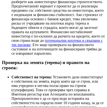
разберете как инвеститорът финансира строителството.
Предпочитаният вариант е проектът да се реализира
предимно със собствени средства на инвеститора, което
е индикация за финансова стабилност. Ако строежът се
финансира основно с банков кредит, това увеличава
риска от учредяване на ипотеки върху терена и
бъдещите обекти в сградата, които могат да засегнат
правата на купувачите. Финансово нестабилният
инвеститор е по-склонен да разчита на кредити, което от
своя страна води до
потенциални ипотеки и свързани с
тях рискове
. Ето защо проверката на финансовото
състояние и на източниците на финансиране трябва да
се извършват паралелно.
Проверка на земята (терена) и правото на
строеж:
Собственост на терена:
Установете дали инвеститорът
е собственик на земята, върху която ще се строи, или
има учредено в негова полза право на строеж
(суперфиция). Това се проверява чрез справка в
Имотния регистър към Агенцията по вписванията.
Препоръчително е да се проследи историята на
собствеността на парцела поне 10 години назад, за да се