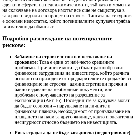
сделки в сферата на недвижимите имоти, тъй като в момента
на сключване на договора имотът все още не съществува в
завършен вид или е в процес на строеж. Липсата на сигурност
е основен недостатък, който потенциалните купувачи трябва
внимателно да обмислят.
Подробно разглеждане на потенциалните
рискове:
Забавяне на строителството и неспазване на
сроковете:
Това е един от най-често срещаните
проблеми. Причините могат да бъдат разнообразни:
финансови затруднения на инвеститора, който разчита
основно на приходите от предварителните продажби за
финансиране на строежа , административни пречки и
бавно издаване на необходими документи, или
проблеми с получаването на разрешение за
експлоатация (Акт 16). Последиците за купувача могат
да бъдат сериозни – нарушаване на личните и
финансови планове, необходимост от продължаване на
плащането на наем за друго жилище, както и значителна
несигурност относно бъдещето на инвестицията.
Риск сградата да не бъде завършена (недострояване)