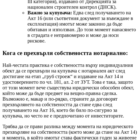
III категория), издавано от Дирекцията за
национален строителен контрол (ДНСК).
Важно за купувача:
Едва след получаването на
Акт 16 (или съответния документ за въвеждане в
експлоатация) имотът може законно да бъде
обитаван и използван. До този момент нанасянето
в сградата е неправомерно и може да носи
рискове.
Кога се прехвърля собствеността нотариално:
Най-честата практика е собствеността върху индивидуалния
обект да се прехвърли на купувача с нотариален акт след
достигане на етап „груб строеж“ и издаване на Акт 14 и
удостоверението по чл. 181, ал. 2 от ЗУТ. Това е така, защото
от този момент вече съществува юридически обособен обект,
който може да бъде предмет на вещно-правна сделка.
Възможно е, макар и по-рядко, страните да договорят
прехвърлянето на собствеността да стане едва след
получаването на Акт 16, което би било по-сигурно за
купувача, но често не е предпочитано от инвеститорите.
Трябва да се прави разлика между момента на юридическото
прехвърляне на собствеността (което може да стане на Акт 14)
и момента, в който имотът става фактически годен за живеене