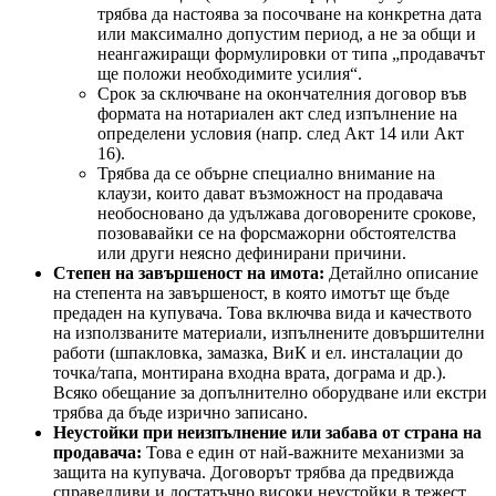
трябва да настоява за посочване на конкретна дата
или максимално допустим период, а не за общи и
неангажиращи формулировки от типа „продавачът
ще положи необходимите усилия“.
Срок за сключване на окончателния договор във
формата на нотариален акт след изпълнение на
определени условия (напр. след Акт 14 или Акт
16).
Трябва да се обърне специално внимание на
клаузи, които дават възможност на продавача
необосновано да удължава договорените срокове,
позовавайки се на форсмажорни обстоятелства
или други неясно дефинирани причини.
Степен на завършеност на имота:
Детайлно описание
на степента на завършеност, в която имотът ще бъде
предаден на купувача. Това включва вида и качеството
на използваните материали, изпълнените довършителни
работи (шпакловка, замазка, ВиК и ел. инсталации до
точка/тапа, монтирана входна врата, дограма и др.).
Всяко обещание за допълнително оборудване или екстри
трябва да бъде изрично записано.
Неустойки при неизпълнение или забава от страна на
продавача:
Това е един от най-важните механизми за
защита на купувача. Договорът трябва да предвижда
справедливи и достатъчно високи неустойки в тежест