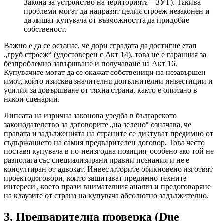
Закона за устройство на територията – ЗУТ). Такива
проблеми могат да направят целия строеж незаконен и
да лишат купувача от възможността да придобие
собственост.
Важно е да се осъзнае, че дори сградата да достигне етап
„груб строеж“ (удостоверен с Акт 14), това не е гаранция за
безпроблемно завършване и получаване на Акт 16.
Купувачите могат да се окажат собственици на незавършен
имот, който изисква значителни допълнителни инвестиции и
усилия за довършване от тяхна страна, както е описано в
някои сценарии.
Липсата на изрична законова уредба в българското
законодателство за договорите „на зелено“ означава, че
правата и задълженията на страните се диктуват предимно от
съдържанието на самия предварителен договор. Това често
поставя купувача в по-неизгодна позиция, особено ако той не
разполага със специализирани правни познания и не е
консултиран от адвокат. Инвеститорите обикновено изготвят
проектодоговори, които защитават предимно техните
интереси , което прави внимателния анализ и предоговаряне
на клаузите от страна на купувача абсолютно задължително.
3. Предварителна проверка (Due