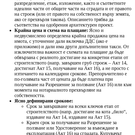
разпределение, етаж, изложение, както и съответните
идеални части от общите части на сградата и от правото
на строеж (или от правото на собственост върху земята,
ако се прехвърля такова). Описанието трябва да
съответства на одобрения архитектурен проект.
Крайна цена и схема на плащане:
Ясно и
недвусмислено определена крайна продажна цена на
имота, с уточнение дали включва ДДС (ако е
приложимо) и дали има други допълнителни такси. От
изключителна важност е схемата на плащане да бъде
обвързана с реалното достигане на конкретни етапи от
строителството (напр. завършен груб строеж – Акт 14,
достигнат Акт 15, получаване на Акт 16), а не просто с
изтичането на календарни срокове. Препоръчително е
по-голямата част от цената да бъде платена при
получаване на Разрешение за ползване (Акт 16) или към
момента на нотариалното прехвърляне на
собствеността.
Ясно дефинирани срокове:
Срок за завършване на всеки ключов етап от
строителството (напр. достигане на кота „било“,
издаване на Акт 14, издаване на Акт 15).
Краен срок за получаване на Разрешение за
ползване или Удостоверение за въвеждане в
експлоатация (Акт 16) на сградата. Купувачът