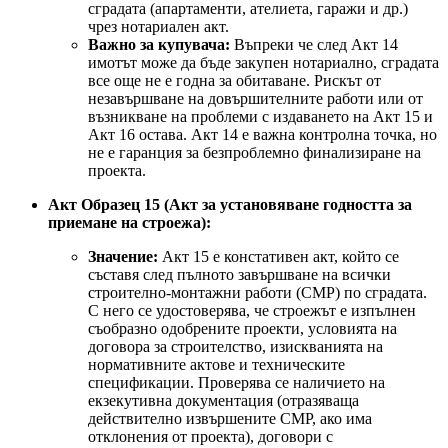
сградата (апартаменти, ателиета, гаражи и др.)
чрез нотариален акт.
Важно за купувача:
Въпреки че след Акт 14
имотът може да бъде закупен нотариално, сградата
все още не е годна за обитаване. Рискът от
незавършване на довършителните работи или от
възникване на проблеми с издаването на Акт 15 и
Акт 16 остава. Акт 14 е важна контролна точка, но
не е гаранция за безпроблемно финализиране на
проекта.
Акт Образец 15 (Акт за установяване годността за
приемане на строежа):
Значение:
Акт 15 е констативен акт, който се
съставя след пълното завършване на всички
строително-монтажни работи (СМР) по сградата.
С него се удостоверява, че строежът е изпълнен
съобразно одобрените проекти, условията на
договора за строителство, изискванията на
нормативните актове и техническите
спецификации. Проверява се наличието на
екзекутивна документация (отразяваща
действително извършените СМР, ако има
отклонения от проекта), договори с