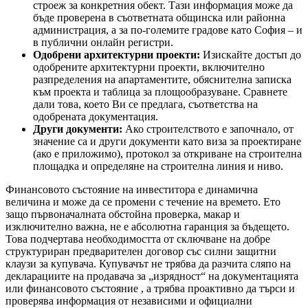
строеж за конкретния обект. Тази информация може да
бъде проверена в съответната общинска или районна
администрация, а за по-големите градове като София – и
в публични онлайн регистри.
Одобрени архитектурни проекти:
Изискайте достъп до
одобрените архитектурни проекти, включително
разпределения на апартаментите, обяснителна записка
към проекта и таблица за площообразуване. Сравнете
дали това, което Ви се предлага, съответства на
одобрената документация.
Други документи:
Ако строителството е започнало, от
значение са и други документи като виза за проектиране
(ако е приложимо), протокол за откриване на строителна
площадка и определяне на строителна линия и ниво.
Финансовото състояние на инвеститора е динамична
величина и може да се промени с течение на времето. Ето
защо първоначалната обстойна проверка, макар и
изключително важна, не е абсолютна гаранция за бъдещето.
Това подчертава необходимостта от сключване на добре
структуриран предварителен договор със силни защитни
клаузи за купувача. Купувачът не трябва да разчита сляпо на
декларациите на продавача за „изрядност“ на документацията
или финансовото състояние , а трябва проактивно да търси и
проверява информация от независими и официални