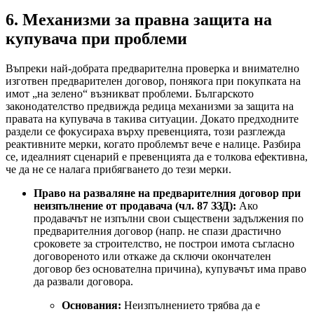
6. Механизми за правна защита на
купувача при проблеми
Въпреки най-добрата предварителна проверка и внимателно
изготвен предварителен договор, понякога при покупката на
имот „на зелено“ възникват проблеми. Българското
законодателство предвижда редица механизми за защита на
правата на купувача в такива ситуации. Докато предходните
раздели се фокусираха върху превенцията, този разглежда
реактивните мерки, когато проблемът вече е налице. Разбира
се, идеалният сценарий е превенцията да е толкова ефективна,
че да не се налага прибягването до тези мерки.
Право на разваляне на предварителния договор при
неизпълнение от продавача (чл. 87 ЗЗД):
Ако
продавачът не изпълни свои съществени задължения по
предварителния договор (напр. не спази драстично
сроковете за строителство, не построи имота съгласно
договореното или откаже да сключи окончателен
договор без основателна причина), купувачът има право
да развали договора.
Основания:
Неизпълнението трябва да е