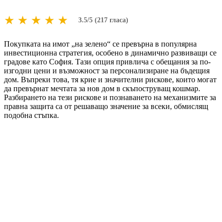
★
★
★
★
★
3.5/5 (217 гласа)
Покупката на имот „на зелено“ се превърна в популярна
инвестиционна стратегия, особено в динамично развиващи се
градове като София. Тази опция привлича с обещания за по-
изгодни цени и възможност за персонализиране на бъдещия
дом. Въпреки това, тя крие и значителни рискове, които могат
да превърнат мечтата за нов дом в скъпоструващ кошмар.
Разбирането на тези рискове и познаването на механизмите за
правна защита са от решаващо значение за всеки, обмислящ
подобна стъпка.