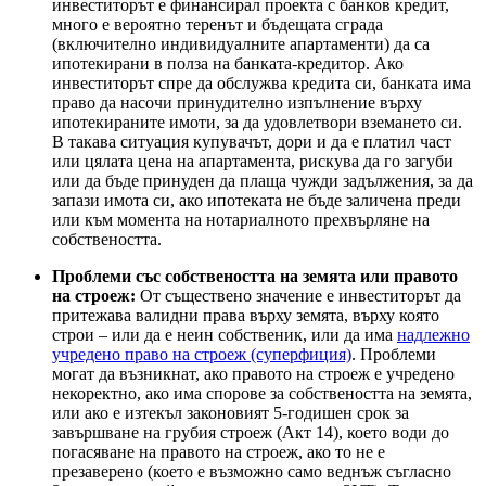
инвеститорът е финансирал проекта с банков кредит,
много е вероятно теренът и бъдещата сграда
(включително индивидуалните апартаменти) да са
ипотекирани в полза на банката-кредитор. Ако
инвеститорът спре да обслужва кредита си, банката има
право да насочи принудително изпълнение върху
ипотекираните имоти, за да удовлетвори вземането си.
В такава ситуация купувачът, дори и да е платил част
или цялата цена на апартамента, рискува да го загуби
или да бъде принуден да плаща чужди задължения, за да
запази имота си, ако ипотеката не бъде заличена преди
или към момента на нотариалното прехвърляне на
собствеността.
Проблеми със собствеността на земята или правото
на строеж:
От съществено значение е инвеститорът да
притежава валидни права върху земята, върху която
строи – или да е неин собственик, или да има
надлежно
учредено право на строеж (суперфиция)
. Проблеми
могат да възникнат, ако правото на строеж е учредено
некоректно, ако има спорове за собствеността на земята,
или ако е изтекъл законовият 5-годишен срок за
завършване на грубия строеж (Акт 14), което води до
погасяване на правото на строеж, ако то не е
презаверено (което е възможно само веднъж съгласно