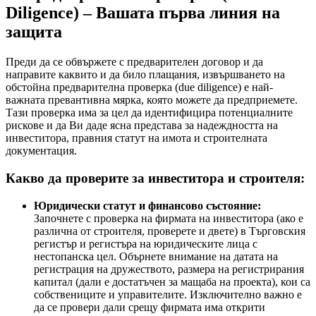
Diligence) – Вашата първа линия на
защита
Преди да се обвържете с предварителен договор и да
направите каквито и да било плащания, извършването на
обстойна предварителна проверка (due diligence) е най-
важната превантивна мярка, която можете да предприемете.
Тази проверка има за цел да идентифицира потенциалните
рискове и да Ви даде ясна представа за надеждността на
инвеститора, правния статут на имота и строителната
документация.
Какво да проверите за инвеститора и строителя:
Юридически статут и финансово състояние:
Започнете с проверка на фирмата на инвеститора (ако е
различна от строителя, проверете и двете) в Търговския
регистър и регистъра на юридическите лица с
нестопанска цел. Обърнете внимание на датата на
регистрация на дружеството, размера на регистрирания
капитал (дали е достатъчен за мащаба на проекта), кои са
собствениците и управителите. Изключително важно е
да се провери дали срещу фирмата има открити