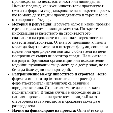
производства по несъстоятелност или ликвидация.
Имайте предвид, че някои инвеститори практикуват
смяна на фирмата след завършване на конкретен проект,
което може да затрудни проследяването и търсенето на
отговорност в бъдеще.
История и репутация:
Проучете колко и какви проекти
е реализирала компанията до момента. Потърсете
информация за качеството на строителството,
спазването на сроковете и цялостната коректност на
инвеститора/строителя. Отзиви от предишни клиенти
могат да бъдат намерени в интернет форуми, социални
мрежи или чрез директен контакт с обитатели на вече
построени от същия инвеститор сгради. Наличието на
награди от браншови организации или положителни
медийни публикации също може да е добър знак, но не
бива да бъде единствен критерий.
Разграничение между инвеститор и строител:
Често
фирмата-инвеститор (възложител на строежа) и
фирмата-строител (изпълнител) са различни
юридически лица. Строителят може да е нает като
подизпълнител. В такъв случай е необходимо да се
направи проверка и на двете компании, тъй като
отговорността за качеството и сроковете може да е
разпределена.
Начин на финансиране на проекта:
Опитайте се да