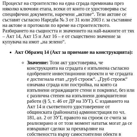
Процесът на строителство на една сграда преминава през
няколко ключови етапа, всеки от които се удостоверява със
специфични документи, наречени „актове“. Тези актове се
съставят съгласно Наредба № 3 от 31 юли 2003 г. за съставяне
на актове и протоколи по време на строителството.
Разбирането на същността и значението на най-важните от тях
– Акт 14, Акт 15 и Акт 16 – е от съществено значение за
купувача на имот „на зелено“.
Акт Образец 14 (Акт за приемане на конструкцията):
Значение:
Този акт удостоверява, че
конструкцията на сградата е изпълнена съгласно
одобрените инвестиционни проекти и че сградата
е достигнала етап „груб строеж“. „Груб строеж“
означава сграда или постройка, на която са
изпълнени ограждащите стени и покривът, без или
с различна степен на изпълнени довършителни
работи (§ 5, т. 46 от ДР на ЗУТ). С издаването на
Акт 14 и съответното удостоверение от
общинската (районната) администрация по чл.
181, ал. 2 от ЗУТ, правото на строеж се счита за
реализирано и от този момент нататък могат да се
извършват сделки за прехвърляне на
собствеността върху самостоятелни обекти в