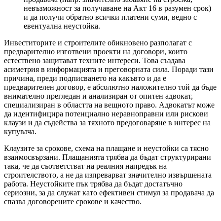
невъзможност за получаване на Акт 16 в разумен срок)
и да получи обратно всички платени суми, ведно с
евентуална неустойка.
Инвеститорите и строителите обикновено разполагат с
предварително изготвени проекти на договори, които
естествено защитават техните интереси. Това създава
асиметрия в информацията и преговорната сила. Поради тази
причина, преди подписването на какъвто и да е
предварителен договор, е абсолютно наложително той да бъде
внимателно прегледан и анализиран от опитен адвокат,
специализиран в областта на вещното право. Адвокатът може
да идентифицира потенциално неравноправни или рискови
клаузи и да съдейства за тяхното предоговаряне в интерес на
купувача.
Клаузите за срокове, схема на плащане и неустойки са тясно
взаимосвързани. Плащанията трябва да бъдат структурирани
така, че да съответстват на реалния напредък на
строителството, а не да изпреварват значително извършената
работа. Неустойките пък трябва да бъдат достатъчно
сериозни, за да служат като ефективен стимул за продавача да
спазва договорените срокове и качество.