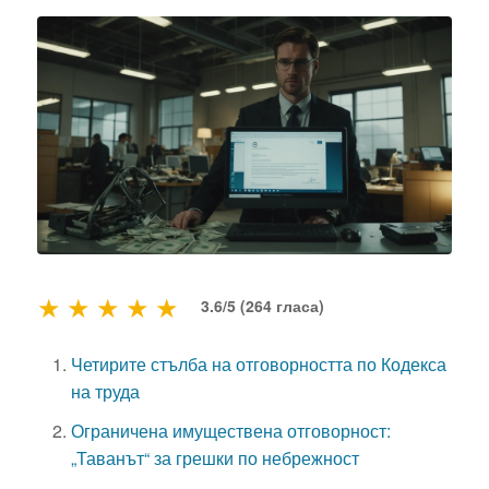
★
★
★
★
★
3.6/5 (264 гласа)
Четирите стълба на отговорността по Кодекса
на труда
Ограничена имуществена отговорност:
„Таванът“ за грешки по небрежност