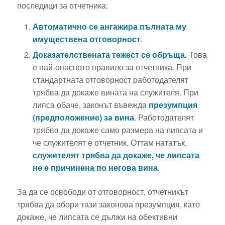
последици за отчетника:
Автоматично се ангажира пълната му
имуществена отговорност
.
Доказателствената тежест се обръща.
Това
е най-опасното правило за отчетника. При
стандартната отговорност работодателят
трябва да докаже вината на служителя. При
липса обаче, законът въвежда
презумпция
(предположение) за вина
. Работодателят
трябва да докаже само размера на липсата и
че служителят е отчетник. Оттам нататък,
служителят трябва да докаже, че липсата
не е причинена по негова вина
.
За да се освободи от отговорност, отчетникът
трябва да обори тази законова презумпция, като
докаже, че липсата се дължи на обективни