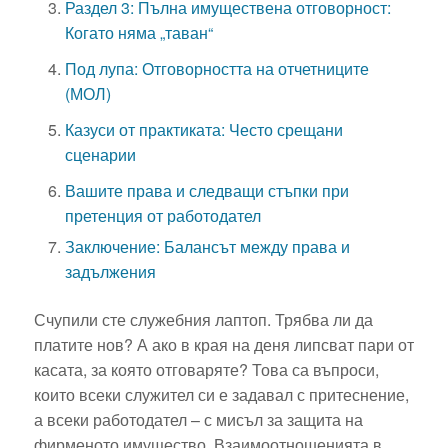
Раздел 3: Пълна имуществена отговорност:
Когато няма „таван“
Под лупа: Отговорността на отчетниците
(МОЛ)
Казуси от практиката: Често срещани
сценарии
Вашите права и следващи стъпки при
претенция от работодател
Заключение: Балансът между права и
задължения
Счупили сте служебния лаптоп. Трябва ли да
платите нов? А ако в края на деня липсват пари от
касата, за която отговаряте? Това са въпроси,
които всеки служител си е задавал с притеснение,
а всеки работодател – с мисъл за защита на
фирменото имущество. Взаимоотношенията в