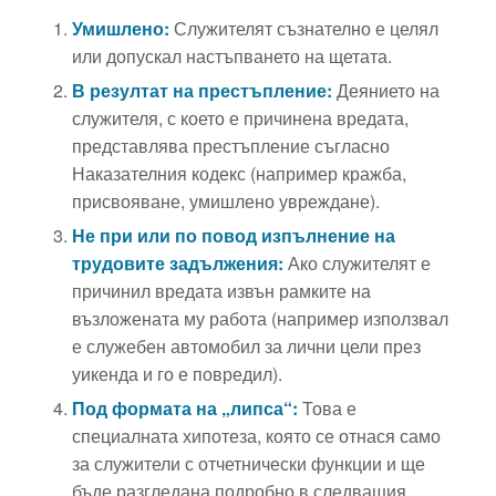
Умишлено:
Служителят съзнателно е целял
или допускал настъпването на щетата.
В резултат на престъпление:
Деянието на
служителя, с което е причинена вредата,
представлява престъпление съгласно
Наказателния кодекс (например кражба,
присвояване, умишлено увреждане).
Не при или по повод изпълнение на
трудовите задължения:
Ако служителят е
причинил вредата извън рамките на
възложената му работа (например използвал
е служебен автомобил за лични цели през
уикенда и го е повредил).
Под формата на „липса“:
Това е
специалната хипотеза, която се отнася само
за служители с отчетнически функции и ще
бъде разгледана подробно в следващия