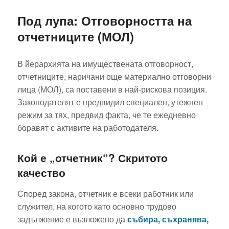
Под лупа: Отговорността на
отчетниците (МОЛ)
В йерархията на имуществената отговорност,
отчетниците, наричани още материално отговорни
лица (МОЛ), са поставени в най-рискова позиция.
Законодателят е предвидил специален, утежнен
режим за тях, предвид факта, че те ежедневно
боравят с активите на работодателя.
Кой е „отчетник“? Скритото
качество
Според закона, отчетник е всеки работник или
служител, на когото като основно трудово
задължение е възложено да
събира, съхранява,