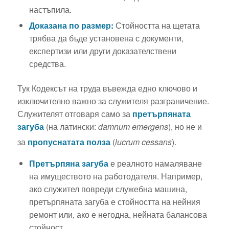
настъпила.
Доказана по размер:
Стойността на щетата
трябва да бъде установена с документи,
експертизи или други доказателствени
средства.
Тук Кодексът на труда въвежда едно ключово и
изключително важно за служителя разграничение.
Служителят отговаря само за
претърпяната
загуба
(на латински:
damnum emergens
), но не и
за
пропуснатата полза
(
lucrum cessans
).
Претърпяна загуба
е реалното намаляване
на имуществото на работодателя. Например,
ако служител повреди служебна машина,
претърпяната загуба е стойността на нейния
ремонт или, ако е негодна, нейната балансова
стойност.