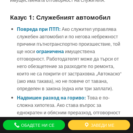
Казус 1: Служебният автомобил
Повреда при ПТП:
Ако служител управлява
служебен автомобил и по негова небрежност
причини пътнотранспортно произшествие, той
ще носи
ограничена
имуществена
отговорност. Работодателят може да търси от
него обезщетение за разходите по ремонта,
които не са покрити от застраховка „Автокаско“
(ако има такава), но не повече от тавана,
определен в закона (една или три заплати).
Надвишен разход на гориво:
Това е по-
сложна хипотеза. Ако става въпрос за
еднократен и обясним преразход, отговорност
може и да не се търси. Но ако се установи
ОБАДЕТЕ НИ СЕ
ЗАВЕДИ МЕ
системен, необоснован и значителен