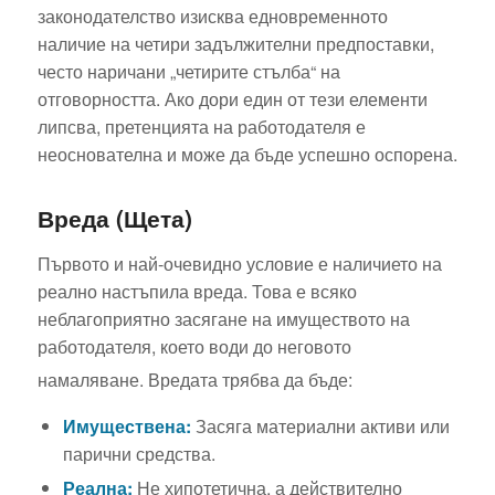
законодателство изисква едновременното
наличие на четири задължителни предпоставки,
често наричани „четирите стълба“ на
отговорността. Ако дори един от тези елементи
липсва, претенцията на работодателя е
неоснователна и може да бъде успешно оспорена.
Вреда (Щета)
Първото и най-очевидно условие е наличието на
реално настъпила вреда. Това е всяко
неблагоприятно засягане на имуществото на
работодателя, което води до неговото
намаляване.
Вредата трябва да бъде:
Имуществена:
Засяга материални активи или
парични средства.
Реална:
Не хипотетична, а действително