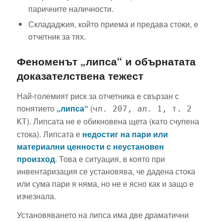
паричните наличности.
Склададжия, който приема и предава стоки, е
отчетник за тях.
Феноменът „липса“ и обърнатата
доказателствена тежест
Най-големият риск за отчетника е свързан с
понятието
„липса“
(
чл. 207, ал. 1, т. 2
). Липсата не е обикновена щета (като счупена
КТ
стока). Липсата е
недостиг на пари или
материални ценности с неустановен
произход
. Това е ситуация, в която при
инвентаризация се установява, че дадена стока
или сума пари я няма, но не е ясно как и защо е
изчезнала.
Установяването на липса има две драматични