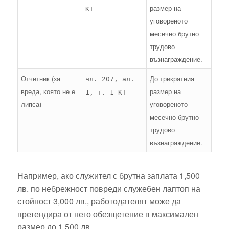
размер на
КТ
уговореното
месечно брутно
трудово
възнаграждение.
Отчетник (за
До трикратния
чл. 207, ал.
вреда, която не е
размер на
1, т. 1 КТ
липса)
уговореното
месечно брутно
трудово
възнаграждение.
Например, ако служител с брутна заплата 1,500
лв. по небрежност повреди служебен лаптоп на
стойност 3,000 лв., работодателят може да
претендира от него обезщетение в максимален
размер до 1,500 лв.