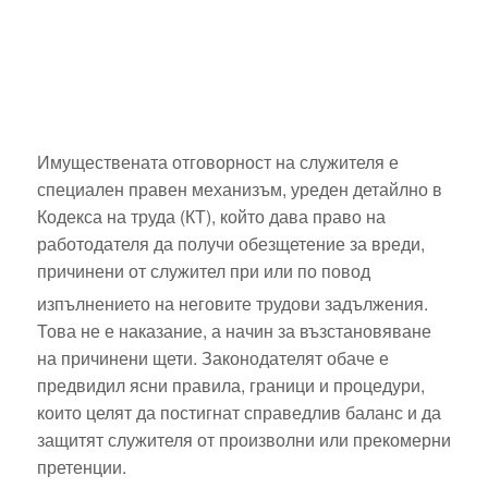
Имуществената отговорност на служителя е
специален правен механизъм, уреден детайлно в
Кодекса на труда (КТ), който дава право на
работодателя да получи обезщетение за вреди,
причинени от служител при или по повод
изпълнението на неговите трудови задължения.
Това не е наказание, а начин за възстановяване
на причинени щети. Законодателят обаче е
предвидил ясни правила, граници и процедури,
които целят да постигнат справедлив баланс и да
защитят служителя от произволни или прекомерни
претенции.