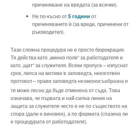
причиняване на вредата (за всички).
Не по-късно от
5 години
от
причиняването ѝ (за вреди, причинени от
ръководител).
Тази сложна процедура не е просто бюрокрация.
Тя действа като „минно поле“ за работодателя и
като „щит“ за служителя. Всеки пропуск – изпуснат
срок, липса на мотиви в заповедта, неизготвен
протокол – прави заповедта незаконосъобразна и
тя може лесно да бъде отменена от съда.
Това
означава, че първата и най-силна линия на
защита за служителя често е не по съществото на
спора (дали е виновен), а по формата (спазена ли
Как да
е процедурата от работодателя).
Несъстоятелност
напишем