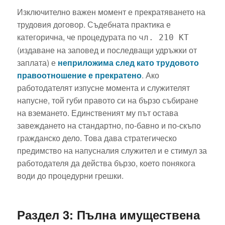
Изключително важен момент е прекратяването на
трудовия договор. Съдебната практика е
категорична, че процедурата по
чл. 210 КТ
(издаване на заповед и последващи удръжки от
заплата) е
неприложима след като трудовото
правоотношение е прекратено
. Ако
работодателят изпусне момента и служителят
напусне, той губи правото си на бързо събиране
на вземането. Единственият му път остава
завеждането на стандартно, по-бавно и по-скъпо
гражданско дело. Това дава стратегическо
предимство на напусналия служител и е стимул за
работодателя да действа бързо, което понякога
води до процедурни грешки.
Раздел 3: Пълна имуществена