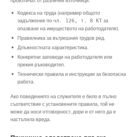
произтичат от различни източници:
Кодекса на труда (например общото
задължение по
за
чл. 126, т. 8 КТ
опазване на имуществото на работодателя).
Правилника за вътрешния трудов ред.
Длъжностната характеристика.
Конкретни заповеди на работодателя или
прекия ръководител.
Технически правила и инструкции за безопасна
работа.
Ако поведението на служителя е било в пълно
съответствие с установените правила, той не
може да носи отговорност, дори и от него да е
настъпила вреда.
Причинно-следствена връзка