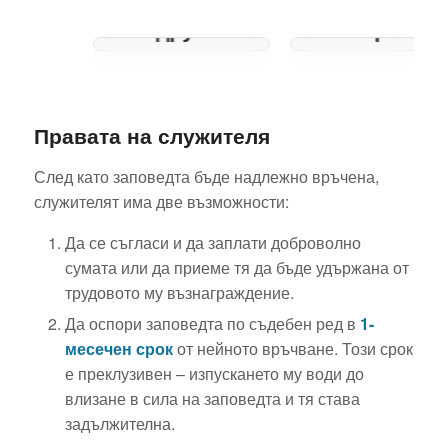
на търговско
валидно
дружество:
саморъчно
Правно
завещание
обяснение за
в
бизнеса
България
Правата на служителя
през 2025
След като заповедта бъде надлежно връчена,
служителят има две възможности:
Да се съгласи и да заплати доброволно
сумата или да приеме тя да бъде удържана от
трудовото му възнаграждение.
Да оспори заповедта по съдебен ред в
1-
месечен срок
от нейното връчване. Този срок
е преклузивен – изпускането му води до
влизане в сила на заповедта и тя става
задължителна.