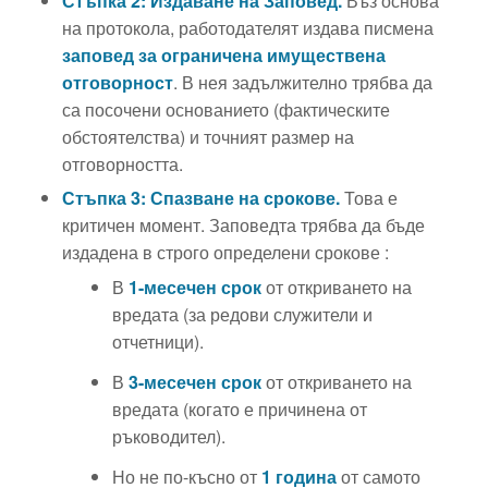
Стъпка 2: Издаване на Заповед.
Въз основа
на протокола, работодателят издава писмена
заповед за ограничена имуществена
отговорност
. В нея задължително трябва да
са посочени основанието (фактическите
обстоятелства) и точният размер на
отговорността.
Стъпка 3: Спазване на срокове.
Това е
критичен момент. Заповедта трябва да бъде
издадена в строго определени срокове :
В
1-месечен срок
от откриването на
вредата (за редови служители и
отчетници).
В
3-месечен срок
от откриването на
вредата (когато е причинена от
ръководител).
Но не по-късно от
1 година
от самото