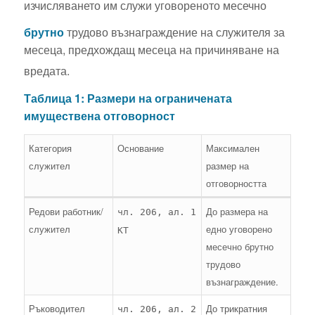
изчисляването им служи уговореното месечно
брутно
трудово възнаграждение на служителя за
месеца, предхождащ месеца на причиняване на
вредата.
Таблица 1: Размери на ограничената
имуществена отговорност
Категория
Основание
Максимален
служител
размер на
отговорността
Редови работник/
До размера на
чл. 206, ал. 1
служител
едно уговорено
КТ
месечно брутно
трудово
възнаграждение.
Ръководител
До трикратния
чл. 206, ал. 2