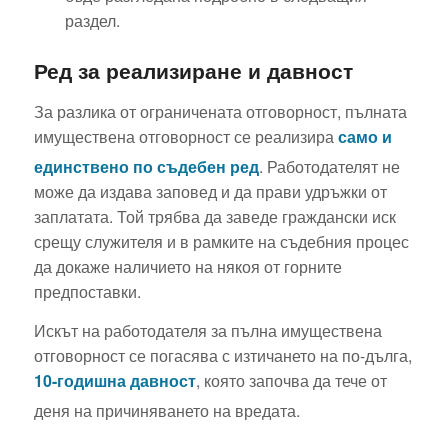
раздел.
Ред за реализиране и давност
За разлика от ограничената отговорност, пълната
имуществена отговорност се реализира
само и
единствено по съдебен ред
.
Работодателят не
може да издава заповед и да прави удръжки от
заплатата. Той трябва да заведе граждански иск
срещу служителя и в рамките на съдебния процес
да докаже наличието на някоя от горните
предпоставки.
Искът на работодателя за пълна имуществена
отговорност се погасява с изтичането на по-дълга,
10-годишна давност
, която започва да тече от
деня на причиняването на вредата.