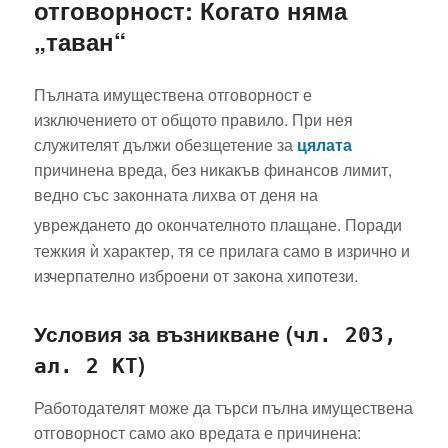
отговорност: Когато няма
„таван“
Пълната имуществена отговорност е
изключението от общото правило. При нея
служителят дължи обезщетение за
цялата
причинена вреда, без никакъв финансов лимит,
ведно със законната лихва от деня на
увреждането до окончателното плащане.
Поради
тежкия ѝ характер, тя се прилага само в изрично и
изчерпателно изброени от закона хипотези.
Условия за възникване (
чл. 203,
)
ал. 2 КТ
Работодателят може да търси пълна имуществена
отговорност само ако вредата е причинена: