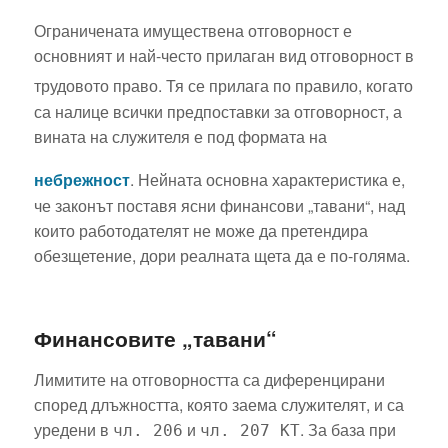
Ограничената имуществена отговорност е
основният и най-често прилаган вид отговорност в
трудовото право.
Тя се прилага по правило, когато
са налице всички предпоставки за отговорност, а
вината на служителя е под формата на
небрежност
.
Нейната основна характеристика е,
че законът поставя ясни финансови „тавани“, над
които работодателят не може да претендира
обезщетение, дори реалната щета да е по-голяма.
Финансовите „тавани“
Лимитите на отговорността са диференцирани
според длъжността, която заема служителят, и са
уредени в
и
. За база при
чл. 206
чл. 207 КТ