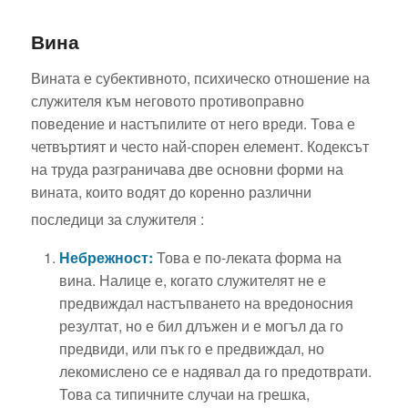
Вина
Вината е субективното, психическо отношение на
служителя към неговото противоправно
поведение и настъпилите от него вреди. Това е
четвъртият и често най-спорен елемент. Кодексът
на труда разграничава две основни форми на
вината, които водят до коренно различни
последици за служителя
:
Небрежност:
Това е по-леката форма на
вина. Налице е, когато служителят не е
предвиждал настъпването на вредоносния
резултат, но е бил длъжен и е могъл да го
предвиди, или пък го е предвиждал, но
лекомислено се е надявал да го предотврати.
Това са типичните случаи на грешка,