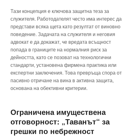
Тази концепция е ключова защитна теза за
служителя. Работодателят често има интерес да
представи всяка щета като резултат от виновно
поведение. Задачата на служителя и неговия
адвокат е да докажат, че вредата всъщност
попада в границите на нормалния риск за
дейността, като се позоват на технологични
стандарти, установена фирмена практика или
експертни заключения. Това превръща спора от
пасивно отричане на вина в активна защита,
основана на обективни критерии.
Ограничена имуществена
отговорност: „Таванът“ за
грешки по небрежност