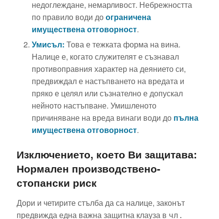
недоглеждане, немарливост. Небрежността
по правило води до
ограничена
имуществена отговорност
.
Умисъл:
Това е тежката форма на вина.
Налице е, когато служителят е съзнавал
противоправния характер на деянието си,
предвиждал е настъпването на вредата и
пряко е целял или съзнателно е допускал
нейното настъпване. Умишленото
причиняване на вреда винаги води до
пълна
имуществена отговорност
.
Изключението, което Ви защитава:
Нормален производствено-
стопански риск
Дори и четирите стълба да са налице, законът
предвижда една важна защитна клауза в
чл.