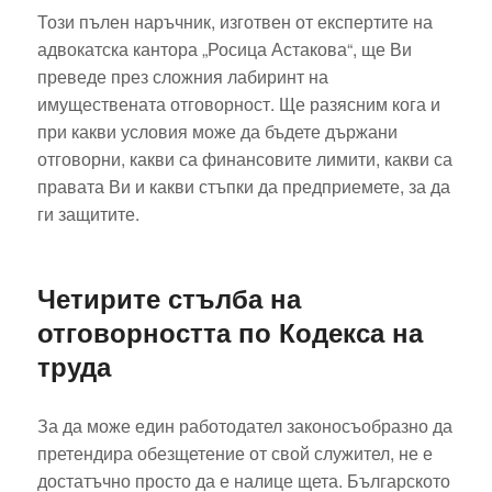
Този пълен наръчник, изготвен от експертите на
адвокатска кантора „Росица Астакова“, ще Ви
преведе през сложния лабиринт на
имуществената отговорност. Ще разясним кога и
при какви условия може да бъдете държани
отговорни, какви са финансовите лимити, какви са
правата Ви и какви стъпки да предприемете, за да
ги защитите.
Четирите стълба на
отговорността по Кодекса на
труда
За да може един работодател законосъобразно да
претендира обезщетение от свой служител, не е
достатъчно просто да е налице щета. Българското