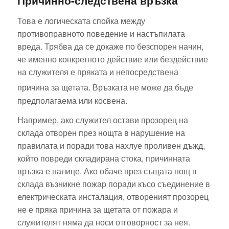
Това е логическата спойка между
противоправното поведение и настъпилата
вреда. Трябва да се докаже по безспорен начин,
че именно конкретното действие или бездействие
на служителя е пряката и непосредствена
причина за щетата.
Връзката не може да бъде
предполагаема или косвена.
Например, ако служител остави прозорец на
склада отворен през нощта в нарушение на
правилата и поради това нахлуе проливен дъжд,
който повреди складирана стока, причинната
връзка е налице. Ако обаче през същата нощ в
склада възникне пожар поради късо съединение в
електрическата инсталация, отвореният прозорец
не е пряка причина за щетата от пожара и
служителят няма да носи отговорност за нея.