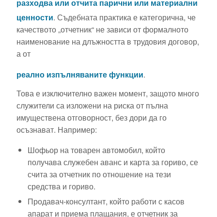
разходва или отчита парични или материални
ценности
.
Съдебната практика е категорична, че
качеството „отчетник“ не зависи от формалното
наименование на длъжността в трудовия договор,
а от
реално изпълняваните функции
.
Това е изключително важен момент, защото много
служители са изложени на риска от пълна
имуществена отговорност, без дори да го
осъзнават. Например:
Шофьор на товарен автомобил, който
получава служебен аванс и карта за гориво, се
счита за отчетник по отношение на тези
средства и гориво.
Продавач-консултант, който работи с касов
апарат и приема плащания, е отчетник за