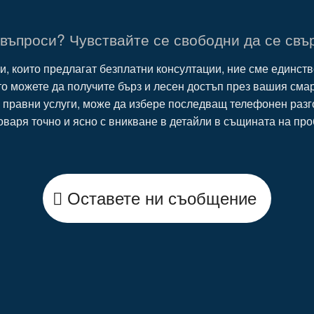
въпроси? Чувствайте се свободни да се свър
и, които предлагат безплатни консултации, ние сме единств
то можете да получите бърз и лесен достъп през вашия сма
 правни услуги, може да избере последващ телефонен разгов
оваря точно и ясно с вникване в детайли в същината на про
Оставете ни съобщение