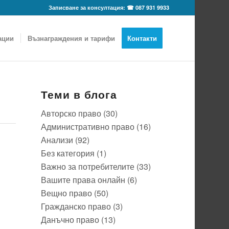
Записване за консултация: ☎ 087 931 9933
ации
Възнаграждения и тарифи
Контакти
Теми в блога
Авторско право
(30)
Административно право
(16)
Анализи
(92)
Без категория
(1)
Важно за потребителите
(33)
Вашите права онлайн
(6)
Вещно право
(50)
Гражданско право
(3)
Данъчно право
(13)