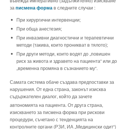
въвежда императивно (задължително) изискване
за
писмена форма
в следните случаи :
При хирургични интервенции;
При обща анестезия;
При инвазивни диагностични и терапевтични
методи (такива, които проникват в тялото);
При други методи, които водят до „повишен
риск за живота и здравето на пациента“ или до
„временна промяна в съзнанието му“.
Самата система обаче създава предпоставки за
нарушения. От една страна, законът изисква
съдържателен диалог, който да зачете
автономията на пациента.
От друга страна,
изискването за писмена форма при рискови
процедури, съчетано с тенденцията на
контролните органи (РЗИ, ИА „Медицински одит“)