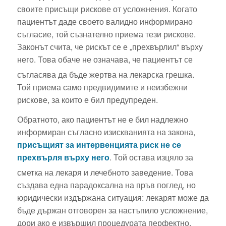
своите присъщи рискове от усложнения. Когато
пациентът даде своето валидно информирано
съгласие, той съзнателно приема тези рискове.
Законът счита, че рискът се е „прехвърлил“ върху
него. Това обаче не означава, че пациентът се
съгласява да бъде жертва на лекарска грешка.
Той приема само предвидимите и неизбежни
рискове, за които е бил предупреден.
Обратното, ако пациентът не е бил надлежно
информиран съгласно изискванията на закона,
присъщият за интервенцията риск не се
прехвърля върху него
. Той остава изцяло за
сметка на лекаря и лечебното заведение.
Това
създава една парадоксална на пръв поглед, но
юридически издържана ситуация: лекарят може да
бъде държан отговорен за настъпило усложнение,
дори ако е извършил процедурата перфектно,