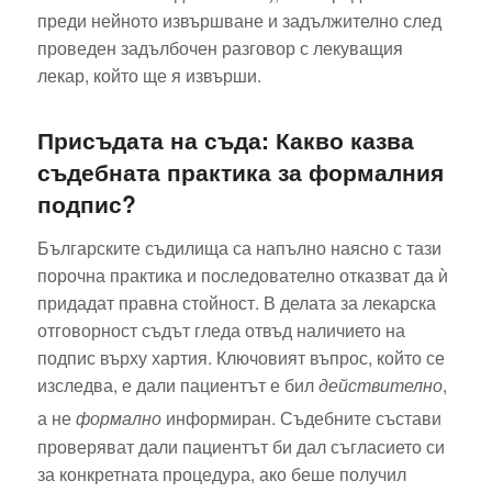
преди нейното извършване и задължително след
проведен задълбочен разговор с лекуващия
лекар, който ще я извърши.
Присъдата на съда: Какво казва
съдебната практика за формалния
подпис?
Българските съдилища са напълно наясно с тази
порочна практика и последователно отказват да ѝ
придадат правна стойност. В делата за лекарска
отговорност съдът гледа отвъд наличието на
подпис върху хартия. Ключовият въпрос, който се
изследва, е дали пациентът е бил
действително
,
а не
формално
информиран.
Съдебните състави
проверяват дали пациентът би дал съгласието си
за конкретната процедура, ако беше получил