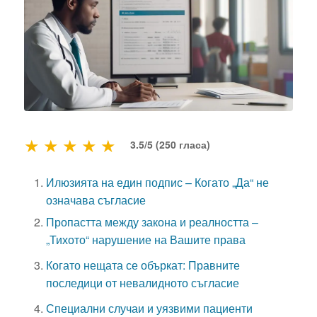
★
★
★
★
★
3.5/5 (250 гласа)
Илюзията на един подпис – Когато „Да“ не
означава съгласие
Пропастта между закона и реалността –
„Тихото“ нарушение на Вашите права
Когато нещата се объркат: Правните
последици от невалидното съгласие
Специални случаи и уязвими пациенти