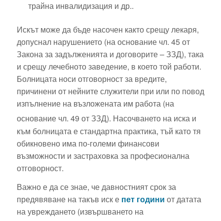
трайна инвалидизация и др..
Искът може да бъде насочен както срещу лекаря,
допуснал нарушението (на основание чл. 45 от
Закона за задълженията и договорите – ЗЗД), така
и срещу лечебното заведение, в което той работи.
Болницата носи отговорност за вредите,
причинени от нейните служители при или по повод
изпълнение на възложената им работа (на
основание чл. 49 от ЗЗД).
Насочването на иска и
към болницата е стандартна практика, тъй като тя
обикновено има по-големи финансови
възможности и застраховка за професионална
отговорност.
Важно е да се знае, че давностният срок за
предявяване на такъв иск е
пет години
от датата
на увреждането (извършването на