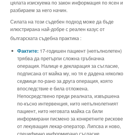
цялата изискуема по закон информация по ясен и
разбираем за него начин.
Силата на този съдебен подход може да бъде
илюстрирана най-добре с реален казус от
българската съдебна практика
:
Фактите:
17-годишен пациент (непълнолетен)
трябва да претърпи сложна гръбначна
операция. Налице е декларация за съгласие,
подписана от майка му, но тя е дадена няколко
седмици по-рано за друга операция, която
впоследствие е била отложена.
Непосредствено преди реалната, извършена
по-късно интервенция, нито непълнолетният
пациент, нито неговата майка са били
информирани писмено за конкретните рискове
от лекуващия лекар-оператор. Липсва и ново,
специфично информирано съгласие,