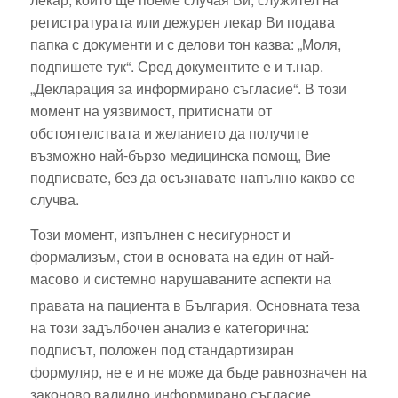
регистратурата или дежурен лекар Ви подава
папка с документи и с делови тон казва: „Моля,
подпишете тук“. Сред документите е и т.нар.
„Декларация за информирано съгласие“. В този
момент на уязвимост, притиснати от
обстоятелствата и желанието да получите
възможно най-бързо медицинска помощ, Вие
подписвате, без да осъзнавате напълно какво се
случва.
Този момент, изпълнен с несигурност и
формализъм, стои в основата на един от най-
масово и системно нарушаваните аспекти на
правата на пациента в България.
Основната теза
на този задълбочен анализ е категорична:
подписът, положен под стандартизиран
формуляр, не е и не може да бъде равнозначен на
законово валидно информирано съгласие.