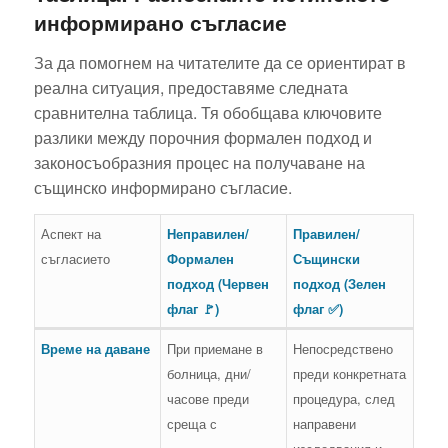
информирано съгласие
За да помогнем на читателите да се ориентират в
реална ситуация, предоставяме следната
сравнителна таблица. Тя обобщава ключовите
разлики между порочния формален подход и
законосъобразния процес на получаване на
същинско информирано съгласие.
Аспект на
Неправилен/
Правилен/
съгласието
Формален
Същински
подход (Червен
подход (Зелен
флаг 🚩)
флаг ✅)
Време на даване
При приемане в
Непосредствено
болница, дни/
преди конкретната
часове преди
процедура, след
среща с
направени