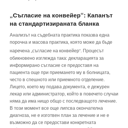
„Съгласие на конвейер“: Капанът
на стандартизираната бланка
Анализът на съдебната практика показва една
порочна и масова практика, която може да бъде
наречена „съгласие на конвейер“.
Процесът
обикновено изглежда така: декларацията за
информирано съгласие се предоставя на
пациента още при приемането му в болницата,
често в спешното или приемното отделение.
Лицето, което му подава документа, е дежурен
лекар или администратор, който в повечето случаи
няма да има нищо общо с последващото лечение.
В този момент все още липсва окончателна
диагноза, не е изготвен план за лечение и не е
възможно да се предостави конкретната