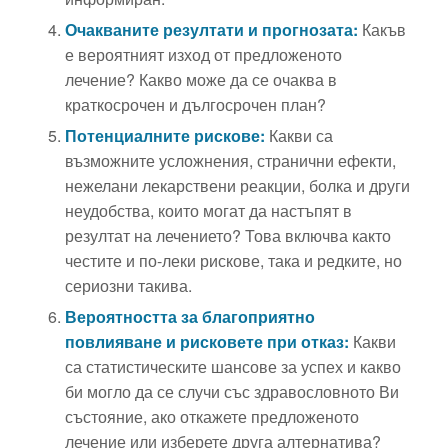
Очакваните резултати и прогнозата:
Какъв
е вероятният изход от предложеното
лечение? Какво може да се очаква в
краткосрочен и дългосрочен план?
Потенциалните рискове:
Какви са
възможните усложнения, странични ефекти,
нежелани лекарствени реакции, болка и други
неудобства, които могат да настъпят в
резултат на лечението? Това включва както
честите и по-леки рискове, така и редките, но
сериозни такива.
Вероятността за благоприятно
повлияване и рисковете при отказ:
Какви
са статистическите шансове за успех и какво
би могло да се случи със здравословното Ви
състояние, ако откажете предложеното
лечение или изберете друга алтернатива?