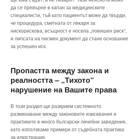
да се превърне в капан за медицинските
специалисти, тъй като пациентът може да твърди,
че процедура, сметната от лекаря за
нискорискова, всъщност е носела „повишен риск“,
и липсата на писмен документ да стане основание
за успешен иск.
Пропастта между закона и
реалността – „Тихото“
нарушение на Вашите права
В този раздел ще разкрием системното
разминаване между законовите изисквания и
практиките в много български лечебни заведения,
като използваме примери от съдебната практика
за илюстрация.