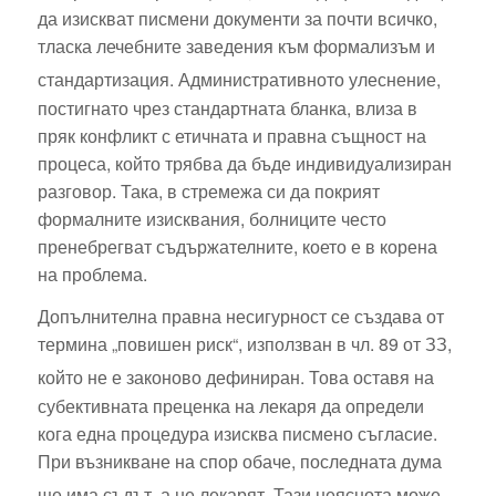
да изискват писмени документи за почти всичко,
тласка лечебните заведения към формализъм и
стандартизация.
Административното улеснение,
постигнато чрез стандартната бланка, влиза в
пряк конфликт с етичната и правна същност на
процеса, който трябва да бъде индивидуализиран
разговор. Така, в стремежа си да покрият
формалните изисквания, болниците често
пренебрегват съдържателните, което е в корена
на проблема.
Допълнителна правна несигурност се създава от
термина „повишен риск“, използван в чл. 89 от ЗЗ,
който не е законово дефиниран.
Това оставя на
субективната преценка на лекаря да определи
кога една процедура изисква писмено съгласие.
При възникване на спор обаче, последната дума
ще има съдът, а не лекарят.
Тази неяснота може