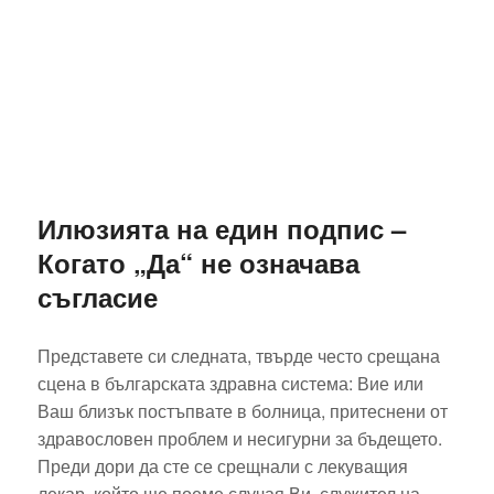
Илюзията на един подпис –
Когато „Да“ не означава
съгласие
Представете си следната, твърде често срещана
сцена в българската здравна система: Вие или
Ваш близък постъпвате в болница, притеснени от
здравословен проблем и несигурни за бъдещето.
Преди дори да сте се срещнали с лекуващия
лекар, който ще поеме случая Ви, служител на