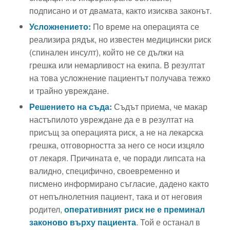
подписано и от двамата, както изисква законът.
Усложнението:
По време на операцията се
реализира рядък, но известен медицински риск
(спинален инсулт), който не се дължи на
грешка или немарливост на екипа. В резултат
на това усложнение пациентът получава тежко
и трайно увреждане.
Решението на съда:
Съдът приема, че макар
настъпилото увреждане да е в резултат на
присъщ за операцията риск, а не на лекарска
грешка, отговорността за него се носи изцяло
от лекаря. Причината е, че поради липсата на
валидно, специфично, своевременно и
писмено информирано съгласие, дадено както
от непълнолетния пациент, така и от неговия
родител,
оперативният риск не е преминал
законово върху пациента
. Той е останал в