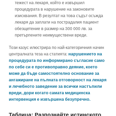
тежест на лекаря, който е извършил
процедурата в нарушение на законовите
изисквания. В резултат на това съдът осъжда
лекаря да заплати на пострадалия пациент
обезщетение в размер на 300 000 лв. за
претърпените неимуществени вреди.
Този казус илюстрира по най-категоричния начин
централната теза на статията:
нарушението на
процедурата по информирано съгласие само
по себе си е противоправно деяние, което
може да бъде самостоятелно основание за
ангажиране на пълната отговорност на лекаря
и лечебното заведение за всички настъпили
вреди, дори когато самата медицинска
интервенция е извършена безупречно.
Таблица: Разпознайте истинското