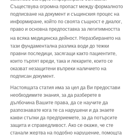
Съществува огромна пропаст между формалното
подписване на документ и същинския процес на
информиране, който по своята същност е диалог,
право и основна предпоставка за легитимността
на всяка медицинска дейност.
Неразбирането на
тази фундаментална разлика води до тежки
правни последици, засягащи както пациентите,
които търпят вреди, така и лекарите, които се
оказват незащитени въпреки наличието на
подписан документ.
Настоящата статия има за цел да Ви предостави
необходимите знания, за да разберете в
дълбочина Вашите права, да се научите да
разпознавате кога те са нарушени и да знаете
какви стъпки да предприемете, за да потърсите
защита и справедливост. Ако се окаже, че сте
станали жертва на подобно нарушение, помощта