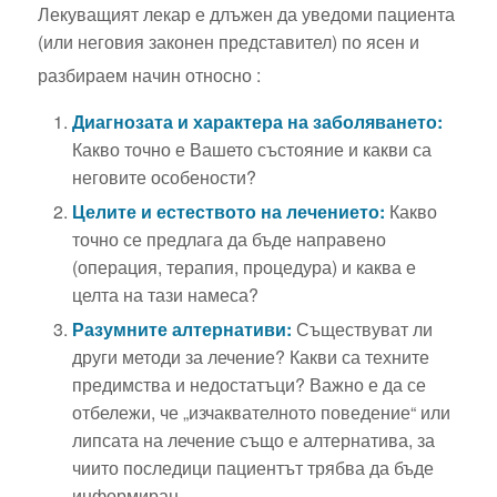
Лекуващият лекар е длъжен да уведоми пациента
(или неговия законен представител) по ясен и
разбираем начин относно
:
Диагнозата и характера на заболяването:
Какво точно е Вашето състояние и какви са
неговите особености?
Целите и естеството на лечението:
Какво
точно се предлага да бъде направено
(операция, терапия, процедура) и каква е
целта на тази намеса?
Разумните алтернативи:
Съществуват ли
други методи за лечение? Какви са техните
предимства и недостатъци? Важно е да се
отбележи, че „изчаквателното поведение“ или
липсата на лечение също е алтернатива, за
чиито последици пациентът трябва да бъде
информиран.