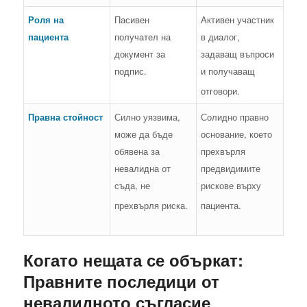
Роля на
Пасивен
Активен участник
пациента
получател на
в диалог,
документ за
задаващ въпроси
подпис.
и получаващ
отговори.
Правна стойност
Силно уязвима,
Солидно правно
може да бъде
основание, което
обявена за
прехвърля
невалидна от
предвидимите
съда, не
рискове върху
прехвърля риска.
пациента.
Когато нещата се объркат:
Правните последици от
невалидното съгласие