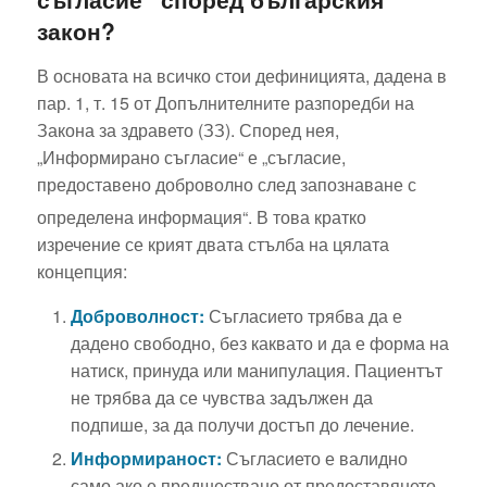
закон?
В основата на всичко стои дефиницията, дадена в
пар. 1, т. 15 от Допълнителните разпоредби на
Закона за здравето (ЗЗ). Според нея,
„Информирано съгласие“ е „съгласие,
предоставено доброволно след запознаване с
определена информация“.
В това кратко
изречение се крият двата стълба на цялата
концепция:
Доброволност:
Съгласието трябва да е
дадено свободно, без каквато и да е форма на
натиск, принуда или манипулация. Пациентът
не трябва да се чувства задължен да
подпише, за да получи достъп до лечение.
Информираност:
Съгласието е валидно
само ако е предшествано от предоставянето