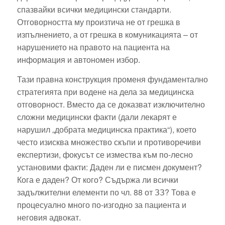
спазвайки всички медицински стандарти.
Отговорността му произтича не от грешка в
изпълнението, а от грешка в комуникацията – от
нарушението на правото на пациента на
информация и автономен избор.
Тази правна конструкция променя фундаментално
стратегията при водене на дела за медицинска
отговорност. Вместо да се доказват изключително
сложни медицински факти (дали лекарят е
нарушил „добрата медицинска практика“), което
често изисква множество скъпи и противоречиви
експертизи, фокусът се измества към по-лесно
установими факти: Даден ли е писмен документ?
Кога е даден? От кого? Съдържа ли всички
задължителни елементи по чл. 88 от ЗЗ? Това е
процесуално много по-изгодно за пациента и
неговия адвокат.