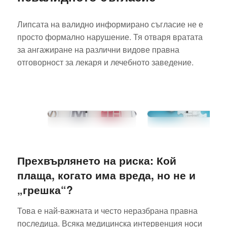
Липсата на валидно информирано съгласие не е
просто формално нарушение. Тя отваря вратата
за ангажиране на различни видове правна
Консорциу
отговорност за лекаря и лечебното заведение.
Видове
за
търговски
обществен
марки и
поръчка:
кой от тях
Предимства
да
рискове и
изберете?
правни
Прехвърлянето на риска: Кой
особеност
плаща, когато има вреда, но не и
„грешка“?
Това е най-важната и често неразбрана правна
последица. Всяка медицинска интервенция носи