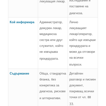
изследвания и
лекуващия лекар.
поставяне на
диагноза.
Кой информира
Администратор,
Лично
дежурен лекар,
лекуващият
медицинска
лекар/оператор,
сестра или друг
който ще извърши
служител, който
процедурата и
не извършва
може да отговори
на всички
процедурата.
въпроси.
Съдържание
Обща, стандартна
Детайлен
бланка, без
разговор и писмен
конкретика за
документ,
диагноза, рискове
покриващ всички
точки от чл. 88
и алтернативи.
ЗЗ.