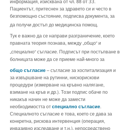
информация, изисквана от чл. 88 от ЗЗ.
Пациентът, притеснен за здравето си и често в
безпомощно състояние, подписва документа, за
да получи достъп до медицинска помощ.
Тук е важно да се направи разграничение, което
правната теория познава, между „общо“ и
„специално“ съгласие.
Подписът при постъпване в
болницата може да се приеме най-много за
общо съгласие
– съгласие за хоспитализация и
за извършване на рутинни, нискорискови
процедури (измерване на кръвно налягане,
взимане на кръв и др.). Този подпис обаче по
никакъв начин не може да замести
необходимостта от
специално съгласие
.
Специалното съгласие е това, което се дава за
конкретна, рискова интервенция (операция,
инвазивно изследване и т.н.), непосредствено