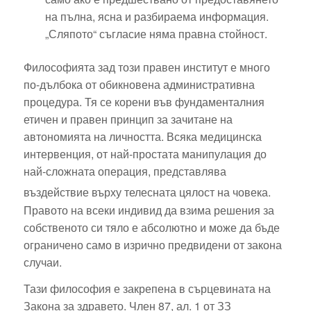
на пълна, ясна и разбираема информация.
„Сляпото“ съгласие няма правна стойност.
Философията зад този правен институт е много
по-дълбока от обикновена административна
процедура. Тя се корени във фундаменталния
етичен и правен принцип за зачитане на
автономията на личността. Всяка медицинска
интервенция, от най-простата манипулация до
най-сложната операция, представлява
въздействие върху телесната цялост на човека.
Правото на всеки индивид да взима решения за
собственото си тяло е абсолютно и може да бъде
ограничено само в изрично предвидени от закона
случаи.
Тази философия е закрепена в сърцевината на
Закона за здравето. Член 87, ал. 1 от ЗЗ