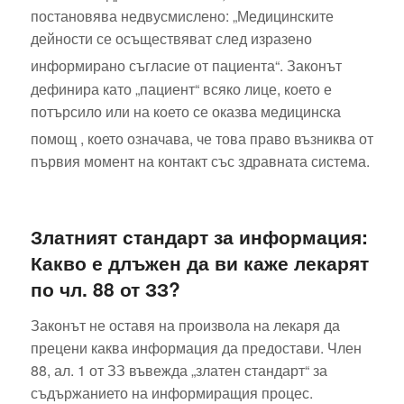
постановява недвусмислено: „Медицинските
дейности се осъществяват след изразено
информирано съгласие от пациента“.
Законът
дефинира като „пациент“ всяко лице, което е
потърсило или на което се оказва медицинска
помощ
, което означава, че това право възниква от
първия момент на контакт със здравната система.
Златният стандарт за информация:
Какво е длъжен да ви каже лекарят
по чл. 88 от ЗЗ?
Законът не оставя на произвола на лекаря да
прецени каква информация да предостави. Член
88, ал. 1 от ЗЗ въвежда „златен стандарт“ за
съдържанието на информиращия процес.