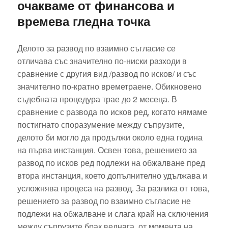
очакваме от финансова и
времева гледна точка
Делото за развод по взаимно съгласие се
отличава със значително по-ниски разходи в
сравнение с другия вид /развод по исков/ и със
значително по-кратно времетраене. Обикновено
съдебната процедура трае до 2 месеца. В
сравнение с развода по исков ред, когато нямаме
постигнато споразумение между съпрузите,
делото би могло да продължи около една година
на първа инстанция. Освен това, решението за
развод по исков ред подлежи на обжалване пред
втора инстанция, което допълнително удължава и
усложнява процеса на развод. За разлика от това,
решението за развод по взаимно съгласие не
подлежи на обжалване и слага край на сключения
между съпрузите брак веднага, от момента на