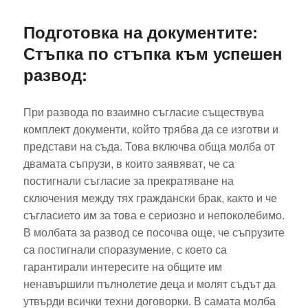
Подготовка на документите:
Стъпка по стъпка към успешeн
развод
:
При развода по взаимно съгласие съществува
комплект документи, който трябва да се изготви и
представи на съда. Това включва обща молба от
двамата съпрузи, в които заявяват, че са
постигнали съгласие за прекратяване на
сключения между тях граждански брак, както и че
съгласието им за това е сериозно и непоколебимо.
В молбата за развод се посочва още, че съпрузите
са постигнали споразумение, с което са
гарантирали интересите на общите им
ненавършили пълнолетие деца и молят съдът да
утвърди всички техни договорки. В самата молба