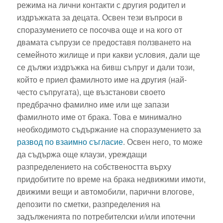
режима на лични контакти с другия родител и
издръжката за децата. Освен тези въпроси в
споразумението се посочва още и на кого от
двамата съпрузи се предоставя ползването на
семейното жилище и при какви условия, дали ще
се дължи издръжка на бивш съпруг и дали този,
който е приел фамилното име на другия (най-
често съпругата), ще възстанови своето
предбрачно фамилно име или ще запази
фамилното име от брака. Това е минимално
необходимото съдържание на споразумението за
развод по взаимно съгласие
. Освен него, то може
да съдържа още клаузи, уреждащи
разпределението на собствеността върху
придобитите по време на брака недвижими имоти,
движими вещи и автомобили, парични влогове,
депозити по сметки, разпределения на
задълженията по потребителски и/или ипотечни
Пробив