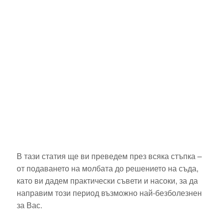
В тази статия ще ви преведем през всяка стъпка –
от подаването на молбата до решението на съда,
като ви дадем практически съвети и насоки, за да
направим този период възможно най-безболезнен
за Вас.