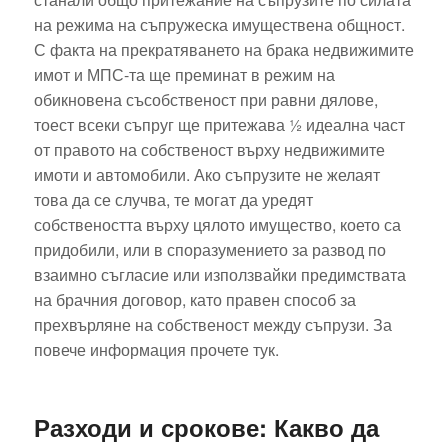
на режима на съпружеска имуществена общност.
С факта на прекратяването на брака недвижимите
имот и МПС-та ще преминат в режим на
обикновена съсобственост при равни дялове,
тоест всеки съпруг ще притежава ½ идеална част
от правото на собственост върху недвижимите
имоти и автомобили. Ако съпрузите не желаят
това да се случва, те могат да уредят
собствеността върху цялото имущество, което са
придобили, или в споразумението за развод по
взаимно съгласие или използвайки предимствата
на брачния договор, като правен способ за
прехвърляне на собственост между съпрузи. За
повече информация прочете тук.
Разходи и срокове: Какво да