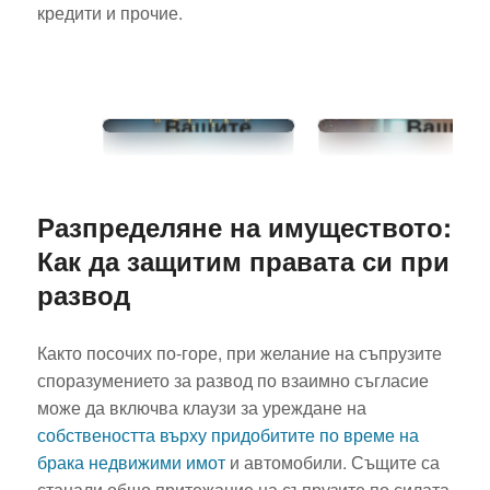
кредити и прочие.
Задържане
сигурност
за 24 часа
Праве
по ЗМВР:
наръчник
Вашите
Вашит
права и
задълже
последващи
съгласно 
стъпки
и българс
Разпределяне на имуществото:
законодате
Как да защитим правата си при
развод
Както посочих по-горе, при желание на съпрузите
споразумението за развод по взаимно съгласие
може да включва клаузи за уреждане на
собствеността върху придобитите по време на
брака недвижими имот
и автомобили. Същите са
станали общо притежание на съпрузите по силата