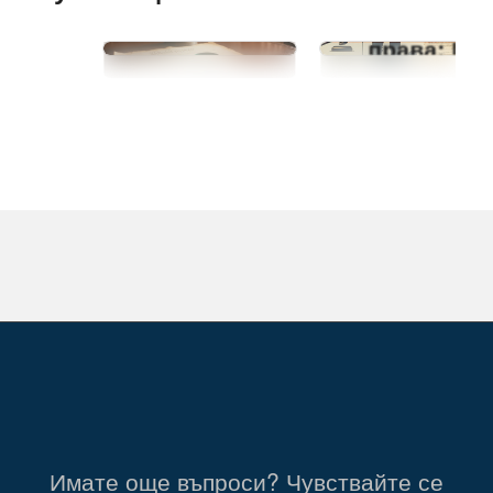
ръководство
родителск
за
права: Най
наследници
тежката
– Кога и как
мярка в
последната
защита н
воля може
детето
да бъде
отменена?
Имате още въпроси? Чувствайте се