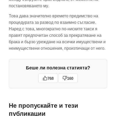
постановяването му.
Това дава значително времето предимство на
процедурата за развод по взаимно съгласие.
Наред с това, многократно по-ниските такси я
правят предпочитан способ за прекратяване на
брака и бързо уреждане на всички имуществени и
неимуществени отношения, произтичащи от него.
Беше ли полезна статията?
768
160
Оспорване
на
Ограничава
завещание:
Не пропускайте и тези
и лишаван
Пълно
от
публикации