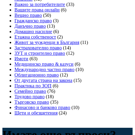
Важно за потребителите
(33)
Вашите права онлайн
(6)
Вещно право
(50)
Гражданско право
(3)
Данъчно право
(13)
Домашно насилие
(6)
Етажна собственост
(2)
Живот за чужденци в България
(11)
Застрахователно право
(14)
ЗУТ и строително право
(12)
Имоти
(63)
Медицинско право & казуси
(6)
Международно частно право
(10)
Облигационно право
(12)
От другата страна на закона
(15)
Практика по ЗОП
(6)
Семейно право
(76)
Трудово право
(18)
Търговско право
(35)
Финасово и банково право
(10)
Щети и обезщетения
(24)
Имате още въпроси?