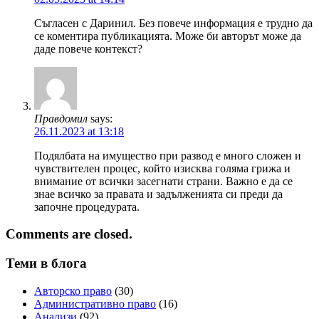
Съгласен с Даринил. Без повече информация е трудно да
се коментира публикацията. Може би авторът може да
даде повече контекст?
Правдомил
says:
26.11.2023 at 13:18
Подялбата на имущество при развод е много сложен и
чувствителен процес, който изисква голяма грижа и
внимание от всички засегнати страни. Важно е да се
знае всичко за правата и задълженията си преди да
започне процедурата.
Comments are closed.
Теми в блога
Авторско право
(30)
Административно право
(16)
Анализи
(92)