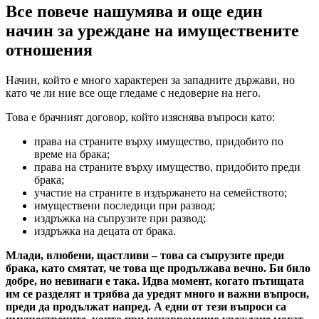
Все повече нашумява и още един
начин за уреждане на имуществените
отношения
Начин, който е много характерен за западните държави, но
като че ли ние все още гледаме с недоверие на него.
Това е брачният договор, който изяснява въпроси като:
права на страните върху имущество, придобито по
време на брака;
права на страните върху имущество, придобито преди
брака;
участие на страните в издържането на семейството;
имуществени последици при развод;
издръжка на съпрузите при развод;
издръжка на децата от брака.
Млади, влюбени, щастливи – това са съпрузите преди
брака, като смятат, че това ще продължава вечно. Би било
добре, но невинаги е така. Идва момент, когато пътищата
им се разделят и трябва да уредят много и важни въпроси,
преди да продължат напред. А едни от тези въпроси са