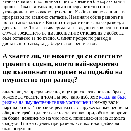
вече бившата си половинка още по време на бракоразводния
процес. Това е възможно, когато предварително сте се
уговорили за кого какво ще остане. И обикновено се прилага
при развод по взаимно съгласие. Невинаги обаче разводът е
по взаимно съгласие. Едната от страните иска да се развод, а
другата – не. Тогава става дума за развод по исков ред и в този
случай уреждането на имуществените отношения е добре да
бъде оставено за по-късно. Самият процес по развод е
достатъчно тежък, за да бъде натоварен и с това.
А знаете ли, че можете да си спестите
грозните сцени, които най-вероятно
ще възникнат по време на подялба на
имущество при развод?
Знаете ли, че предварително, още при сключването на брака,
можете да уредите и този въпрос, като изберете
какъв да бъде
режима на имуществените взаимоотношения
между вас и
партньора ви. Избирайки режима на съпружеска имуществена
общност, трябва да сте наясно, че всичко, придобито по време
на брака, независимо на чие име е, принадлежи и на двамата
съпрузи. В този случай, при развод, всичко това трябва да
бъде поделено.