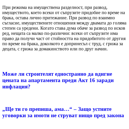
При режима на имуществена разделност, при развод,
имуществото, което всеки от съпрузите придобие по време на
брака, остава лично притежание. При развод по взаимно
съгласие, имуществените отношения между двамата до голяма
степен са уредени. Когато става дума обаче за развод по исков
ред, нещата са малко по-различни: всеки от съпрузите има
право да получи част от стойността на придобитото от другия
по време на брака, доколкото е допринесъл с труд, с грижа за
децата, с грижа за домакинството или по друг начин.
Може ли строителят едностранно да вдигне
цената на апартамента преди Акт 16 заради
инфлация?
„Ще ти го препиша, ама…“ – Защо устните
уговорки за имоти не струват нищо пред закона