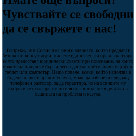
Чувствайте се свободни
да се свържете с нас!
Въпреки, че в София има много адвокати, които предлагат
безплатни консултации, ние сме единствената правна кантора,
която предоставя юридически съвети при поискване, на които
можете да получите бърз и лесен достъп през вашия смартфон,
таблет или компютър. Нещо повече, всеки, който използва в
бъдеще нашите правни услуги, може да избере последващ
телефонен разговор, за да гарантира, че на всичките му
въпроси се отговаря точно и ясно с вникване в детайли в
същината на проблема и казуса.