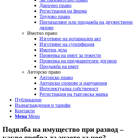
Данъчно право
Регистрация на фирма
Трудово право
Прехвърляне или продажба на дружествени
дялове
Имотно право
Изготвяне на нотариален акт
Изготвяне на суперфиция
Имотни дела
Проверка на имот за тежести
Проверка на предварителен договор
Продажба на имот
Авторско право
Авторско право
Авторски спорове и нарушения
Интелектуална собственост
Регистрация на търговска марка
Публикации
Възнаграждения и тарифи
Контакти
Menu
Menu
Подялба на имущество при развод –
какво трябва да знаете за нея?