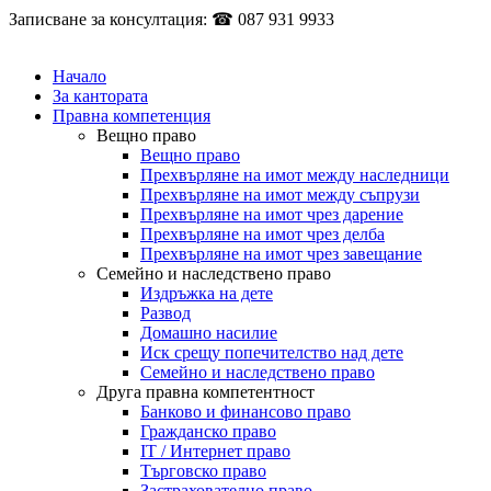
Записване за консултация: ☎ 087 931 9933
Начало
За кантората
Правна компетенция
Вещно право
Вещно право
Прехвърляне на имот между наследници
Прехвърляне на имот между съпрузи
Прехвърляне на имот чрез дарение
Прехвърляне на имот чрез делба
Прехвърляне на имот чрез завещание
Семейно и наследствено право
Издръжка на дете
Развод
Домашно насилие
Иск срещу попечителство над дете
Семейно и наследствено право
Друга правна компетентност
Банково и финансово право
Гражданско право
IT / Интернет право
Търговско право
Застрахователно право