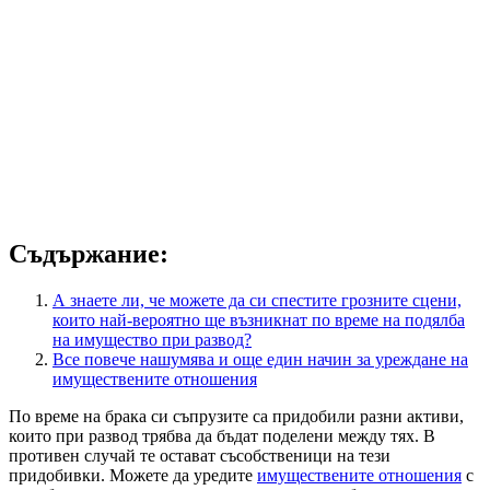
Съдържание:
А знаете ли, че можете да си спестите грозните сцени,
които най-вероятно ще възникнат по време на подялба
на имущество при развод?
Все повече нашумява и още един начин за уреждане на
имуществените отношения
По време на брака си съпрузите са придобили разни активи,
които при развод трябва да бъдат поделени между тях. В
противен случай те остават съсобственици на тези
придобивки. Можете да уредите
имуществените отношения
с