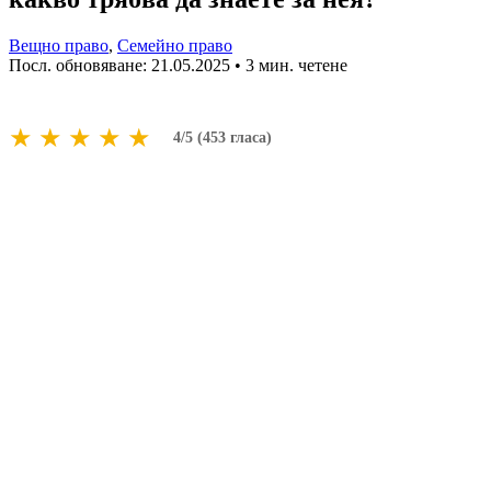
Вещно право
,
Семейно право
Посл. обновяване:
21.05.2025
• 3 мин. четене
★
★
★
★
★
4/5 (453 гласа)