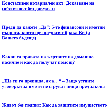
Констативен нотариален акт: Доказване на
собственост без документ
Преди да кажете „Да“: 5-те финансови и имотни
въпроса, които ще предпазят брака Ви (и
Вашето бъдеще)
Какви са правата на жертвите на домашно
насилие и как да получат помощ?
„Ще ти го препиша, ама…“ – Защо устните
уговорки за имоти не струват нищо пред закона
Живот без подпис: Как да защитите имуществото