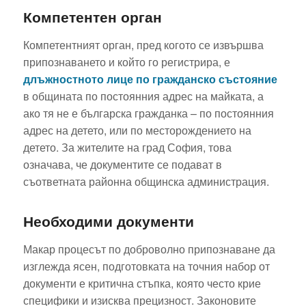
Компетентен орган
Компетентният орган, пред когото се извършва
припознаването и който го регистрира, е
длъжностното лице по гражданско състояние
в общината по постоянния адрес на майката, а
ако тя не е българска гражданка – по постоянния
адрес на детето, или по месторождението на
детето. За жителите на град София, това
означава, че документите се подават в
съответната районна общинска администрация.
Необходими документи
Макар процесът по доброволно припознаване да
изглежда ясен, подготовката на точния набор от
документи е критична стъпка, която често крие
специфики и изисква прецизност. Законовите