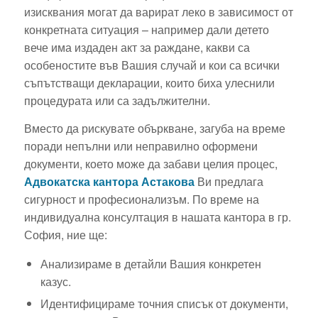
изисквания могат да варират леко в зависимост от
конкретната ситуация – например дали детето
вече има издаден акт за раждане, какви са
особеностите във Вашия случай и кои са всички
съпътстващи декларации, които биха улеснили
процедурата или са задължителни.
Вместо да рискувате объркване, загуба на време
поради непълни или неправилно оформени
документи, което може да забави целия процес,
Адвокатска кантора Астакова
Ви предлага
сигурност и професионализъм. По време на
индивидуална консултация в нашата кантора в гр.
София, ние ще:
Анализираме в детайли Вашия конкретен
казус.
Идентифицираме точния списък от документи,