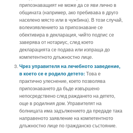
припознаващият не може да се яви лично в
общината (например, ако пребивава в друго
населено място или в чужбина). В този случай,
волеизявлението за припознаване се
обективира в декларация, чийто подпис се
заверява от нотариус, след което
декларацията се подава или изпраща до
компетентното длъжностно лице.
Чрез управителя на лечебното заведение,
в което се е родило детето:
Това е
практично улеснение, което позволява
припознаването да бъде извършено
непосредствено след раждането на детето,
още в родилния дом. Управителят на
болницата има задължението да предаде така
направеното заявление на компетентното
длъжностно лице по гражданско състояние.