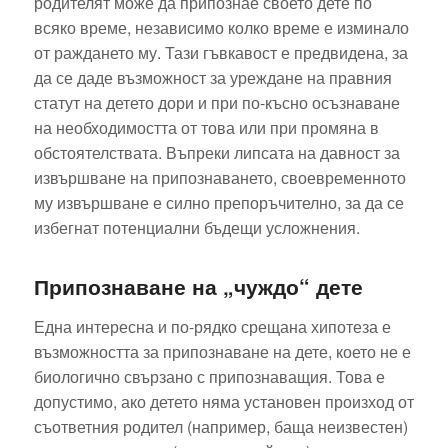
родителят може да припознае своето дете по
всяко време, независимо колко време е изминало
от раждането му. Тази гъвкавост е предвидена, за
да се даде възможност за уреждане на правния
статут на детето дори и при по-късно осъзнаване
на необходимостта от това или при промяна в
обстоятелствата. Въпреки липсата на давност за
извършване на припознаването, своевременното
му извършване е силно препоръчително, за да се
избегнат потенциални бъдещи усложнения.
Припознаване на „чуждо“ дете
Една интересна и по-рядко срещана хипотеза е
възможността за припознаване на дете, което не е
биологично свързано с припознаващия. Това е
допустимо, ако детето няма установен произход от
съответния родител (например, баща неизвестен)