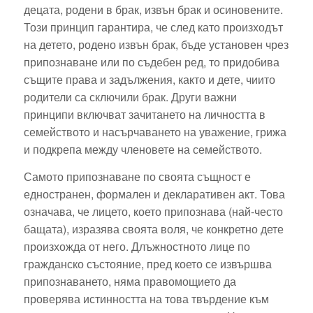
децата, родени в брак, извън брак и осиновените.
Този принцип гарантира, че след като произходът
на детето, родено извън брак, бъде установен чрез
припознаване или по съдебен ред, то придобива
същите права и задължения, както и дете, чиито
родители са сключили брак. Други важни
принципи включват зачитането на личността в
семейството и насърчаването на уважение, грижа
и подкрепа между членовете на семейството.
Самото припознаване по своята същност е
едностранен, формален и декларативен акт. Това
означава, че лицето, което припознава (най-често
бащата), изразява своята воля, че конкретно дете
произхожда от него. Длъжностното лице по
гражданско състояние, пред което се извършва
припознаването, няма правомощието да
проверява истинността на това твърдение към