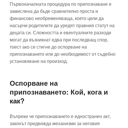
Първоначалната процедура по припознаване е
замислена да бъде сравнително проста и
финансово необременяваща, което цели да
насърчи родителите да уредят правния статут на
децата си. Сложността и евентуалните разходи
могат да възникнат едва при последващ спор,
тоест ако се стигне до оспорване на
припознаването или до необходимост от съдебно
установяване на произход.
Оспорване на
припознаването: Кой, кога и
как?
Въпреки че припознаването е едностранен акт,
законът предвижда механизми за неговия