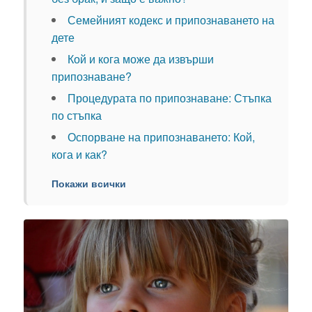
Семейният кодекс и припознаването на
дете
Кой и кога може да извърши
припознаване?
Процедурата по припознаване: Стъпка
по стъпка
Оспорване на припознаването: Кой,
кога и как?
Покажи всички