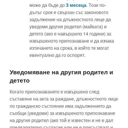
може да бъде до
3 месеца
. Този по-
дълъг срок е свързан със законовото
задължение на длъжностното лице да
уведоми другия родител (майката) и
детето (ако е навършило 14 години) за
извършеното припознаване и да изчака
изтичането на срока, в който те могат
евентуално да го оспорят.
Уведомяване на другия родител и
детето
Когато припознаването е извършено след
съставяне на акта за раждане, длъжностното лице
по гражданско състояние има задължението да
съобщи (уведоми) за извършеното припознаване
на другия родител (ако той е известен и не е дал
предварително съгласие или не е присъствал) и