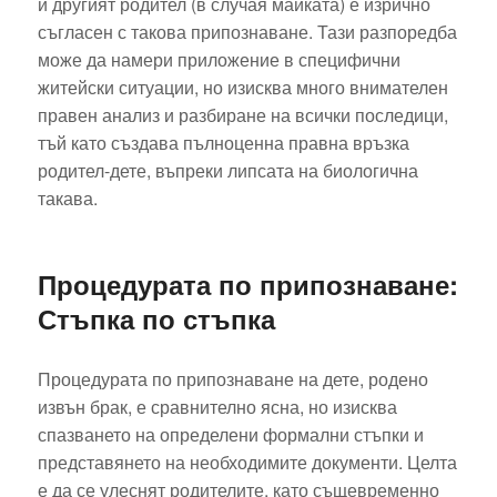
и другият родител (в случая майката) е изрично
съгласен с такова припознаване. Тази разпоредба
може да намери приложение в специфични
житейски ситуации, но изисква много внимателен
правен анализ и разбиране на всички последици,
тъй като създава пълноценна правна връзка
родител-дете, въпреки липсата на биологична
такава.
Процедурата по припознаване:
Стъпка по стъпка
Процедурата по припознаване на дете, родено
извън брак, е сравнително ясна, но изисква
спазването на определени формални стъпки и
представянето на необходимите документи. Целта
е да се улеснят родителите, като същевременно