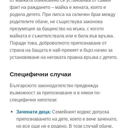
факт на раждането – майка е жената, която е
родила детето. При липса на сключен брак между
родителите обаче, не съществува законова
презумпция за бащинство на мъжа, с когото
майката е съжителствала или е била във връзка.
Поради това, доброволното припознаване от
страна на бащата е най-прекият и бърз начин за
установяване на неговата правна връзка с детето.
Специфични случаи
Българското законодателство предвижда
възможност за припознаване и в някои по-
специфични хипотези:
Заченати деца:
Семейният кодекс допуска
припознаването на дете, което е вече заченато,
но все още не е родено. В този случай обаче,