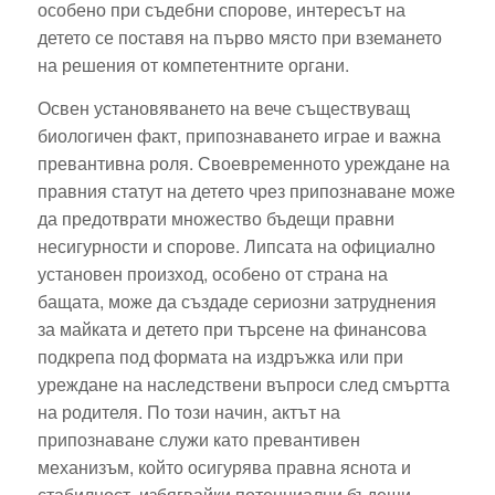
особено при съдебни спорове, интересът на
детето се поставя на първо място при вземането
на решения от компетентните органи.
Освен установяването на вече съществуващ
биологичен факт, припознаването играе и важна
превантивна роля. Своевременното уреждане на
правния статут на детето чрез припознаване може
да предотврати множество бъдещи правни
несигурности и спорове. Липсата на официално
установен произход, особено от страна на
бащата, може да създаде сериозни затруднения
за майката и детето при търсене на финансова
подкрепа под формата на издръжка или при
уреждане на наследствени въпроси след смъртта
на родителя. По този начин, актът на
припознаване служи като превантивен
механизъм, който осигурява правна яснота и
стабилност, избягвайки потенциални бъдещи