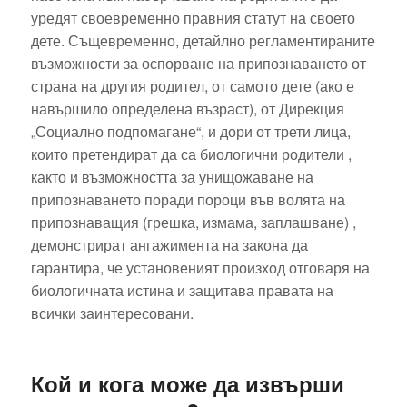
уредят своевременно правния статут на своето
дете. Същевременно, детайлно регламентираните
възможности за оспорване на припознаването от
страна на другия родител, от самото дете (ако е
навършило определена възраст), от Дирекция
„Социално подпомагане“, и дори от трети лица,
които претендират да са биологични родители ,
както и възможността за унищожаване на
припознаването поради пороци във волята на
припознаващия (грешка, измама, заплашване) ,
демонстрират ангажимента на закона да
гарантира, че установеният произход отговаря на
биологичната истина и защитава правата на
всички заинтересовани.
Кой и кога може да извърши