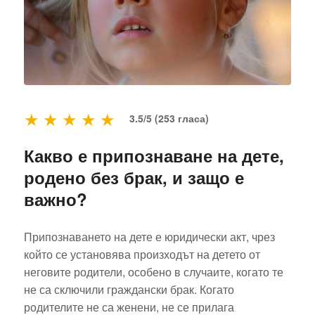
★
★
★
★
★
3.5/5 (253 гласа)
Какво е припознаване на дете,
родено без брак, и защо е
важно?
Припознаването на дете е юридически акт, чрез
който се установява произходът на детето от
неговите родители, особено в случаите, когато те
не са сключили граждански брак. Когато
родителите не са женени, не се прилага