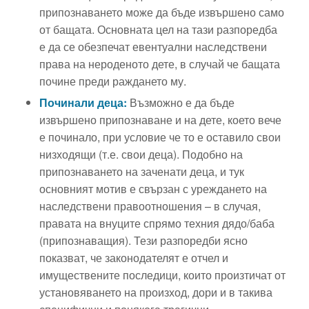
припознаването може да бъде извършено само
от бащата. Основната цел на тази разпоредба
е да се обезпечат евентуални наследствени
права на нероденото дете, в случай че бащата
почине преди раждането му.
Починали деца:
Възможно е да бъде
извършено припознаване и на дете, което вече
е починало, при условие че то е оставило свои
низходящи (т.е. свои деца). Подобно на
припознаването на заченати деца, и тук
основният мотив е свързан с уреждането на
наследствени правоотношения – в случая,
правата на внуците спрямо техния дядо/баба
(припознаващия). Тези разпоредби ясно
показват, че законодателят е отчел и
имуществените последици, които произтичат от
установяването на произход, дори и в такива