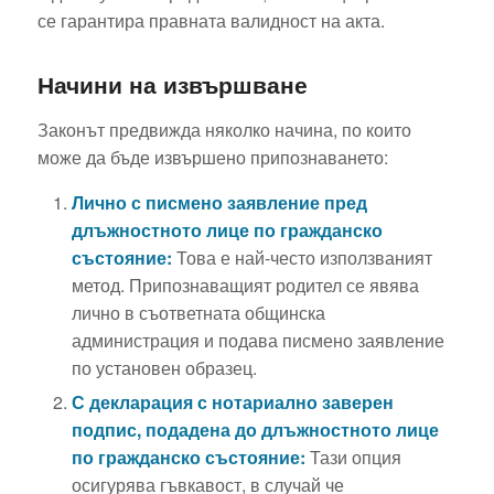
се гарантира правната валидност на акта.
Начини на извършване
Законът предвижда няколко начина, по които
може да бъде извършено припознаването:
Лично с писмено заявление пред
длъжностното лице по гражданско
състояние:
Това е най-често използваният
метод. Припознаващият родител се явява
лично в съответната общинска
администрация и подава писмено заявление
по установен образец.
С декларация с нотариално заверен
подпис, подадена до длъжностното лице
по гражданско състояние:
Тази опция
осигурява гъвкавост, в случай че