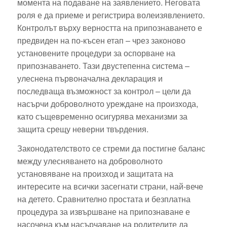
момента на подаване на заявлението. Неговата
роля е да приеме и регистрира волеизявлението.
Контролът върху верността на припознаването е
предвиден на по-късен етап – чрез законово
установените процедури за оспорване на
припознаването. Тази двустепенна система –
улеснена първоначална декларация и
последваща възможност за контрол – цели да
насърчи доброволното уреждане на произхода,
като същевременно осигурява механизми за
защита срещу неверни твърдения.
Законодателството се стреми да постигне баланс
между улесняването на доброволното
установяване на произход и защитата на
интересите на всички засегнати страни, най-вече
на детето. Сравнително простата и безплатна
процедура за извършване на припознаване е
насочена към насърчаване на родителите да