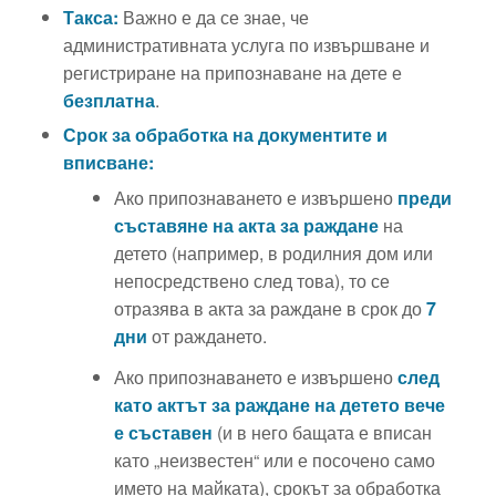
Такса:
Важно е да се знае, че
административната услуга по извършване и
регистриране на припознаване на дете е
безплатна
.
Срок за обработка на документите и
вписване:
Ако припознаването е извършено
преди
съставяне на акта за раждане
на
детето (например, в родилния дом или
непосредствено след това), то се
отразява в акта за раждане в срок до
7
дни
от раждането.
Ако припознаването е извършено
след
като актът за раждане на детето вече
е съставен
(и в него бащата е вписан
като „неизвестен“ или е посочено само
името на майката), срокът за обработка