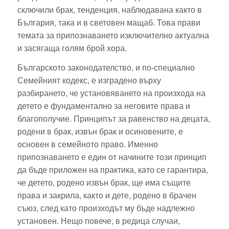
сключили брак, тенденция, наблюдавана както в
България, така и в световен мащаб. Това прави
темата за припознаването изключително актуална
и засягаща голям брой хора.
Българското законодателство, и по-специално
Семейният кодекс, е изградено върху
разбирането, че установяването на произхода на
детето е фундаментално за неговите права и
благополучие. Принципът за равенство на децата,
родени в брак, извън брак и осиновените, е
основен в семейното право. Именно
припознаването е един от начините този принцип
да бъде приложен на практика, като се гарантира,
че детето, родено извън брак, ще има същите
права и закрила, както и дете, родено в брачен
съюз, след като произходът му бъде надлежно
установен. Нещо повече, в редица случаи,