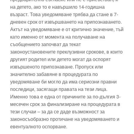
на детето, ако то е навършило 14-годишна
възраст. Това уведомяване трябва да стане в 7-
дневен срок от извършването на припознаването.
Актът на уведомяване е от критично значение, тъй
като именно от момента на получаване на
съобщението започват да текат
законоустановените преклузивни срокове, в които
другият родител или детето могат да оспорят
извършеното припознаване. Пропуск или
значително забавяне в процедурата по
уведомяване би могло да има сериозни правни
последици, засягащи правата на тези лица.
Именно това е една от причините за по-дългия 3-
месечен срок за финализиране на процедурата в
тези случаи – за да се даде възможност за
законосъобразно протичане на уведомяването и
евентуалното оспорване.