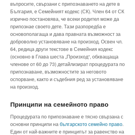
въпросите, свързани с припознаването на дете в
България, е Семейният кодекс (СК). Член 64 от СК
изрично постановява, че всеки родител може да
припознае своето дете. Тази разпоредба е
основополагаща и дава правната възможност за
доброволно установяване на произход. Освен чл.
64, редица други текстове в Семейния кодекс
(основно в Глава шеста „Произход“, обхващаща
членове от 60 до 73) детайлизират процедурата по
припознаване, възможностите за неговото
оспорване, както и съдебния ред за установяване
на произход.
Принципи на семейното право
Процедурата по припознаване е тясно свързана с
основни принципи на
българското семейно право
.
Един от най-важните е принципът за равенство на