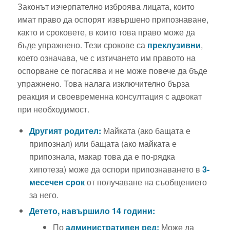
Законът изчерпателно изброява лицата, които
имат право да оспорят извършено припознаване,
както и сроковете, в които това право може да
бъде упражнено. Тези срокове са
преклузивни
,
което означава, че с изтичането им правото на
оспорване се погасява и не може повече да бъде
упражнено. Това налага изключително бърза
реакция и своевременна консултация с адвокат
при необходимост.
Другият родител:
Майката (ако бащата е
припознал) или бащата (ако майката е
припознала, макар това да е по-рядка
хипотеза) може да оспори припознаването в
3-
месечен срок
от получаване на съобщението
за него.
Детето, навършило 14 години:
По
административен ред:
Може да