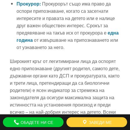
Прокурор:
Прокурорът също има право да
оспори припознаване, когато са засегнати
интересите и правата на детето или е налице
друг важен обществен интерес. Срокът за
предявяване на такъв иск от прокурора е
една
година
от извършване на припознаването или
от узнаването за него.
Широкият кръг от легитимирани лица да оспорят
едно припознаване (другият родител, самото дете,
държавни органи като ДСП и прокуратурата, както
и трети лица, претендиращи да са биологични
родители) е ясен индикатор за стремежа на
законодателя да осигури максимална защита на
истинността на установения произход и преди
всичко – на най-добрия интерес на детето. Всеки
от тези субекти има специфичен правен интерес,
ОБАДЕТЕ НИ СЕ
ЗАВЕДИ МЕ
който законът защитава чрез предоставянето на