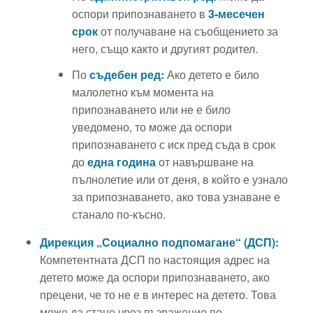
оспори припознаването в
3-месечен
срок
от получаване на съобщението за
него, също както и другият родител.
По
съдебен ред:
Ако детето е било
малолетно към момента на
припознаването или не е било
уведомено, то може да оспори
припознаването с иск пред съда в срок
до
една година
от навършване на
пълнолетие или от деня, в който е узнало
за припознаването, ако това узнаване е
станало по-късно.
Дирекция „Социално подпомагане“ (ДСП):
Компетентната ДСП по настоящия адрес на
детето може да оспори припознаването, ако
прецени, че то не е в интерес на детето. Това
може да стане чрез възражение по