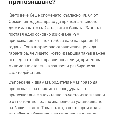
припознаване?
Както вече беше споменато, съгласно чл. 64 от
Семейния кодекс, право да припознаят своето
дете имат както майката, така и бащата. Законът
поставя едно основно изискване към
припознаващия – той трябва да е навършил 16
години. Това възрастово ограничение цели да
гарантира, че лицето, което извършва такъв важен
акт с дълготрайни правни последици, притежава
минимална степен на зрялост и разбиране за
своите действия.
Въпреки че и двамата родители имат право да
припознаят, на практика процедурата по
припознаване е значително по-често използвана и
е от по-голямо правно значение за установяване
на бащинството. Това е така, защото произходът
от майката обикновено се установява от самия