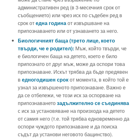
административен ред (в 3-месечния срок от
съобщението) или чрез иск по съдебен ред в
срок от
една година
от извършване на
припознаването или от узнаването за него.
Биологичният баща (трето лице, което
твърди, че е родител):
Мъж, който твърди, че
е биологичен баща на детето, което е било
припознато от друг мъж, може да оспори това
припознаване. Искът трябва да бъде предявен
в
едногодишен срок
от момента, в който той е
узнал за извършеното припознаване. Важно е
да се отбележи, че този иск за оспорване на
припознаването
задължително се съединява
с иск за установяване на произхода на детето
от самия него (т.е. той трябва едновременно да
оспори чуждото припознаване и да поиска
съдът да установи неговото бащинство).