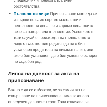
специфични и понякога трагични
обстоятелства.
Пълнолетни лица:
Припознаване може да се
извърши не само спрямо малолетни и
непълнолетни деца, но и спрямо лица, които
вече са навършили пълнолетие. Условието в
този случай е произходът на пълнолетното
лице от съответния родител да не е бил
установен преди това по никакъв начин, или
ако е бил установен, да е бил успешно оспорен
по съдебен ред.
Липса на давност за акта на
припознаване
Важно е да се отбележи, че за самия акт на
извършване на припознаване няма законово
определен давностен срок. Това означава, че