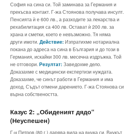
София на сина си. Той заминава за Германия и
прекъсва контакт. Г-жа Стоянова получава инсулт.
Пенсията ѝ е 600 лв., а разходите за лекарства и
рехабилитация са 400 лв. Остават ѝ 200 лв. за
храна и сметки, което е невъзможно. Тя няма
други имоти.
Действие:
Изпратихме нотариална
покана до адреса на сина в България и до този в
Германия, искайки 300 лв. месечна издръжка. Той
не отговори.
Резултат:
Заведохме дело.
Доказахме с медицински експертизи нуждата.
Доказахме, че синът работи в Германия и има
доход. Съдът отмени дарението. Г-жа Стоянова си
върна собствеността.
Казус 2: „Обиденият дядо“
(Неуспешен)
Г-н Петров (80 г.) дарява вила на внука си. Внукът