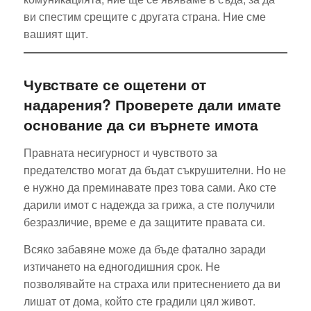
ви спестим срещите с другата страна. Ние сме
вашият щит.
Чувствате се ощетени от
надарения? Проверете дали имате
основание да си върнете имота
Правната несигурност и чувството за
предателство могат да бъдат съкрушителни. Но не
е нужно да преминавате през това сами. Ако сте
дарили имот с надежда за грижа, а сте получили
безразличие, време е да защитите правата си.
Всяко забавяне може да бъде фатално заради
изтичането на едногодишния срок. Не
позволявайте на страха или притеснението да ви
лишат от дома, който сте градили цял живот.