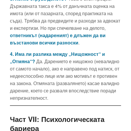
Държавната такса е 4% от данъчната оценка на
имота (или от пазарната, според практиката на
съда). Трябва да предвидите и разходи за адвокат
и експертизи. Но при спечелване на делото,
ответникът (надареният) е длъжен да ви
възстанови всички разноски
.
4. Има ли разлика между „Нищожност“ и
„Отмяна“?
Да. Дарението е нищожно (невалидно
от самото начало), ако е направено под натиск, от
недееспособно лице или ако мотивът е противен
на закона. Отмяната (развалянето) касае валидно
дарение, което се разваля впоследствие поради
непризнателност.
Част VII: Психологическата
бариера