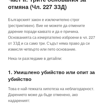
отмяна (Чл. 227 ЗЗД)
Българският закон е изключително строг
(рестриктивен). Вие не можете да отмените
дарение поради каквато и да е причина.
Основанията са изчерпателно изброени в чл. 227
от ЗЗД и са само три. Съдът няма право да си
измисля четвърто или пето основание.
Нека ги разгледаме в детайли:
1. Умишлено убийство или опит за
убийство
Това е най-тежката хипотеза на неблагодарност.
Дарението може да бъде отменено, ако
надареният: