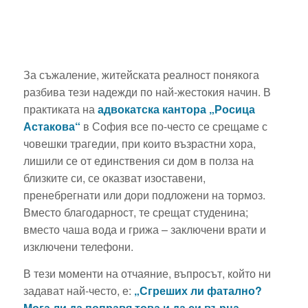
За съжаление, житейската реалност понякога
разбива тези надежди по най-жестокия начин. В
практиката на
адвокатска кантора „Росица
Астакова“
в София все по-често се срещаме с
човешки трагедии, при които възрастни хора,
лишили се от единствения си дом в полза на
близките си, се оказват изоставени,
пренебрегнати или дори подложени на тормоз.
Вместо благодарност, те срещат студенина;
вместо чаша вода и грижа – заключени врати и
изключени телефони.
В тези моменти на отчаяние, въпросът, който ни
задават най-често, е:
„Сгреших ли фатално?
Мога ли да поправя това и да си върна