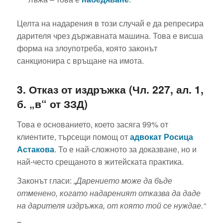
Целта на надарения в този случай е да репресира
дарителя чрез държавната машина. Това е висша
форма на злоупотреба, която законът
санкционира с връщане на имота.
3. Отказ от издръжка (Чл. 227, ал. 1,
б. „в“ от ЗЗД)
Това е основанието, което засяга 99% от
клиентите, търсещи помощ от
адвокат Росица
Астакова
. То е най-сложното за доказване, но и
най-често срещаното в житейската практика.
Законът гласи:
„Дарението може да бъде
отменено, когато надареният отказва да даде
на дарителя издръжка, от която той се нуждае.“