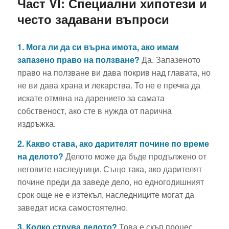
Част VI: Специални хипотези и
често задавани въпроси
1. Мога ли да си върна имота, ако имам
запазено право на ползване?
Да. Запазеното
право на ползване ви дава покрив над главата, но
не ви дава храна и лекарства. То не е пречка да
искате отмяна на дарението за самата
собственост, ако сте в нужда от парична
издръжка.
2. Какво става, ако дарителят почине по време
на делото?
Делото може да бъде продължено от
неговите наследници. Също така, ако дарителят
почине преди да заведе дело, но едногодишният
срок още не е изтекъл, наследниците могат да
заведат иска самостоятелно.
3. Колко струва делото?
Това е скъп процес.