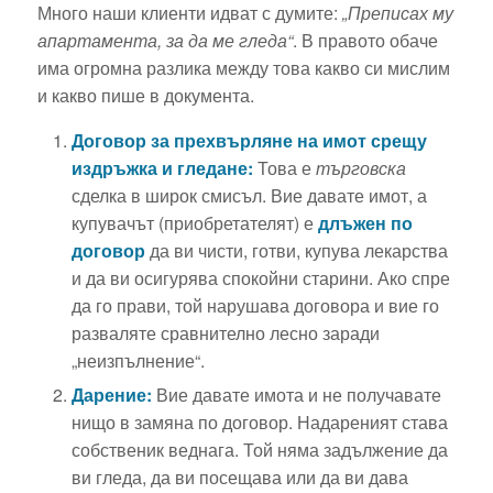
Много наши клиенти идват с думите:
„Преписах му
апартамента, за да ме гледа“
. В правото обаче
има огромна разлика между това какво си мислим
и какво пише в документа.
Договор за прехвърляне на имот срещу
издръжка и гледане:
Това е
търговска
сделка в широк смисъл. Вие давате имот, а
купувачът (приобретателят) е
длъжен по
договор
да ви чисти, готви, купува лекарства
и да ви осигурява спокойни старини. Ако спре
да го прави, той нарушава договора и вие го
разваляте сравнително лесно заради
„неизпълнение“.
Дарение:
Вие давате имота и не получавате
нищо в замяна по договор. Надареният става
собственик веднага. Той няма задължение да
ви гледа, да ви посещава или да ви дава