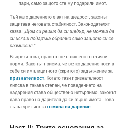
пари, само защото сте му подарили имот.
Тъй като дарението е акт на щедрост, законът
защитава неговата стабилност. Законодателят
казва:
„Щом си решил да си щедър, не можеш да
си искаш подаръка обратно само защото си се
размислил.“
Въпреки това, правото не е лишено от етични
норми. Законът приема, че всяко дарение носи в
себе си имплицитното (скритото) задължение за
признателност
. Когато тази признателност
липсва в такава степен, че поведението на
надарения става обществено нетърпимо, законът
дава право на дарителя да си върне имота. Това
става чрез иск за
отмяна на дарение
.
Част II: Трите основания за