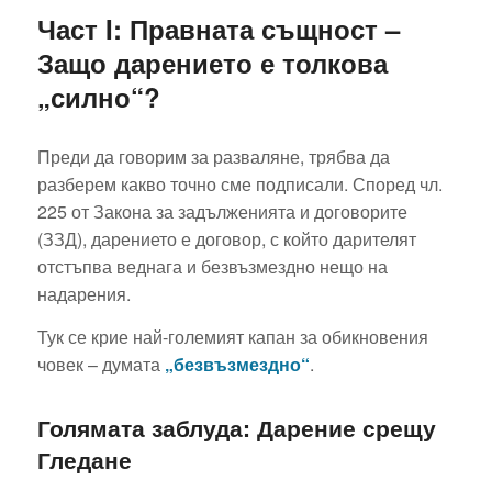
Част I: Правната същност –
Защо дарението е толкова
„силно“?
Преди да говорим за разваляне, трябва да
разберем какво точно сме подписали. Според чл.
225 от Закона за задълженията и договорите
(ЗЗД), дарението е договор, с който дарителят
отстъпва веднага и безвъзмездно нещо на
надарения.
Тук се крие най-големият капан за обикновения
човек – думата
„безвъзмездно“
.
Голямата заблуда: Дарение срещу
Гледане