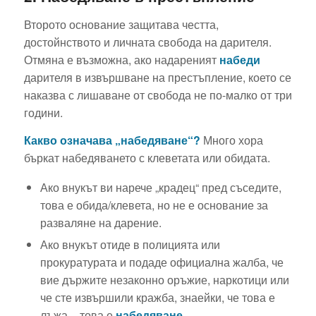
Второто основание защитава честта,
достойнството и личната свобода на дарителя.
Отмяна е възможна, ако надареният
набеди
дарителя в извършване на престъпление, което се
наказва с лишаване от свобода не по-малко от три
години.
Какво означава „набедяване“?
Много хора
бъркат набедяването с клеветата или обидата.
Ако внукът ви нарече „крадец“ пред съседите,
това е обида/клевета, но не е основание за
разваляне на дарение.
Ако внукът отиде в полицията или
прокуратурата и подаде официална жалба, че
вие държите незаконно оръжие, наркотици или
че сте извършили кражба, знаейки, че това е
лъжа – това е
набедяване
.