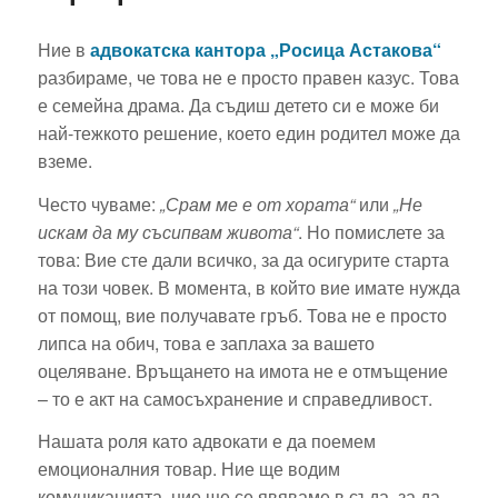
Ние в
адвокатска кантора „Росица Астакова“
разбираме, че това не е просто правен казус. Това
е семейна драма. Да съдиш детето си е може би
най-тежкото решение, което един родител може да
вземе.
Често чуваме:
„Срам ме е от хората“
или
„Не
искам да му съсипвам живота“
. Но помислете за
това: Вие сте дали всичко, за да осигурите старта
на този човек. В момента, в който вие имате нужда
от помощ, вие получавате гръб. Това не е просто
липса на обич, това е заплаха за вашето
оцеляване. Връщането на имота не е отмъщение
– то е акт на самосъхранение и справедливост.
Нашата роля като адвокати е да поемем
емоционалния товар. Ние ще водим
комуникацията, ние ще се явяваме в съда, за да