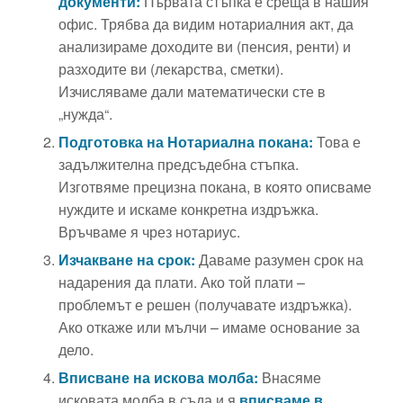
документи:
Първата стъпка е среща в нашия
офис. Трябва да видим нотариалния акт, да
анализираме доходите ви (пенсия, ренти) и
разходите ви (лекарства, сметки).
Изчисляваме дали математически сте в
„нужда“.
Подготовка на Нотариална покана:
Това е
задължителна предсъдебна стъпка.
Изготвяме прецизна покана, в която описваме
нуждите и искаме конкретна издръжка.
Връчваме я чрез нотариус.
Изчакване на срок:
Даваме разумен срок на
надарения да плати. Ако той плати –
проблемът е решен (получавате издръжка).
Ако откаже или мълчи – имаме основание за
дело.
Вписване на искова молба:
Внасяме
исковата молба в съда и я
вписваме в