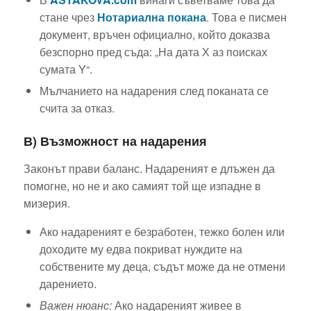
стане чрез
Нотариална покана
. Това е писмен
документ, връчен официално, който доказва
безспорно пред съда: „На дата Х аз поисках
сумата Y“.
Мълчанието на надарения след поканата се
счита за отказ.
В) Възможност на надарения
Законът прави баланс. Надареният е длъжен да
помогне, но не и ако самият той ще изпадне в
мизерия.
Ако надареният е безработен, тежко болен или
доходите му едва покриват нуждите на
собствените му деца, съдът може да не отмени
дарението.
Важен нюанс:
Ако надареният живее в