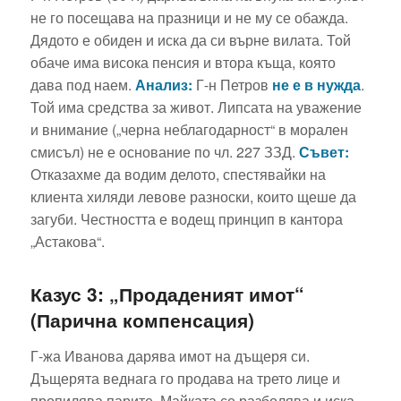
не го посещава на празници и не му се обажда.
Дядото е обиден и иска да си върне вилата. Той
обаче има висока пенсия и втора къща, която
дава под наем.
Анализ:
Г-н Петров
не е в нужда
.
Той има средства за живот. Липсата на уважение
и внимание („черна неблагодарност“ в морален
смисъл) не е основание по чл. 227 ЗЗД.
Съвет:
Отказахме да водим делото, спестявайки на
клиента хиляди левове разноски, които щеше да
загуби. Честността е водещ принцип в кантора
„Астакова“.
Казус 3: „Продаденият имот“
(Парична компенсация)
Г-жа Иванова дарява имот на дъщеря си.
Дъщерята веднага го продава на трето лице и
пропилява парите. Майката се разболява и иска