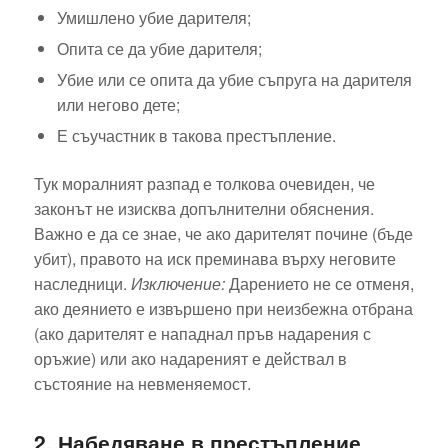
Умишлено убие дарителя;
Опита се да убие дарителя;
Убие или се опита да убие съпруга на дарителя
или негово дете;
Е съучастник в такова престъпление.
Тук моралният разпад е толкова очевиден, че
законът не изисква допълнителни обяснения.
Важно е да се знае, че ако дарителят почине (бъде
убит), правото на иск преминава върху неговите
наследници.
Изключение:
Дарението не се отменя,
ако деянието е извършено при неизбежна отбрана
(ако дарителят е нападнал пръв надарения с
оръжие) или ако надареният е действал в
състояние на невменяемост.
2. Набедяване в престъпление