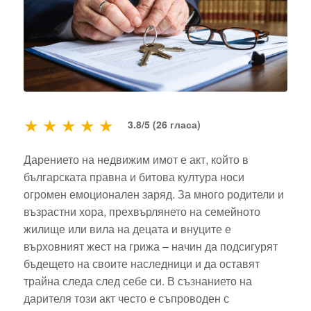
★
★
★
★
★
3.8/5 (26 гласа)
Дарението на недвижим имот е акт, който в
българската правна и битова култура носи
огромен емоционален заряд. За много родители и
възрастни хора, прехвърлянето на семейното
жилище или вила на децата и внуците е
върховният жест на грижа – начин да подсигурят
бъдещето на своите наследници и да оставят
трайна следа след себе си. В съзнанието на
дарителя този акт често е съпроводен с