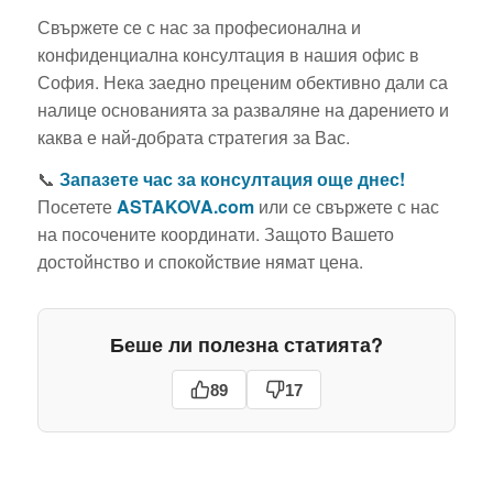
Свържете се с нас за професионална и
конфиденциална консултация в нашия офис в
София. Нека заедно преценим обективно дали са
налице основанията за разваляне на дарението и
каква е най-добрата стратегия за Вас.
📞
Запазете час за консултация още днес!
Посетете
ASTAKOVA.com
или се свържете с нас
на посочените координати. Защото Вашето
достойнство и спокойствие нямат цена.
Беше ли полезна статията?
89
17
Какви са
Домашно
правата