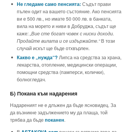
защита 
Не гледаме само пенсията:
Съдът прави
марки?
вашите пр
пълен одит на вашето състояние. Ако пенсията
ви е 500 лв., но имате 50 000 лв. в банката,
вила на морето и ниви в Добруджа, съдът ще
каже:
„Вие сте богат човек с ниски доходи.
Продайте вилата и се издържайте.“
В този
случай искът ще бъде отхвърлен.
Какво е „нужда“?
Липса на средства за храна,
лекарства, отопление, медицински операции,
помощни средства (памперси, колички),
болногледач.
Б) Покана към надарения
Надареният не е длъжен да бъде ясновидец. За
да възникне задължението му да плаща, той
трябва да бъде
поканен
.
В
ASTAKOVA.com
винаги съветваме това да