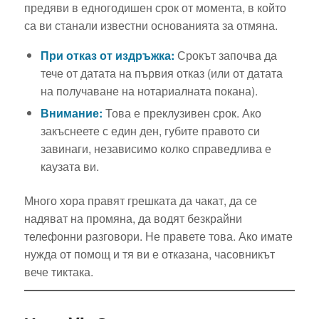
предяви в едногодишен срок от момента, в който
са ви станали известни основанията за отмяна.
При отказ от издръжка:
Срокът започва да
тече от датата на първия отказ (или от датата
на получаване на нотариалната покана).
Внимание:
Това е преклузивен срок. Ако
закъснеете с един ден, губите правото си
завинаги, независимо колко справедлива е
каузата ви.
Много хора правят грешката да чакат, да се
надяват на промяна, да водят безкрайни
телефонни разговори. Не правете това. Ако имате
нужда от помощ и тя ви е отказана, часовникът
вече тиктака.