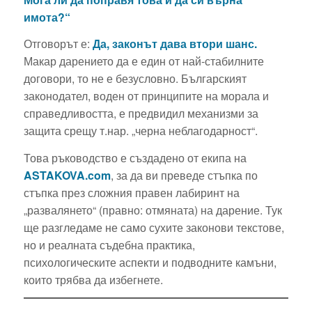
имота?“
Отговорът е:
Да, законът дава втори шанс.
Макар дарението да е един от най-стабилните
договори, то не е безусловно. Българският
законодател, воден от принципите на морала и
справедливостта, е предвидил механизми за
защита срещу т.нар. „черна неблагодарност“.
Това ръководство е създадено от екипа на
ASTAKOVA.com
, за да ви преведе стъпка по
стъпка през сложния правен лабиринт на
„развалянето“ (правно: отмяната) на дарение. Тук
ще разгледаме не само сухите законови текстове,
но и реалната съдебна практика,
психологическите аспекти и подводните камъни,
които трябва да избегнете.