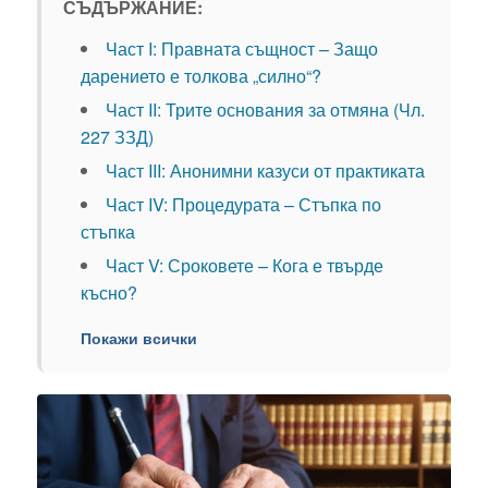
СЪДЪРЖАНИЕ:
Част I: Правната същност – Защо
дарението е толкова „силно“?
Част II: Трите основания за отмяна (Чл.
227 ЗЗД)
Част III: Анонимни казуси от практиката
Част IV: Процедурата – Стъпка по
стъпка
Част V: Сроковете – Кога е твърде
късно?
Покажи всички