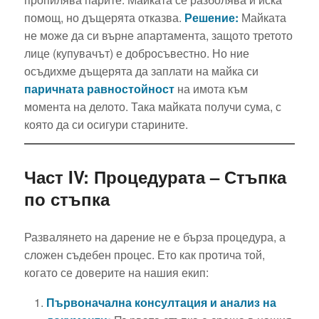
помощ, но дъщерята отказва.
Решение:
Майката
не може да си върне апартамента, защото третото
лице (купувачът) е добросъвестно. Но ние
осъдихме дъщерята да заплати на майка си
паричната равностойност
на имота към
момента на делото. Така майката получи сума, с
която да си осигури старините.
Част IV: Процедурата – Стъпка
по стъпка
Развалянето на дарение не е бърза процедура, а
сложен съдебен процес. Ето как протича той,
когато се доверите на нашия екип:
Първоначална консултация и анализ на