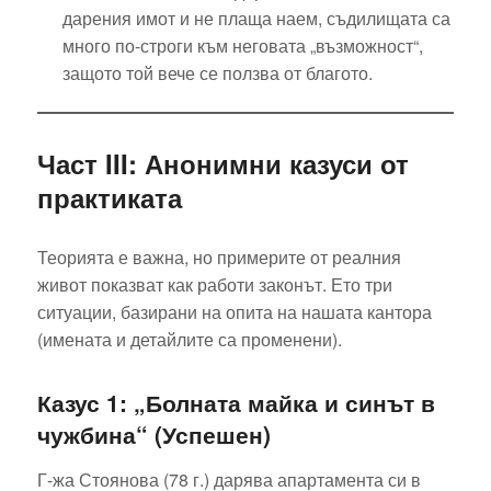
дарения имот и не плаща наем, съдилищата са
много по-строги към неговата „възможност“,
защото той вече се ползва от благото.
Част III: Анонимни казуси от
практиката
Теорията е важна, но примерите от реалния
живот показват как работи законът. Ето три
ситуации, базирани на опита на нашата кантора
(имената и детайлите са променени).
Казус 1: „Болната майка и синът в
чужбина“ (Успешен)
Г-жа Стоянова (78 г.) дарява апартамента си в