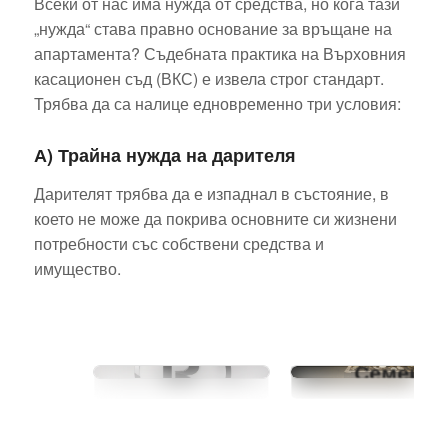
Всеки от нас има нужда от средства, но кога тази
„нужда“ става правно основание за връщане на
апартамента? Съдебната практика на Върховния
касационен съд (ВКС) е извела строг стандарт.
Трябва да са налице едновременно три условия:
А) Трайна нужда на дарителя
Дарителят трябва да е изпаднал в състояние, в
което не може да покрива основните си жизнени
потребности със собствени средства и
Трансформ
Какво
имущество.
на личн
означава
имущество
добавянето
чл. 23 о
на
Семейни
символите
кодекс: П
R и TM към
ръководств
търговските