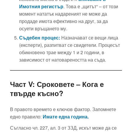
Имотния регистър
. Това е „щитът“ – от този
момент нататък надареният не може да
продаде имота ефективно на друг, за да
осуети връщането му.
Съдебен процес:
Назначават се вещи лица
(експерти), разпитват се свидетели. Процесът
обикновено трае между 1 и 2 години, в
зависимост от натовареността на съда.
Част V: Сроковете – Кога е
твърде късно?
В правото времето е ключов фактор. Запомнете
едно правило:
Имате една година.
Съгласно чл. 227, ал. 3 от ЗЗД, искът може да се