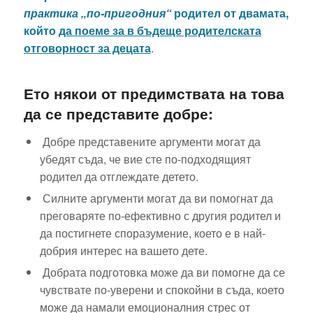
практика „по-пригодния“
родител от двамата,
който
да поеме за в бъдеще родителската
отговорност за децата
.
Ето някои от предимствата на това
да се представите добре:
Добре представените аргументи могат да
убедят съда, че вие сте по-подходящият
родител да отглеждате детето.
Силните аргументи могат да ви помогнат да
преговаряте по-ефективно с другия родител и
да постигнете споразумение, което е в най-
добрия интерес на вашето дете.
Добрата подготовка може да ви помогне да се
чувствате по-уверени и спокойни в съда, което
може да намали емоционалния стрес от