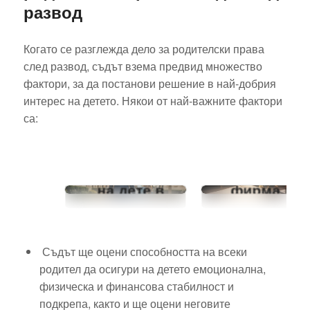
развод
Когато се разглежда дело за родителски права
след развод, съдът взема предвид множество
фактори, за да постанови решение в най-добрия
интерес на детето. Някои от най-важните фактори
са:
Намаляване
на
Разлики
издръжка
между
на дете в
фирма и
България:
търговска
Кога и как е
марка
възможно?
Съдът ще оцени способността на всеки
родител да осигури на детето емоционална,
физическа и финансова стабилност и
подкрепа, както и ще оцени неговите