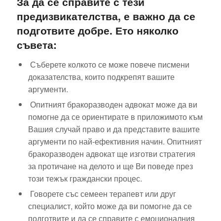
За да се справите с тези
предизвикателства, е важно да се
подготвите добре.
Ето няколко
съвета:
Съберете колкото се може повече писмени
доказателства, които подкрепят вашите
аргументи.
Опитният бракоразводен адвокат може да ви
помогне да се ориентирате в приложимото към
Вашия случай право и да представите вашите
аргументи по най-ефективния начин. Опитният
бракоразводен адвокат ще изготви стратегия
за протичане на делото и ще Ви поведе през
този тежък граждански процес.
Говорете със семеен терапевт или друг
специалист, който може да ви помогне да се
подготвите и да се справите с емоционалния