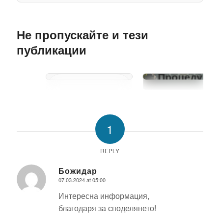
Издръжката
Не пропускайте и тези
Съдебна
на
делба на
публикации
ненавършило
имот:
пълнолетие
Процедура,
дете в
срокове и
България:
разноски в
Задължения
България
и правила
1
REPLY
Божидар
07.03.2024 at 05:00
says:
Интересна информация,
благодаря за споделянето!