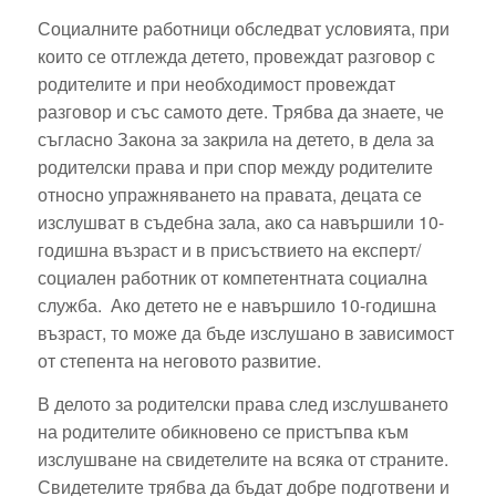
Социалните работници обследват условията, при
които се отглежда детето, провеждат разговор с
родителите и при необходимост провеждат
разговор и със самото дете. Tрябва да знаете, че
съгласно Закона за закрила на детето, в дела за
родителски права и при спор между родителите
относно упражняването на правата, децата се
изслушват в съдебна зала, ако са навършили 10-
годишна възраст и в присъствието на експерт/
социален работник от компетентната социална
служба. Ако детето не е навършило 10-годишна
възраст, то може да бъде изслушано в зависимост
от степента на неговото развитие.
В делото за родителски права след изслушването
на родителите обикновено се пристъпва към
изслушване на свидетелите на всяка от страните.
Свидетелите трябва да бъдат добре подготвени и