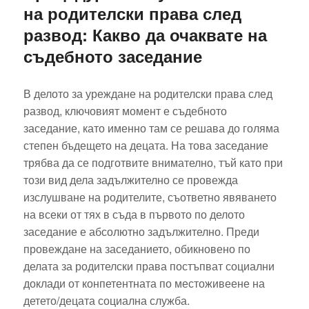
на родителски права след
развод: Какво да очаквате на
съдебното заседание
В делото за уреждане на родителски права след
развод, ключовият момент е съдебното
заседание, като именно там се решава до голяма
степен бъдещето на децата. На това заседание
трябва да се подготвите внимателно, тъй като при
този вид дела задължително се провежда
изслушване на родителите, съответно явяването
на всеки от тях в съда в първото по делото
заседание е абсолютно задължително. Преди
провеждане на заседанието, обикновено по
делата за родителски права постъпват социални
доклади от конпетентната по местоживеене на
детето/децата социална служба.